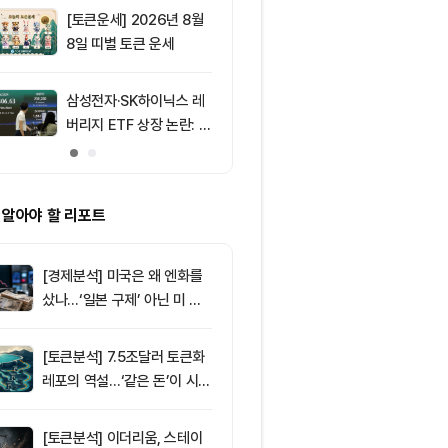
[토큰운세] 2026년 8월
9
비트마인, 이
8일 띠별 토큰 운세
에도 주가 약세
삼성전자·SK하이닉스 레
10
미국, 이란 연
버리지 ETF 상장 논란: 속
거래소 제재…
도전인가, 절차의 일환인
차단 나섰다
가?
 알아야 할 리포트
[경제분석] 미국은 왜 엔화를
샀나…‘일본 구제’ 아닌 미 국
채·아시아 통화 방어전
[토큰분석] 7.5조달러 토큰화
레포의 역설…‘같은 돈’이 시장
을 건널 수 있는가
[토큰분석] 이더리움, 스테이