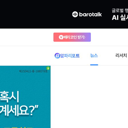
베리코인 받기
뉴스
리서치
알파리포트