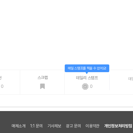
매일 스탬프를 찍을 수 있어요!
스크랩
천
데일리 스탬프
데
0
0
매체소개
1:1 문의
기사제보
광고 문의
이용약관
개인정보처리방침