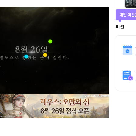
매일 미션
미션