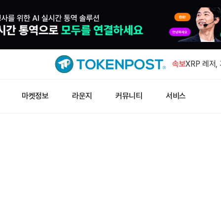
XRP 레저
3000만달
속보
XRP 레저,
배포했다
유럽연합, 
마켓정보
라운지
커뮤니티
서비스
이블코인 
오데일리 오
비트디어, 이
량 매각…보
XRP 레저
3000만달
XRP 레저,
배포했다