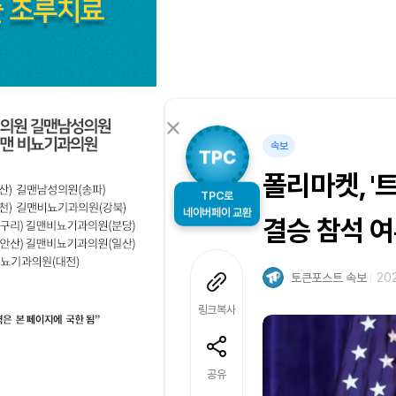
속보
폴리마켓, '
TPC로
네이버페이 교환
결승 참석 여
토큰포스트 속보
202
링크복사
공유