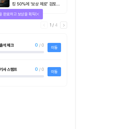
킹 50%에 ‘보상 제로’ 검토…
통화정책 개편인가 탈중앙화
을 완료하고 보상을 획득!
역행인가
1
/
4
0
출석 체크
/ 0
이동
0
기사 스탬프
/ 0
이동