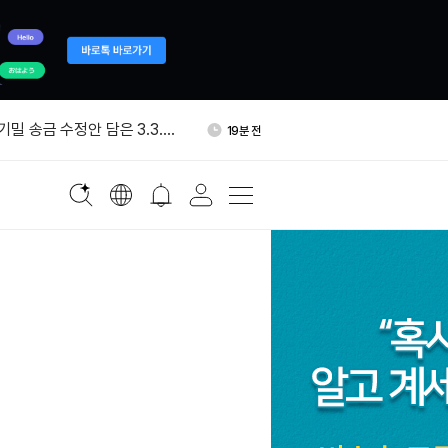
, 프라이버시 전송 추진…5억
37분 전
러 시장 겨냥
 기밀 송금 수정안 담은 3.3.0
19분 전
미카법 검토 추진…역외 스테
22분 전
규칙도 손본다
전 주요 뉴스
26분 전
번 주 채굴 BTC 270.5개 전
30분 전
유량 0 유지
, 프라이버시 전송 추진…5억
37분 전
러 시장 겨냥
 기밀 송금 수정안 담은 3.3.0
19분 전