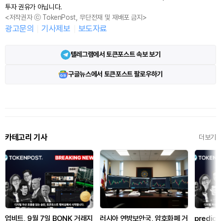
투자 권유가 아닙니다.
<저작권자 ⓒ TokenPost, 무단전재 및 재배포 금지>
광고문의
기사제보
보도자료
텔레그램에서 토큰포스트 속보 보기
구글뉴스에서 토큰포스트 팔로우하기
카테고리 기사
더보기
업비트, 9월 7일 BONK 거래지
러시아 연방보안국, 암호화폐 거
predict