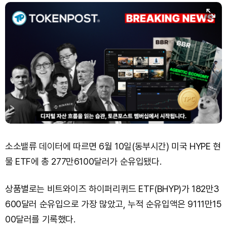
Dogecoin (DOGE)
₩
99.11
(+1.03%)
Bitcoin (BTC)
₩
92,402,779
(+0.39%)
소소밸류 데이터에 따르면 6월 10일(동부시간) 미국 HYPE 현
물 ETF에 총 277만6100달러가 순유입됐다.
상품별로는 비트와이즈 하이퍼리퀴드 ETF(BHYP)가 182만3
600달러 순유입으로 가장 많았고, 누적 순유입액은 9111만15
00달러를 기록했다.