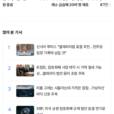
원 종료
래소 급습해 20여 명 체포
KT전 G
많이 본 기사
1
신시아 루미스 "클래리티법 표결 추진…민주당
입장 기록에 남길 것"
2
트럼프, 암호화폐 사업 매각 시 거액 절세 가능
성...클래리티 법안 윤리 조항 주목
3
리플 고래는 사들이는데 가격은 잠잠…가상자산
바닥 신호 주목
4
XRP, 미국 상원 암호화폐 규제 법안 표결 연기로