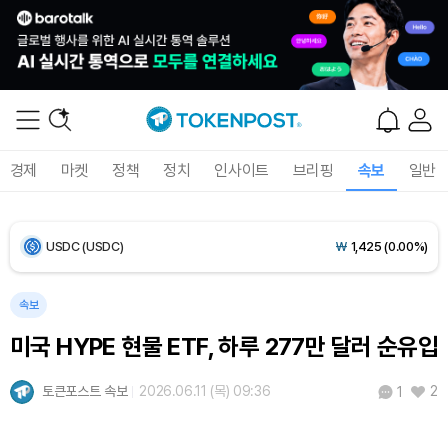
Bitcoin (BTC)
₩
92,402,779
(+0.39%)
Ethereum (ETH)
₩
2,727,037
(+0.59%)
Tether USDt (USDT)
₩
1,424
(+0.02%)
경제
마켓
정책
정치
인사이트
브리핑
속보
일반
BNB (BNB)
₩
840,077
(-0.71%)
USDC (USDC)
₩
1,425
(0.00%)
XRP (XRP)
₩
1,475
(-0.72%)
속보
미국 HYPE 현물 ETF, 하루 277만 달러 순유입
Solana (SOL)
₩
104,872
(+0.59%)
토큰포스트 속보
2026.06.11 (목) 09:36
2
1
TRON (TRX)
₩
465.6
(-0.14%)
Hyperliquid (HYPE)
₩
80,690
(+1.96%)