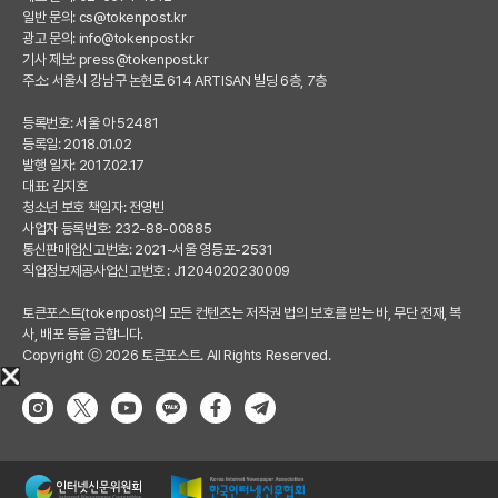
일반 문의:
cs@tokenpost.kr
광고 문의:
info@tokenpost.kr
기사 제보:
press@tokenpost.kr
주소: 서울시 강남구 논현로 614 ARTISAN 빌딩 6층, 7층
등록번호: 서울 아 52481
등록일: 2018.01.02
발행 일자: 2017.02.17
대표: 김지호
청소년 보호 책임자: 전영빈
사업자 등록번호: 232-88-00885
통신판매업신고번호: 2021-서울 영등포-2531
직업정보제공사업신고번호 : J1204020230009
토큰포스트(tokenpost)의 모든 컨텐츠는 저작권 법의 보호를 받는 바, 무단 전재, 복
사, 배포 등을 금합니다.
Copyright ⓒ 2026 토큰포스트. All Rights Reserved.