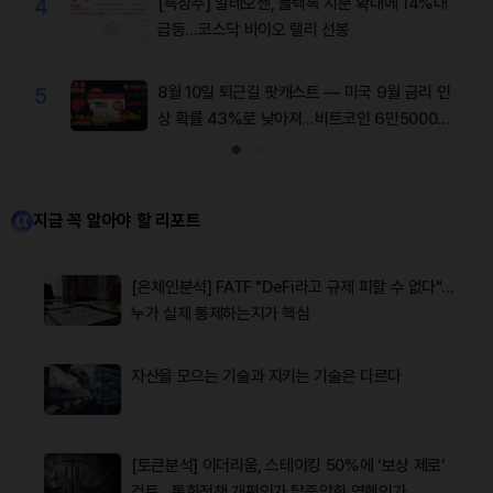
4
[특징주] 알테오젠, 블랙록 지분 확대에 14%대
급등…코스닥 바이오 랠리 선봉
5
8월 10일 퇴근길 팟캐스트 — 미국 9월 금리 인
상 확률 43%로 낮아져…비트코인 6만5000달
러 유지
지금 꼭 알아야 할 리포트
[온체인분석] FATF "DeFi라고 규제 피할 수 없다"…
누가 실제 통제하는지가 핵심
자산을 모으는 기술과 지키는 기술은 다르다
[토큰분석] 이더리움, 스테이킹 50%에 ‘보상 제로’
검토…통화정책 개편인가 탈중앙화 역행인가