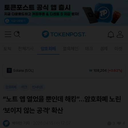
Tether USDt (USDT)
₩
1,408
(-0.01%)
BNB (BNB)
₩
850,776
(+0.01%)
USDC (USDC)
₩
1,409
(-0.01%)
XRP (XRP)
₩
1,453
(-0.47%)
토픽
전체기사
암호화폐
블록체인
테크
경제
마켓
Solana (SOL)
₩
108,204
(+0.62%)
TRON (TRX)
₩
467.1
(+0.52%)
암호화폐
테크
인사이트
Hyperliquid (HYPE)
₩
77,439
(+1.29%)
“노트 앱 열었을 뿐인데 해킹”…암호화폐 노린
Dogecoin (DOGE)
₩
98.50
(-0.33%)
‘보이지 않는 공격’ 확산
Bitcoin (BTC)
₩
91,509,624
(+0.04%)
박아인 기자
2026.04.15 (수) 17:07
4
3