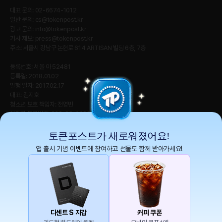
대표 문의: 02-6674-1012
일반 문의:
cs@tokenpost.kr
광고 문의:
info@tokenpost.kr
기사 제보:
press@tokenpost.kr
주소: 서울시 강남구 논현로 614 ARTISAN 빌딩 6층, 7층
등록번호: 서울 아 52481
등록일: 2018.01.02
발행 일자: 2017.02.17
대표: 김지호
청소년 보호 책임자: 전영빈
사업자 등록번호: 232-88-00885
통신판매업신고번호: 2021-서울 영등포-2531
직업정보제공사업신고번호 : J1204020230009
토큰포스트가 새로워졌어요!
앱 출시 기념 이벤트에 참여하고 선물도 함께 받아가세요!
토큰포스트(tokenpost)의 모든 컨텐츠는 저작권 법의 보호를 받는 바, 무단 전재, 복
사, 배포 등을 금합니다.
Copyright ⓒ 2026 토큰포스트. All Rights Reserved.
디센트 S 지갑
커피 쿠폰