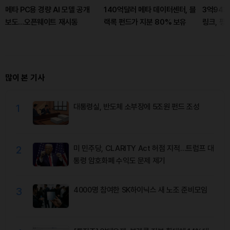
메타 PC용 경량 AI 모델 공개
140억달러 메타 데이터센터, 블
3억943
보도…오픈웨이트 재시동
랙록 펀드가 지분 80% 보유
링크, 평
많이 본 기사
1
대통령실, 반도체 소부장에 5조원 펀드 조성
2
미 민주당, CLARITY Act 허점 지적…트럼프 대
통령 암호화폐 수익도 문제 제기
3
4000명 참여한 SK하이닉스 새 노조 준비모임