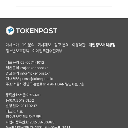
매체소개
1:1 문의
기사제보
광고 문의
이용약관
개인정보처리방침
청소년보호정책
이메일무단수집거부
대표 문의: 02-6674-1012
일반 문의:
cs@tokenpost.kr
광고 문의:
info@tokenpost.kr
기사 제보:
press@tokenpost.kr
주소: 서울시 강남구 논현로 614 ARTISAN 빌딩 6층, 7층
등록번호: 서울 아 52481
등록일: 2018.01.02
발행 일자: 2017.02.17
대표: 김지호
청소년 보호 책임자: 전영빈
사업자 등록번호: 232-88-00885
통신판매업신고번호: 2021-서울 영등포-2531