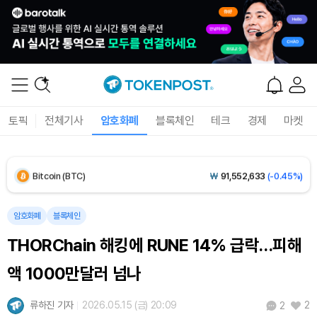
Solana (SOL)
₩
103,467
(-1.93%)
TRON (TRX)
₩
466.0
(-0.10%)
Hyperliquid (HYPE)
₩
79,683
(-2.06%)
토픽
전체기사
암호화폐
블록체인
테크
경제
마켓
Dogecoin (DOGE)
₩
98.36
(-1.36%)
Bitcoin (BTC)
₩
91,552,633
(-0.45%)
암호화폐
블록체인
THORChain 해킹에 RUNE 14% 급락…피해
액 1000만달러 넘나
류하진 기자
2026.05.15 (금) 20:09
2
2