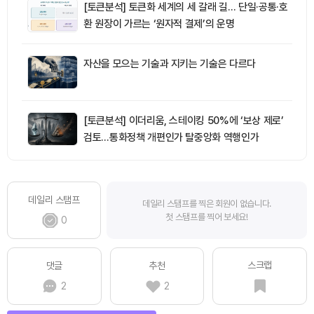
[토큰분석] 토큰화 세계의 세 갈래 길… 단일·공통·호
환 원장이 가르는 ‘원자적 결제’의 운명
자산을 모으는 기술과 지키는 기술은 다르다
[토큰분석] 이더리움, 스테이킹 50%에 ‘보상 제로’
검토…통화정책 개편인가 탈중앙화 역행인가
데일리 스탬프
데일리 스탬프를 찍은 회원이 없습니다.
첫 스탬프를 찍어 보세요!
0
스크랩
댓글
추천
2
2