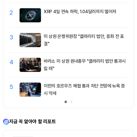
2
XRP 4일 연속 하락, 1.04달러까지 떨어져
3
미 상원 은행위원장 "클래리티 법안, 휴회 전 표
결"
4
바라소 미 상원 원내총무 "클래리티 법안 통과시
킬 때"
5
이란의 호르무즈 해협 통과 차단 전망에 뉴욕 증
시 약세
지금 꼭 알아야 할 리포트