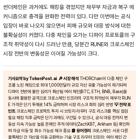
썬더체인은 과거에도 해킹을 겪었지만 재무부 자금과 복구 메
커니즘으로 충격을 완화한 전력이 있다. 다만 이번에는 공식
입장이 바로 나오지 않으면서 피해 규모와 대응 방식에 대한
불확실성이 커졌다. 다중 체인을 오가는 디파이 프로토콜의 구
조적 취약성이 다시 드러난 만큼, 당분간 RUNE와 크로스체인
시장 전반의 변동성은 이어질 가능성이 크다.
기사요약 by TokenPost.ai
🔎 시장 해석
THORChain이 다중 체인 구
조를 노린 해킹으로 최대 1,000만달러 규모 자산 유출 가능성이 제기되며
디파이 전반에 불안 심리가 확산됨 여러 체인(BTC, ETH, BNB, Base)을
동시에 활용한 공격으로 크로스체인 인프라의 구조적 취약성이 재부각 RUN
E 가격은 단기 투매로 14% 급락하며 시장 리스크 회피 심리 반영
💡 전략 포
인트
크로스체인 프로젝트 투자 시 브릿지·라우터 구조 리스크를 핵심 점검
필요 해킹 직후 급락은 단기 과매도 구간일 수 있으나, 공식 대응 전까지 변
동성 지속 가능성 높음 온체인 추적 데이터(ZachXBT, Arkham 등) 확인하
며 자금 이동 및 회수 가능성 체크 중요
📘 용어정리
크로스체인: 서로 다른
블록체인 간 자산을 이동·교환하는 기술 구조 라우터 인프라: 여러 체인 간