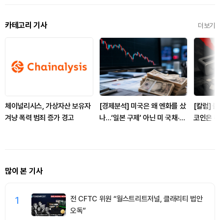
카테고리 기사
더보기
체이널리시스, 가상자산 보유자
[경제분석] 미국은 왜 엔화를 샀
[칼럼] 
겨냥 폭력 범죄 증가 경고
나…‘일본 구제’ 아닌 미 국채·아
코인은 
시아 통화 방어전
많이 본 기사
1
전 CFTC 위원 “월스트리트저널, 클래리티 법안
오독”