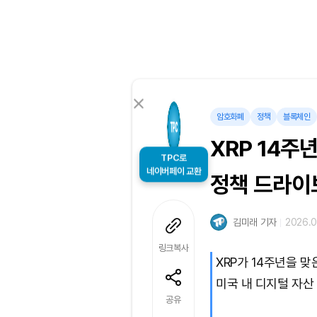
암호화폐
정책
블록체인
XRP 14주
TPC로
네이버페이 교환
정책 드라이
김미래 기자
2026.0
링크복사
XRP가 14주년을 
미국 내 디지털 자산
공유