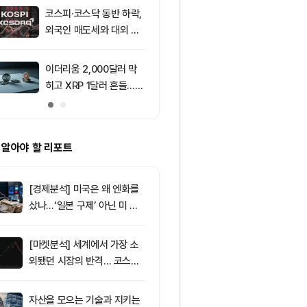
코스피·코스닥 동반 하락,
9
[자정 뉴스브리
외국인 매도세와 대외 불
인 고래 12억달
안 영향
TF 7.5억달러
이더리움 2,000달러 막
10
트럼프 미디어
히고 XRP 1달러 흔들…알
컴과 예정된 
트코인 선별 장세 강화
약 철회
 알아야 할 리포트
[경제분석] 미국은 왜 엔화를
샀나…‘일본 구제’ 아닌 미 국
채·아시아 통화 방어전
[마켓분석] 세계에서 가장 소
외됐던 시장의 반격… 코스피
대규모 숏스퀴즈
자산을 모으는 기술과 지키는