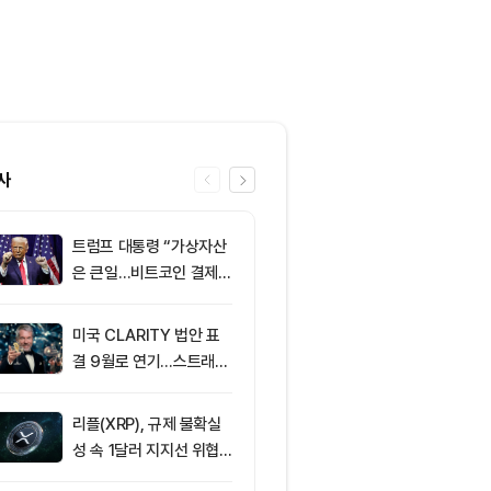
사
트럼프 대통령 “가상자산
6
XRPL 3.3.0
은 큰일…비트코인 결제
프라이버시 강
늘어”
P는 약세
미국 CLARITY 법안 표
7
미 상원 크립토
결 9월로 연기…스트래티
연…홍콩·싱가
지 1,638 BTC 매도
경쟁력 커지나
리플(XRP), 규제 불확실
8
美 상원, CLAR
성 속 1달러 지지선 위협
표결 연기…홍
받아
반사이익 주목