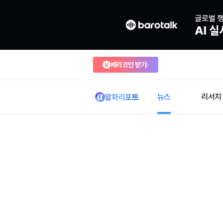
베리코인 받기
뉴스
리서치
알파리포트