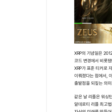
XRP의 기념일은 201
코드 변경에서 비롯됐다
XRP가 표준 티커로 
이뤄졌다는 점에서, 이
출발점을 되짚는 의미
같은 날 리플은 워싱턴
알데로티 리플 최고법무
자산의 미래를 만들어가