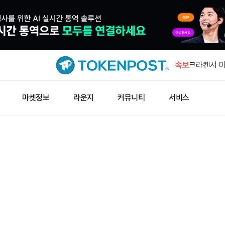
미확인 지갑
BTC 이체
속보
크라켄서 미
이동
엑스, 기존
마켓정보
라운지
커뮤니티
서비스
종료
잭 도시의 
입
미 증시, 
증가
미확인 지갑
BTC 이체
크라켄서 미
이동