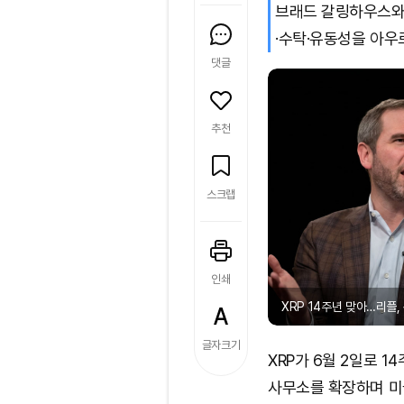
브래드 갈링하우스와 
·수탁·유동성을 아우
댓글
추천
스크랩
인쇄
XRP 14주년 맞아…리플, 
글자크기
XRP가 6월 2일로 14
사무소를 확장하며 미국