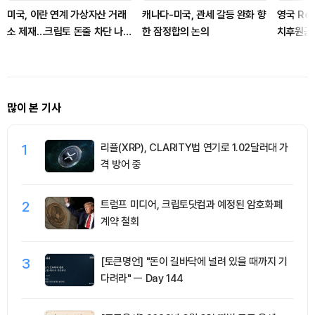
미국, 이란 연계 가상자산 거래
캐나다-미국, 관세 갈등 완화 향
영국 Ref
소 제재…크립토 돈줄 차단 나섰
한 잠정합의 논의
치후원금 
다
많이 본 기사
1
리플(XRP), CLARITY법 연기로 1.02달러대 가
격 방어 중
2
트럼프 미디어, 크립토닷컴과 예정된 암호화폐
계약 철회
3
[토큰명언] "돈이 길바닥에 널려 있을 때까지 기
다려라" ㅡ Day 144