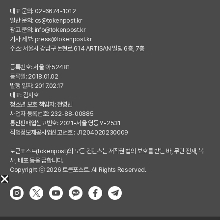
대표 문의: 02-6674-1012
일반 문의:
cs@tokenpost.kr
광고 문의:
info@tokenpost.kr
기사 제보:
press@tokenpost.kr
주소: 서울시 강남구 논현로 614 ARTISAN 빌딩 6층, 7층
등록번호: 서울 아 52481
등록일: 2018.01.02
발행 일자: 2017.02.17
대표: 김지호
청소년 보호 책임자: 전영빈
사업자 등록번호: 232-88-00885
통신판매업신고번호: 2021-서울 영등포-2531
직업정보제공사업신고번호 : J1204020230009
토큰포스트(tokenpost)의 모든 컨텐츠는 저작권 법의 보호를 받는 바, 무단 전재, 복
사, 배포 등을 금합니다.
Copyright ⓒ 2026 토큰포스트. All Rights Reserved.