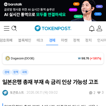
XRP (XRP)
₩
1,456
(+1.73%)
Solana (SOL)
₩
105,133
(+2.95%)
TRON (TRX)
₩
460.8
(+0.01%)
암호화폐
블록체인
테크
경제
마켓
정책
정치
인사
Hyperliquid (HYPE)
₩
76,536
(-1.38%)
Dogecoin (DOGE)
₩
98.76
(+1.80%)
Bitcoin (BTC)
₩
91,490,379
(+1.30%)
경제
정책
국제
일본은행 총재 부재 속 금리 인상 가능성 고조
토큰포스트
2026.06.11 (목) 09:02
3
2