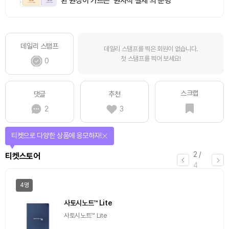
환 원장이 가르는 ‘원자적 결제’의 운명
데일리 스탬프
데일리 스탬프를 찍은 회원이 없습니다.
첫 스탬프를 찍어 보세요!
0
스크랩
댓글
추천
2
3
선물이 쏟아지는 에어드랍 이벤트!
3
/
에어드랍
4
일반
마감
[Episode 12] IXO™2024 참여하고, 2억원 상당 에어
드랍 받자!
추첨을 통해 100명에게 커피 기프티콘 에어드랍