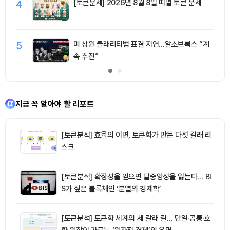
4
[토큰운세] 2026년 8월 8일 띠별 토큰 운세
5
미 상원 클래리티법 표결 지연…알소브룩스 “계
속 추진”
지금 꼭 알아야 할 리포트
[토큰분석] 효율의 이면, 토큰화가 만든 다섯 갈래 리
스크
[토큰분석] 확장성을 얻으면 탈중앙성을 잃는다… BI
S가 짚은 블록체인 ‘분열의 경제학’
[토큰분석] 토큰화 세계의 세 갈래 길… 단일·공통·호