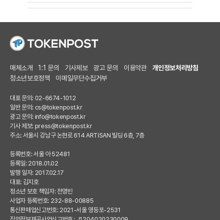
매체소개
1:1 문의
기사제보
광고 문의
이용약관
개인정보처리방침
청소년보호정책
이메일무단수집거부
대표 문의: 02-6674-1012
일반 문의:
cs@tokenpost.kr
광고 문의:
info@tokenpost.kr
기사 제보:
press@tokenpost.kr
주소: 서울시 강남구 논현로 614 ARTISAN 빌딩 6층, 7층
등록번호: 서울 아 52481
등록일: 2018.01.02
발행 일자: 2017.02.17
대표: 김지호
청소년 보호 책임자: 전영빈
사업자 등록번호: 232-88-00885
통신판매업신고번호: 2021-서울 영등포-2531
직업정보제공사업신고번호 : J1204020230009