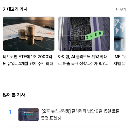
카테고리 기사
더보기
비트코인 ETF에 1조 2000억
아이렌, AI 클라우드 계약 확대
IMF “
원 유입…4개월 만에 주간 최대
로 매출 목표 상향…주가 8.7%
지털 달러
급등
많이 본 기사
1
[오후 뉴스브리핑] 클래리티 법안 9월 15일 토론
종결 표결 外