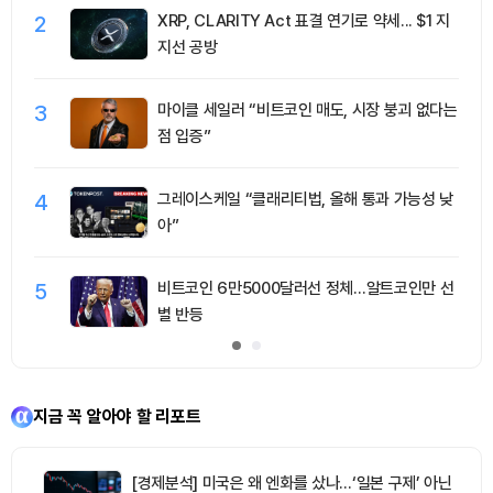
2
XRP, CLARITY Act 표결 연기로 약세... $1 지
지선 공방
3
마이클 세일러 “비트코인 매도, 시장 붕괴 없다는
점 입증”
4
그레이스케일 “클래리티법, 올해 통과 가능성 낮
아”
5
비트코인 6만5000달러선 정체…알트코인만 선
별 반등
지금 꼭 알아야 할 리포트
[경제분석] 미국은 왜 엔화를 샀나…‘일본 구제’ 아닌