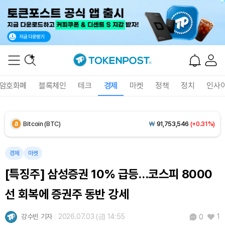
Solana (SOL)
₩
107,793
(+1.49%)
TRON (TRX)
₩
464.2
(+0.32%)
Hyperliquid (HYPE)
₩
76,696
(+0.21%)
암호화폐
블록체인
테크
경제
마켓
정책
정치
인사
Dogecoin (DOGE)
₩
98.94
(-0.30%)
Bitcoin (BTC)
₩
91,753,546
(+0.31%)
경제
마켓
[특징주] 삼성증권 10% 급등…코스피 8000
선 회복에 증권주 동반 강세
강수빈 기자
2026.07.03 (금) 14:55
1
0