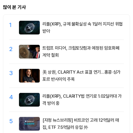
많이 본 기사
1
리플(XRP), 규제 불확실성 속 1달러 지지선 위협
받아
2
트럼프 미디어, 크립토닷컴과 예정된 암호화폐
계약 철회
3
美 상원, CLARITY Act 표결 연기…홍콩·싱가
포르 반사이익 주목
4
리플(XRP), CLARITY법 연기로 1.02달러대 가
격 방어 중
5
[자정 뉴스브리핑] 비트코인 고래 12억달러 매
집, ETF 7.5억달러 유입 外