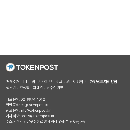
매체소개
1:1 문의
기사제보
광고 문의
이용약관
개인정보처리방침
청소년보호정책
이메일무단수집거부
대표 문의: 02-6674-1012
일반 문의:
cs@tokenpost.kr
광고 문의:
info@tokenpost.kr
기사 제보:
press@tokenpost.kr
주소: 서울시 강남구 논현로 614 ARTISAN 빌딩 6층, 7층