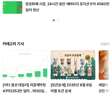
암호화폐 시장, 24시간 동안 레버리지 포지션 5억 4580만
달러 청산
카테고리 기사
더보기
[이더 옵션 데일리] 미결제약정
[토큰운세] 2026년 8월 8일
세일러 A
43억3252만 달러…1950달
띠별 토큰 운세
코인 매도에
러 콜옵션 거래량 선두
들리나