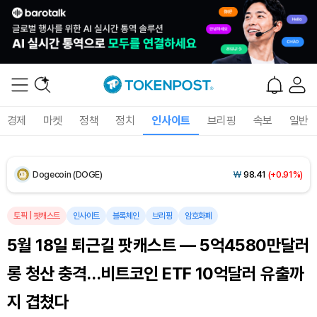
XRP (XRP)
₩
1,451
(-0.59%)
Solana (SOL)
₩
104,061
(+1.60%)
TRON (TRX)
₩
461.3
(+0.17%)
경제
마켓
정책
정치
인사이트
브리핑
속보
일반
Hyperliquid (HYPE)
₩
76,273
(-2.96%)
Dogecoin (DOGE)
₩
98.41
(+0.91%)
Bitcoin (BTC)
₩
91,320,518
(+0.67%)
토픽
|
팟캐스트
인사이트
블록체인
브리핑
암호화폐
5월 18일 퇴근길 팟캐스트 — 5억4580만달러
롱 청산 충격…비트코인 ETF 10억달러 유출까
지 겹쳤다