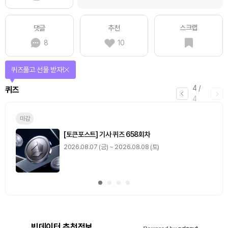
스크랩
댓글
추천
8
10
퀴즈풀고 선물 받자!
4
/
퀴즈
4
마감
[토큰포스트] 기사 퀴즈 658회차
2026.08.07 (금) ~ 2026.08.08 (토)
빅데이터 추천정보