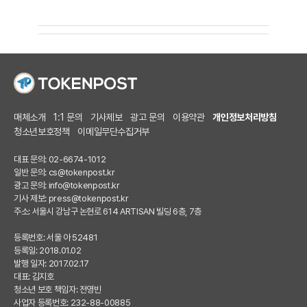
매체소개
1:1 문의
기사제보
광고 문의
이용약관
개인정보처리방침
청소년보호정책
이메일무단수집거부
대표 문의: 02-6674-1012
일반 문의:
cs@tokenpost.kr
광고 문의:
info@tokenpost.kr
기사 제보:
press@tokenpost.kr
주소: 서울시 강남구 논현로 614 ARTISAN 빌딩 6층, 7층
등록번호: 서울 아 52481
등록일: 2018.01.02
발행 일자: 2017.02.17
대표: 김지호
청소년 보호 책임자: 전영빈
사업자 등록번호: 232-88-00885