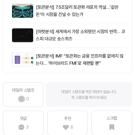
[토큰분석] 7.5조달러 토큰화 레포의 역설…‘같은
돈’이 시장을 건널 수 있는가
[마켓분석] 세계에서 가장 소외됐던 시장의 반격… 코
스피 대규모 숏스퀴즈
[토큰분석] IMF “토큰화는 금융 인프라를 없애지 않
는다… ‘하이브리드 FMI’로 재편할 뿐”
데일리 스탬프
데일리 스탬프를 찍은 회원이 없습니다.
첫 스탬프를 찍어 보세요!
0
스크랩
댓글
추천
3
8