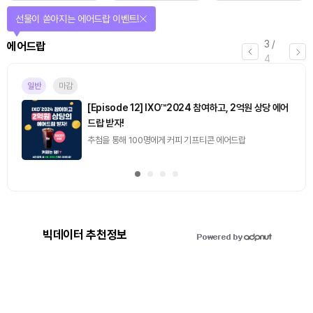
선물이 쏟아지는 에어드랍 이벤트!
3
/
에어드랍
4
일반
마감
[Episode 12] IXO™2024 참여하고, 2억원 상당 에어
드랍 받자!
추첨을 통해 100명에게 커피 기프티콘 에어드랍
빅데이터 추천정보