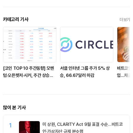
카테고리 기사
더보기
[코인 TOP 10 주간동향] 모멘
서클 인터넷 그룹 주가 5% 상
비트코인 B
텀·오픈렛저·시커, 주간 상승률
승, 66.67달러 마감
입…채굴자
상위…매수 체결강도는
쳐
CC·BCH·JUP 500% ‘쏠림’
많이 본 기사
1
미 상원, CLARITY Act 9월 표결 수순…비트코
인·가상자산 규제 분수령