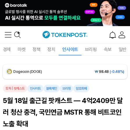
XRP (XRP)
₩
1,460
(-0.07%)
Solana (SOL)
₩
106,896
(+1.48%)
TRON (TRX)
₩
464.1
(+0.60%)
경제
마켓
정책
정치
인사이트
브리핑
속보
일반
Hyperliquid (HYPE)
₩
77,050
(+0.66%)
Dogecoin (DOGE)
₩
98.48
(-0.48%)
Bitcoin (BTC)
₩
91,143,392
(-0.34%)
토픽
|
팟캐스트
인사이트
블록체인
브리핑
암호화폐
5월 18일 출근길 팟캐스트 — 4억2409만 달
러 청산 충격, 국민연금 MSTR 통해 비트코인
노출 확대