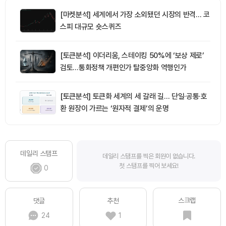
[마켓분석] 세계에서 가장 소외됐던 시장의 반격… 코
스피 대규모 숏스퀴즈
[토큰분석] 이더리움, 스테이킹 50%에 ‘보상 제로’
검토…통화정책 개편인가 탈중앙화 역행인가
[토큰분석] 토큰화 세계의 세 갈래 길… 단일·공통·호
환 원장이 가르는 ‘원자적 결제’의 운명
데일리 스탬프
데일리 스탬프를 찍은 회원이 없습니다.
첫 스탬프를 찍어 보세요!
0
스크랩
댓글
추천
24
1