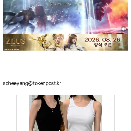
soheeyang@tokenpost.kr