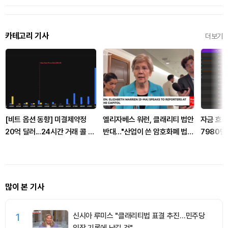
카테고리 기사
더보기
[비트 옵션 동향] 미결제약정
엘리자베스 워런, 클래리티 법안
자금 흐름
20억 달러...24시간 거래 콜 우
반대…"산업이 쓴 암호화폐 법안
7980만
위
안 돼"
입...ET
유입
많이 본 기사
1
신시아 루미스 "클래리티법 표결 추진…민주당