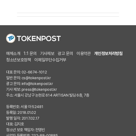
매체소개
1:1 문의
기사제보
광고 문의
이용약관
개인정보처리방침
청소년보호정책
이메일무단수집거부
대표 문의: 02-6674-1012
일반 문의:
cs@tokenpost.kr
광고 문의:
info@tokenpost.kr
기사 제보:
press@tokenpost.kr
주소: 서울시 강남구 논현로 614 ARTISAN 빌딩 6층, 7층
등록번호: 서울 아 52481
등록일: 2018.01.02
발행 일자: 2017.02.17
대표: 김지호
청소년 보호 책임자: 전영빈
사업자 등록번호: 232-88-00885