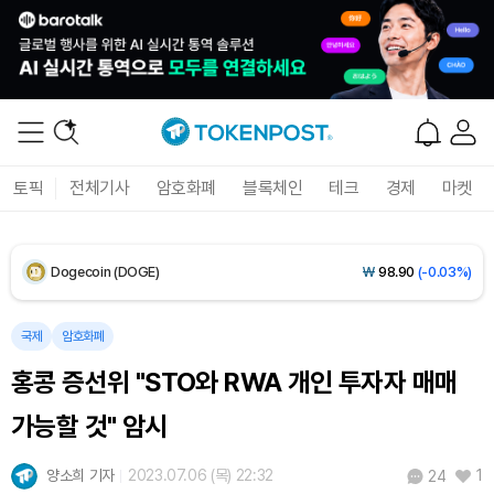
XRP (XRP)
₩
1,473
(-1.40%)
Solana (SOL)
₩
104,516
(-0.32%)
TRON (TRX)
₩
466.0
(0.00%)
Hyperliquid (HYPE)
₩
80,261
(+0.72%)
토픽
전체기사
암호화폐
블록체인
테크
경제
마켓
Dogecoin (DOGE)
₩
98.90
(-0.03%)
Bitcoin (BTC)
₩
92,229,540
(-0.05%)
국제
암호화폐
홍콩 증선위 "STO와 RWA 개인 투자자 매매
가능할 것" 암시
양소희 기자
2023.07.06 (목) 22:32
1
24