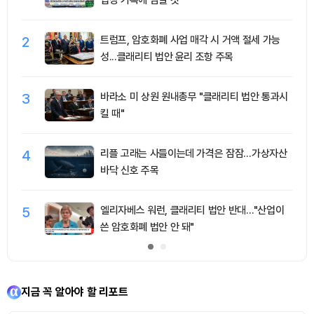
입장 기록에 남길 것"
2
트럼프, 암호화폐 사업 매각 시 거액 절세 가능
성...클래리티 법안 윤리 조항 주목
3
바라소 미 상원 원내총무 "클래리티 법안 통과시
킬 때"
4
리플 고래는 사들이는데 가격은 잠잠…가상자산
바닥 신호 주목
5
엘리자베스 워런, 클래리티 법안 반대…"산업이
쓴 암호화폐 법안 안 돼"
지금 꼭 알아야 할 리포트