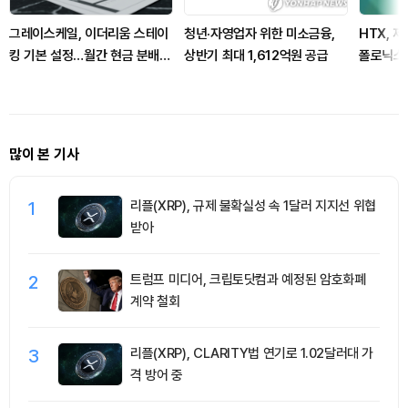
그레이스케일, 이더리움 스테이
청년·자영업자 위한 미소금융,
HTX, 
킹 기본 설정…월간 현금 분배로
상반기 최대 1,612억원 공급
폴로닉스
전환
많이 본 기사
1
리플(XRP), 규제 불확실성 속 1달러 지지선 위협
받아
2
트럼프 미디어, 크립토닷컴과 예정된 암호화폐
계약 철회
3
리플(XRP), CLARITY법 연기로 1.02달러대 가
격 방어 중