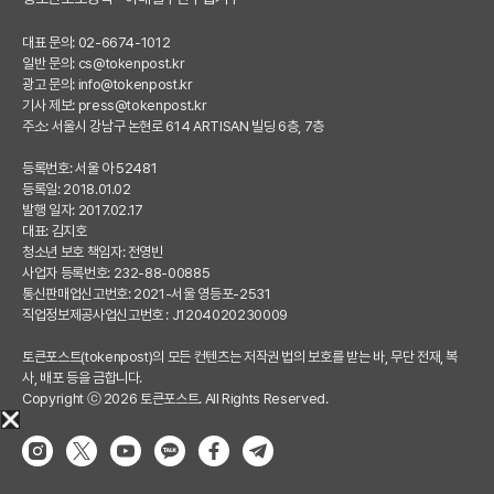
대표 문의: 02-6674-1012
일반 문의:
cs@tokenpost.kr
광고 문의:
info@tokenpost.kr
기사 제보:
press@tokenpost.kr
주소: 서울시 강남구 논현로 614 ARTISAN 빌딩 6층, 7층
등록번호: 서울 아 52481
등록일: 2018.01.02
발행 일자: 2017.02.17
대표: 김지호
청소년 보호 책임자: 전영빈
사업자 등록번호: 232-88-00885
통신판매업신고번호: 2021-서울 영등포-2531
직업정보제공사업신고번호 : J1204020230009
토큰포스트(tokenpost)의 모든 컨텐츠는 저작권 법의 보호를 받는 바, 무단 전재, 복
사, 배포 등을 금합니다.
Copyright ⓒ 2026 토큰포스트. All Rights Reserved.