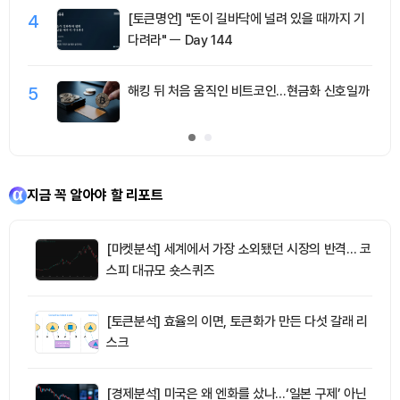
4
[토큰명언] "돈이 길바닥에 널려 있을 때까지 기
다려라" ㅡ Day 144
5
해킹 뒤 처음 움직인 비트코인…현금화 신호일까
지금 꼭 알아야 할 리포트
[마켓분석] 세계에서 가장 소외됐던 시장의 반격… 코
스피 대규모 숏스퀴즈
[토큰분석] 효율의 이면, 토큰화가 만든 다섯 갈래 리
스크
[경제분석] 미국은 왜 엔화를 샀나…‘일본 구제’ 아닌