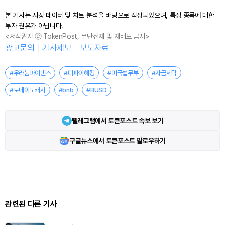
본 기사는 시장 데이터 및 차트 분석을 바탕으로 작성되었으며, 특정 종목에 대한
투자 권유가 아닙니다.
<저작권자 ⓒ TokenPost, 무단전재 및 재배포 금지>
광고문의
기사제보
보도자료
#우라늄파이낸스
#디파이해킹
#미국법무부
#자금세탁
#토네이도캐시
#bnb
#BUSD
텔레그램에서 토큰포스트 속보 보기
구글뉴스에서 토큰포스트 팔로우하기
관련된 다른 기사