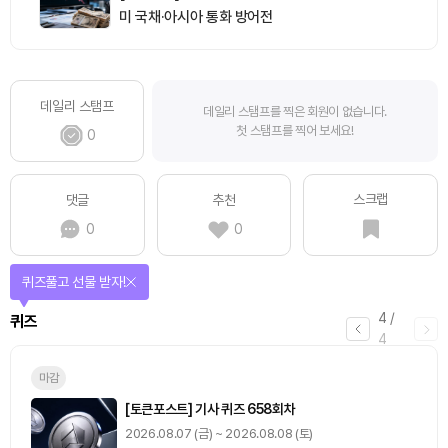
미 국채·아시아 통화 방어전
데일리 스탬프
데일리 스탬프를 찍은 회원이 없습니다.
첫 스탬프를 찍어 보세요!
0
스크랩
댓글
추천
0
0
퀴즈풀고 선물 받자!
4
/
퀴즈
4
마감
[토큰포스트] 기사 퀴즈 658회차
2026.08.07 (금) ~ 2026.08.08 (토)