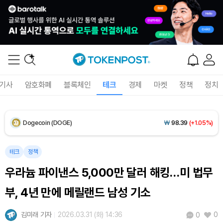
XRP (XRP)
₩
1,450
(-0.03%)
Solana (SOL)
₩
104,072
(+1.80%)
TRON (TRX)
₩
461.2
(+0.19%)
Hyperliquid (HYPE)
₩
76,161
(-2.79%)
기사
암호화폐
블록체인
테크
경제
마켓
정책
정치
Dogecoin (DOGE)
₩
98.39
(+1.05%)
Bitcoin (BTC)
₩
91,348,848
(+0.95%)
테크
정책
우라늄 파이낸스 5,000만 달러 해킹…미 법무
부, 4년 만에 메릴랜드 남성 기소
김미래 기자
2026.03.31 (화) 14:36
0
0