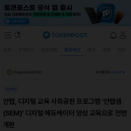
XRP (XRP)
₩
1,451
(-0.63%)
Solana (SOL)
₩
107,827
(+0.03%)
TRON (TRX)
₩
466.2
(+0.40%)
토픽
전체기사
암호화폐
블록체인
테크
경제
마켓
Hyperliquid (HYPE)
₩
76,686
(-0.34%)
Dogecoin (DOGE)
₩
98.50
(-0.34%)
Bitcoin (BTC)
₩
91,579,739
(+0.11%)
블록체인
안랩, 디지털 교육 사회공헌 프로그램 ‘안랩샘
(SEM)’ 디지털 에듀케이터 양성 교육으로 전면
개편