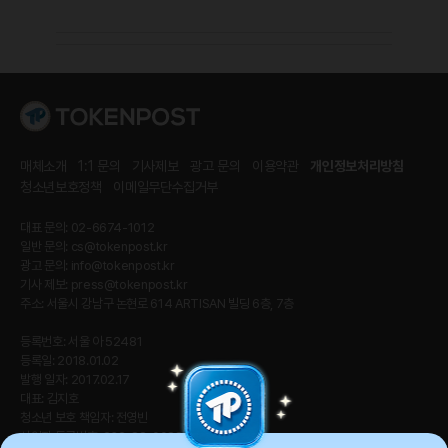
매체소개
1:1 문의
기사제보
광고 문의
이용약관
개인정보처리방침
청소년보호정책
이메일무단수집거부
대표 문의: 02-6674-1012
일반 문의:
cs@tokenpost.kr
광고 문의:
info@tokenpost.kr
기사 제보:
press@tokenpost.kr
주소: 서울시 강남구 논현로 614 ARTISAN 빌딩 6층, 7층
등록번호: 서울 아 52481
등록일: 2018.01.02
발행 일자: 2017.02.17
대표: 김지호
청소년 보호 책임자: 전영빈
사업자 등록번호: 232-88-00885