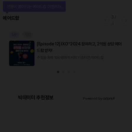
선물이 쏟아지는 에어드랍 이벤트!
3
/
에어드랍
4
일반
마감
[Episode 12] IXO™2024 참여하고, 2억원 상당 에어
드랍 받자!
추첨을 통해 100명에게 커피 기프티콘 에어드랍
빅데이터 추천정보