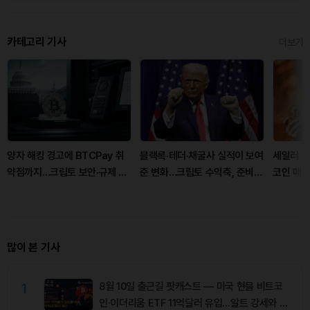
카테고리 기사
더보기
양자 해킹 경고에 BTCPay 취
블랙록·테더·채굴사 실적이 보여
세일러 A
약점까지…크립토 보안·규제 리
준 변화…크립토 수익축, 준비금
코인 매도에
스크 커졌다
과 이자로 이동
들리나
많이 본 기사
1
8월 10일 출근길 팟캐스트 — 미국 현물 비트코
인·이더리움 ETF 11억달러 유입…알트 강세와 숏