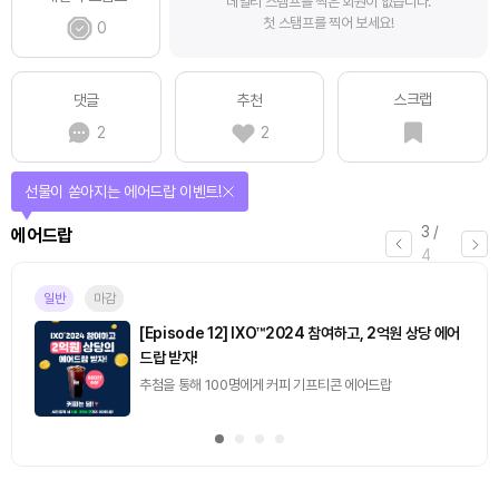
데일리 스탬프를 찍은 회원이 없습니다.
첫 스탬프를 찍어 보세요!
0
스크랩
댓글
추천
2
2
선물이 쏟아지는 에어드랍 이벤트!
3
/
에어드랍
4
일반
마감
[Episode 12] IXO™2024 참여하고, 2억원 상당 에어
드랍 받자!
추첨을 통해 100명에게 커피 기프티콘 에어드랍