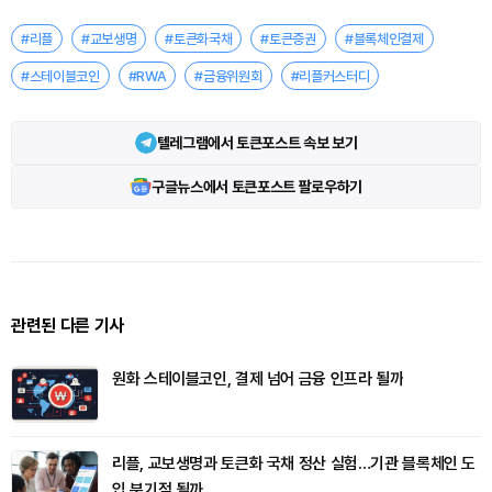
#리플
#교보생명
#토큰화국채
#토큰증권
#블록체인결제
#스테이블코인
#RWA
#금융위원회
#리플커스터디
텔레그램에서 토큰포스트 속보 보기
구글뉴스에서 토큰포스트 팔로우하기
관련된 다른 기사
원화 스테이블코인, 결제 넘어 금융 인프라 될까
리플, 교보생명과 토큰화 국채 정산 실험…기관 블록체인 도
입 분기점 될까