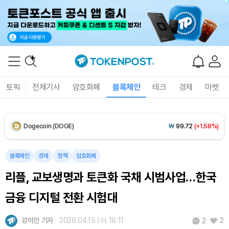
Solana (SOL)
₩
105,284
(+0.97%)
TRON (TRX)
₩
466.7
(+0.18%)
Hyperliquid (HYPE)
₩
80,745
(+3.16%)
토픽
전체기사
암호화폐
블록체인
테크
경제
마켓
Dogecoin (DOGE)
₩
99.72
(+1.58%)
Bitcoin (BTC)
₩
92,970,798
(+1.38%)
블록체인
경제
정책
암호화폐
리플, 교보생명과 토큰화 국채 시범사업…한국
금융 디지털 전환 시험대
강이안 기자
2026.04.15 (수) 18:11
2
2