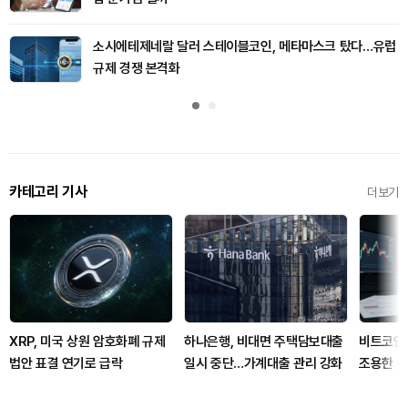
소시에테제네랄 달러 스테이블코인, 메타마스크 탔다…유럽
규제 경쟁 본격화
카테고리 기사
더보기
XRP, 미국 상원 암호화폐 규제
하나은행, 비대면 주택담보대출
비트코인 
법안 표결 연기로 급락
일시 중단…가계대출 관리 강화
조용한 매
입 확대