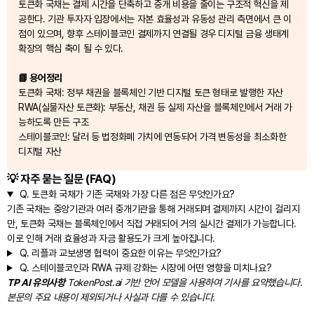
토큰화 국채는 결제 시간을 단축하고 중개 비용을 줄이는 구조적 혁신을 제
공한다. 기관 투자자 입장에서는 자본 효율성과 유동성 관리 측면에서 큰 이
점이 있으며, 향후 스테이블코인 결제까지 연결될 경우 디지털 금융 생태계
확장의 핵심 축이 될 수 있다.
📘 용어정리
토큰화 국채: 정부 채권을 블록체인 기반 디지털 토큰 형태로 발행한 자산
RWA(실물자산 토큰화): 부동산, 채권 등 실제 자산을 블록체인에서 거래 가
능하도록 만든 구조
스테이블코인: 달러 등 법정화폐 가치에 연동되어 가격 변동성을 최소화한
디지털 자산
💡 자주 묻는 질문 (FAQ)
Q.
토큰화 국채가 기존 국채와 가장 다른 점은 무엇인가요?
기존 국채는 중앙기관과 여러 중개기관을 통해 거래되며 결제까지 시간이 걸리지
만, 토큰화 국채는 블록체인에서 직접 거래되어 거의 실시간 결제가 가능합니다.
이로 인해 거래 효율성과 자금 활용도가 크게 높아집니다.
Q.
리플과 교보생명 협력이 중요한 이유는 무엇인가요?
Q.
스테이블코인과 RWA 규제 강화는 시장에 어떤 영향을 미치나요?
TP AI 유의사항
TokenPost.ai 기반 언어 모델을 사용하여 기사를 요약했습니다.
본문의 주요 내용이 제외되거나 사실과 다를 수 있습니다.