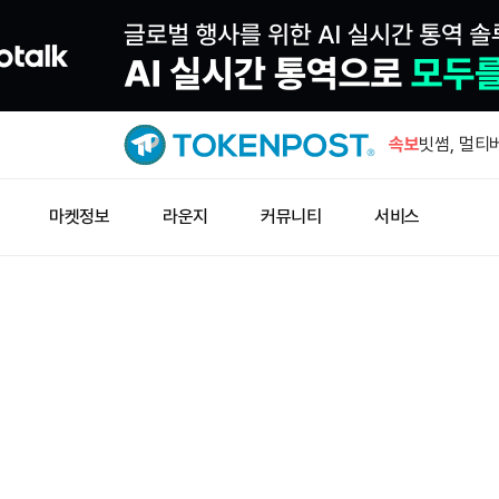
장줘얼 “이
러 전망”
속보
빗썸, 멀티
오후 6시부
빗썸, 바빌론
마켓정보
라운지
커뮤니티
서비스
시부터 일시
X 레이어 
게이트 24
이낸스와 C
장줘얼 “이
러 전망”
빗썸, 멀티
오후 6시부