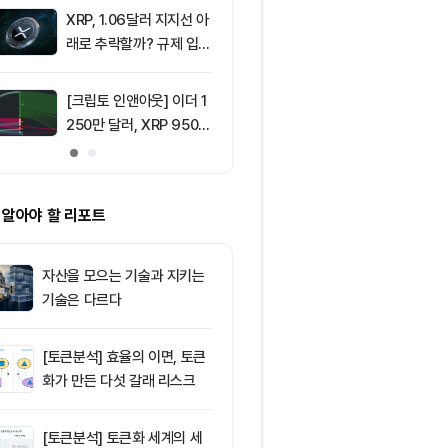
움 1,897달러
XRP, 1.06달러 지지선 아
9
8월 6일 퇴근
래로 추락할까? 규제 입법
— 미국 비트
과 기관 자금 유입 관건
움 현물 ETF 
달러 순유입, 
[크립토 인앤아웃] 이더 1
10
리플(XRP), 1
림 강화
250만 달러, XRP 950만
지선 시험대…1
달러 이탈
복이 분기점
 알아야 할 리포트
자산을 모으는 기술과 지키는
기술은 다르다
[토큰분석] 효율의 이면, 토큰
화가 만든 다섯 갈래 리스크
[토큰분석] 토큰화 세계의 세