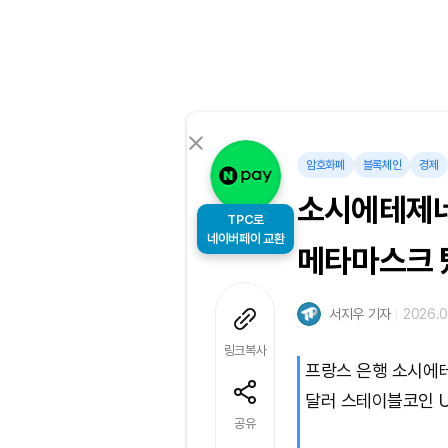
암호화폐
블록체인
경제
소시에테제네
TPC로
메타마스크 
네이버페이 교환
서지우 기자
2026.04
링크복사
프랑스 은행 소시에테
달러 스테이블코인 U
공유