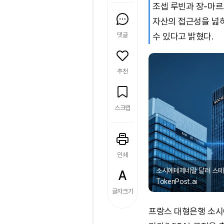
조셉 루빈과 장-마르
자산의 접근성을 넓
댓글
수 있다고 밝혔다.
추천
스크랩
인쇄
소시에테제네랄 달러 스테
TokenPost.ai
글자크기
프랑스 대형은행 소시에