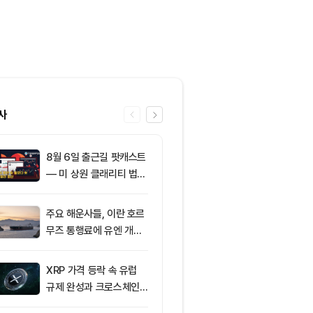
사
8월 6일 출근길 팟캐스트
6
리플(XRP), 1
— 미 상원 클래리티 법안
지선 시험대…
또 밀렸다…비트코인·이더
간이 분기점 
리움 반등 속 숏 청산 2.3
주요 해운사들, 이란 호르
7
ETF스토어 대표
5억달러
무즈 통행료에 유엔 개입
TY 법안 논의
요청
교육 필요성 드
XRP 가격 등락 속 유럽
8
[오후 시세브리
규제 완성과 크로스체인
폐 시장 혼조세
확장 주목
인 64,516달