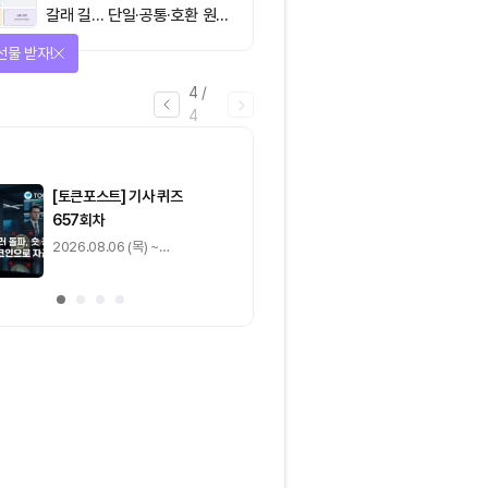
갈래 길… 단일·공통·호환 원장
이 가르는 ‘원자적 결제’의 운
선물 받자!
명
4
/
4
마감
[토큰포스트] 기사 퀴즈
[토큰포스트] 기사 
657회차
656회차
2026.08.06 (목) ~
2026.08.05 (수) ~
2026.08.07 (금)
2026.08.06 (목)