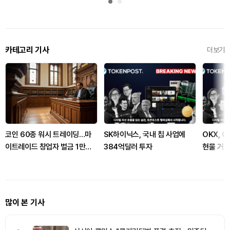
카테고리 기사
더보기
코인 60종 워시 트레이딩…마
SK하이닉스, 국내 칩 사업에
OKX, G
이트레이드 창업자 벌금 1만달
384억달러 투자
현물 거
러
많이 본 기사