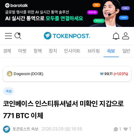
XRP (XRP)
₩
1,475
(-0.72%)
Solana (SOL)
₩
104,872
(+0.59%)
TRON (TRX)
₩
465.6
(-0.14%)
경제
마켓
정책
정치
인사이트
브리핑
속보
일반
Hyperliquid (HYPE)
₩
80,690
(+1.96%)
Dogecoin (DOGE)
₩
99.11
(+1.03%)
Bitcoin (BTC)
₩
92,402,779
(+0.39%)
속보
코인베이스 인스티튜셔널서 미확인 지갑으로
771 BTC 이체
토큰포스트 속보
2026.03.09 (월) 16:58
1
1