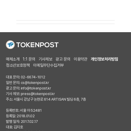
매체소개
1:1 문의
기사제보
광고 문의
이용약관
개인정보처리방침
청소년보호정책
이메일무단수집거부
대표 문의: 02-6674-1012
일반 문의:
cs@tokenpost.kr
광고 문의:
info@tokenpost.kr
기사 제보:
press@tokenpost.kr
주소: 서울시 강남구 논현로 614 ARTISAN 빌딩 6층, 7층
등록번호: 서울 아 52481
등록일: 2018.01.02
발행 일자: 2017.02.17
대표: 김지호