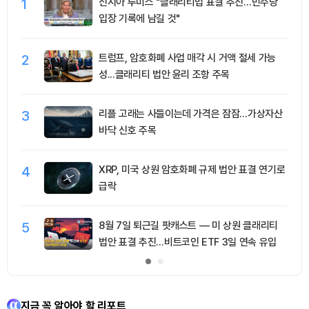
1
신시아 루미스 "클래리티법 표결 추진…민주당
입장 기록에 남길 것"
2
트럼프, 암호화폐 사업 매각 시 거액 절세 가능
성...클래리티 법안 윤리 조항 주목
3
리플 고래는 사들이는데 가격은 잠잠…가상자산
바닥 신호 주목
4
XRP, 미국 상원 암호화폐 규제 법안 표결 연기로
급락
5
8월 7일 퇴근길 팟캐스트 — 미 상원 클래리티
법안 표결 추진…비트코인 ETF 3일 연속 유입
지금 꼭 알아야 할 리포트