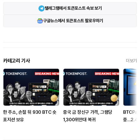
텔레그램에서 토큰포스트 속보 보기
구글뉴스에서 토큰포스트 팔로우하기
카테고리 기사
더보기
한 주소, 손절 뒤 930 BTC 숏
중국 금 장신구 가격, 그램당
BTCPa
포지션 보유
1,300위안대 복귀
중…2.4
고