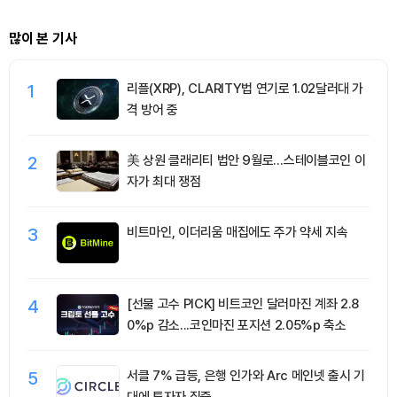
많이 본 기사
1
리플(XRP), CLARITY법 연기로 1.02달러대 가
격 방어 중
2
美 상원 클래리티 법안 9월로…스테이블코인 이
자가 최대 쟁점
3
비트마인, 이더리움 매집에도 주가 약세 지속
4
[선물 고수 PICK] 비트코인 달러마진 계좌 2.8
0%p 감소...코인마진 포지션 2.05%p 축소
5
서클 7% 급등, 은행 인가와 Arc 메인넷 출시 기
대에 투자자 집중