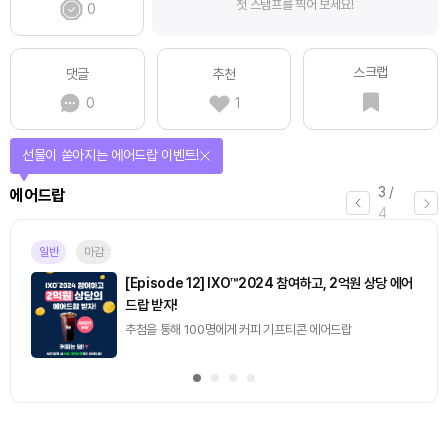
첫 스탬프를 찍어 보세요!
0
스크랩
댓글
추천
0
1
선물이 쏟아지는 에어드랍 이벤트!
3
/
에어드랍
4
일반
마감
[Episode 12] IXO™2024 참여하고, 2억원 상당 에어
드랍 받자!
추첨을 통해 100명에게 커피 기프티콘 에어드랍