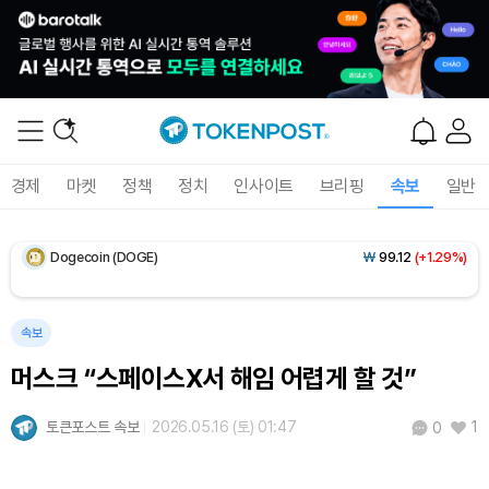
Solana (SOL)
₩
105,374
(+1.66%)
TRON (TRX)
₩
461.2
(+0.26%)
Hyperliquid (HYPE)
₩
76,977
(-3.04%)
경제
마켓
정책
정치
인사이트
브리핑
속보
일반
Dogecoin (DOGE)
₩
99.12
(+1.29%)
Bitcoin (BTC)
₩
91,469,006
(+0.08%)
속보
머스크 “스페이스X서 해임 어렵게 할 것”
토큰포스트 속보
2026.05.16 (토) 01:47
1
0