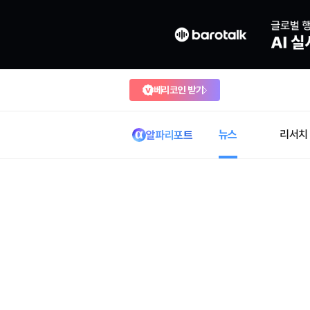
베리코인 받기
뉴스
리서치
알파리포트