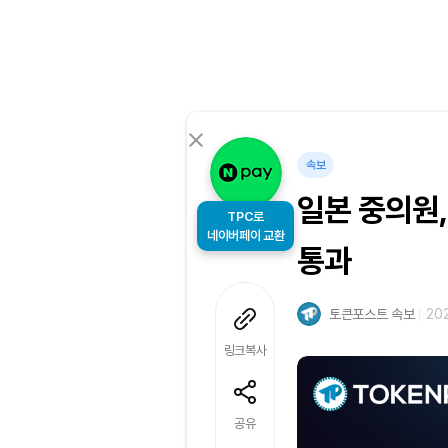
속보
일본 중의원
TPC로
네이버페이 교환
통과
토큰포스트 속보
202
링크복사
공유