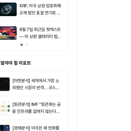
의 공포 경고
XRP, 미국 상원 암호화폐
9
[특징주] 금호
규제 법안 표결 연기로 급
락장서 외국인
락
속…장중 매수 
포착
8월 7일 퇴근길 팟캐스트
10
친암호화폐 진영
— 미 상원 클래리티 법안
당 경선서 뜻밖
표결 추진…비트코인 ET
래리티 법안 변
F 3일 연속 유입
 알아야 할 리포트
[마켓분석] 세계에서 가장 소
외됐던 시장의 반격… 코스피
대규모 숏스퀴즈
[토큰분석] IMF “토큰화는 금
융 인프라를 없애지 않는다…
‘하이브리드 FMI’로 재편할
뿐”
[경제분석] 미국은 왜 엔화를