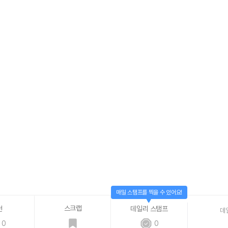
매일 스탬프를 찍을 수 있어요!
스크랩
천
데일리 스탬프
데
0
0