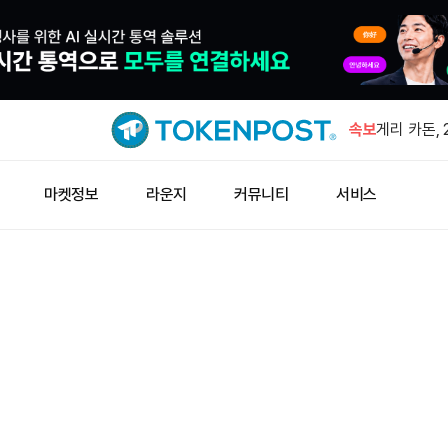
호르무즈 해
속보
게리 카돈,
매수 예고
COTI 24
마켓정보
라운지
커뮤니티
서비스
급등 후 반
바이비트, 문
상장
브렌트유 장
도 동반 약
호르무즈 해
게리 카돈,
매수 예고