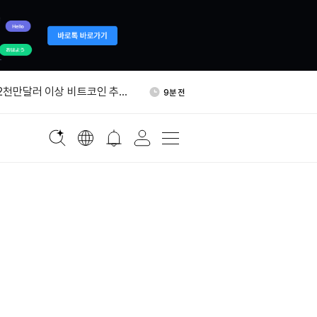
협 선박 통행 급감…긴장 고조
17분 전
 2천만달러 이상 비트코인 추가
9분 전
시간 19.94% 하락…여러 토큰
14분 전
락
샷 AI Pre-IPO 무기한계약
16분 전
중 2.00% 하락…미국산 원유
17분 전
세
협 선박 통행 급감…긴장 고조
17분 전
 2천만달러 이상 비트코인 추가
9분 전