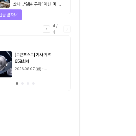
샀나…‘일본 구제’ 아닌 미 국
채·아시아 통화 방어전
선물 받자!
4
/
4
마감
[토큰포스트] 기사 퀴즈
[토큰포스트] 기사 
658회차
657회차
2026.08.07 (금) ~
2026.08.06 (목) ~
2026.08.08 (토)
2026.08.07 (금)