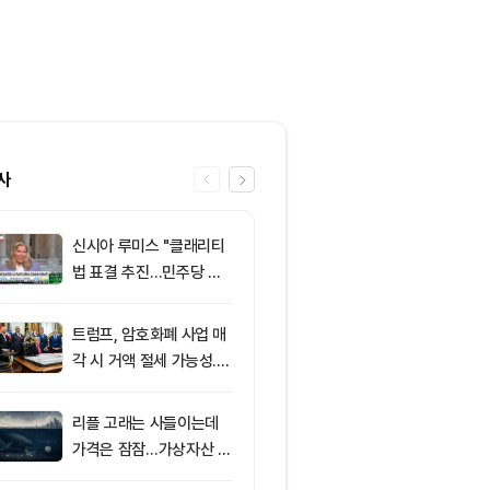
사
신시아 루미스 "클래리티
6
클래리티 법안,
법 표결 추진…민주당 입
앞두고 분기점
장 기록에 남길 것"
불투명
트럼프, 암호화폐 사업 매
7
엘리자베스 워
각 시 거액 절세 가능성...
티 법안 반대…
클래리티 법안 윤리 조항
암호화폐 법안 
주목
리플 고래는 사들이는데
8
‘관세’ 한마디
가격은 잠잠…가상자산 바
6만2000달
닥 신호 주목
피드, 5억달러