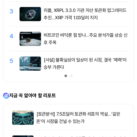
3
리플, XRPL 3.3.0 기관 자산 토큰화 업그레이드
추진…XRP 가격 1.03달러 지지
4
비트코인 바닥론 힘 받나…주요 분석가들 상승 신
호 주목
5
[사설] 불확실성이 일상이 된 시장, 결국 ‘체력’이
승부 가른다
지금 꼭 알아야 할 리포트
[토큰분석] 7.5조달러 토큰화 레포의 역설…‘같은
돈’이 시장을 건널 수 있는가