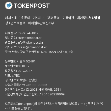
매체소개
1:1 문의
기사제보
광고 문의
이용약관
개인정보처리방침
청소년보호정책
이메일무단수집거부
대표 문의: 02-6674-1012
일반 문의:
cs@tokenpost.kr
광고 문의:
info@tokenpost.kr
기사 제보:
press@tokenpost.kr
주소: 서울시 강남구 논현로 614 ARTISAN 빌딩 6층, 7층
등록번호: 서울 아 52481
등록일: 2018.01.02
발행 일자: 2017.02.17
대표: 김지호
청소년 보호 책임자: 전영빈
사업자 등록번호: 232-88-00885
통신판매업신고번호: 2021-서울 영등포-2531
직업정보제공사업신고번호 : J1204020230009
토큰포스트(tokenpost)의 모든 컨텐츠는 저작권 법의 보호를 받는 바, 무단 전재, 복
사, 배포 등을 금합니다.