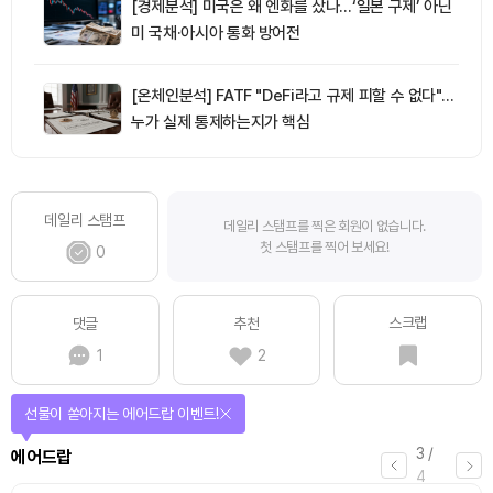
[경제분석] 미국은 왜 엔화를 샀나…‘일본 구제’ 아닌
미 국채·아시아 통화 방어전
[온체인분석] FATF "DeFi라고 규제 피할 수 없다"…
누가 실제 통제하는지가 핵심
데일리 스탬프
데일리 스탬프를 찍은 회원이 없습니다.
첫 스탬프를 찍어 보세요!
0
스크랩
댓글
추천
1
2
선물이 쏟아지는 에어드랍 이벤트!
3
/
에어드랍
4