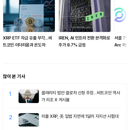
XRP ETF 자금 유출 부각…비
IREN, AI 인프라 전환 본격화로
서클 7%
트코인·이더리움과 온도차
주가 8.7% 급등
Arc 메
집중
많이 본 기사
1
클래리티 법안 클로처 신청 주장…비트코인 역사
가 리조 X 게시물
2
리플 XRP, 美 입법 지연에 1달러 지지선 시험대