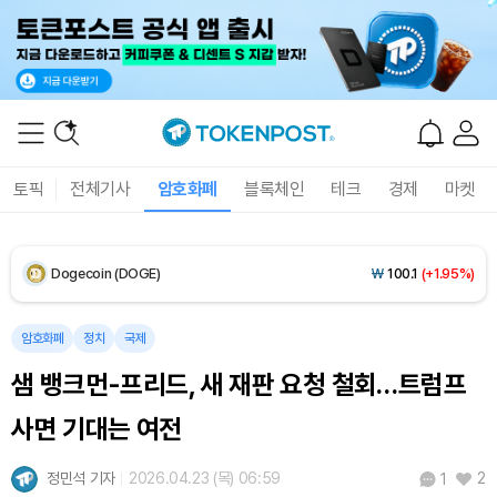
XRP (XRP)
₩
1,474
(+2.69%)
Solana (SOL)
₩
107,414
(+3.60%)
TRON (TRX)
₩
462.8
(+0.45%)
토픽
전체기사
암호화폐
블록체인
테크
경제
마켓
Hyperliquid (HYPE)
₩
77,336
(-0.54%)
Dogecoin (DOGE)
₩
100.1
(+1.95%)
Bitcoin (BTC)
₩
91,570,319
(+0.38%)
암호화폐
정치
국제
샘 뱅크먼-프리드, 새 재판 요청 철회…트럼프
사면 기대는 여전
정민석 기자
2026.04.23 (목) 06:59
2
1