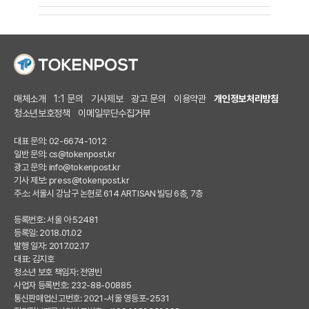
매체소개
1:1 문의
기사제보
광고 문의
이용약관
개인정보처리방침
청소년보호정책
이메일무단수집거부
대표 문의: 02-6674-1012
일반 문의:
cs@tokenpost.kr
광고 문의:
info@tokenpost.kr
기사 제보:
press@tokenpost.kr
주소: 서울시 강남구 논현로 614 ARTISAN 빌딩 6층, 7층
등록번호: 서울 아 52481
등록일: 2018.01.02
발행 일자: 2017.02.17
대표: 김지호
청소년 보호 책임자: 전영빈
사업자 등록번호: 232-88-00885
통신판매업신고번호: 2021-서울 영등포-2531