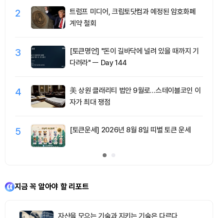
2
트럼프 미디어, 크립토닷컴과 예정된 암호화폐
계약 철회
3
[토큰명언] "돈이 길바닥에 널려 있을 때까지 기
다려라" ㅡ Day 144
4
美 상원 클래리티 법안 9월로…스테이블코인 이
자가 최대 쟁점
5
[토큰운세] 2026년 8월 8일 띠별 토큰 운세
지금 꼭 알아야 할 리포트
자산을 모으는 기술과 지키는 기술은 다르다