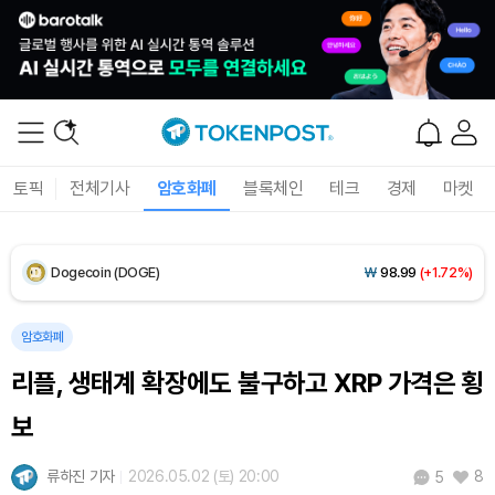
Solana (SOL)
₩
105,212
(+2.63%)
TRON (TRX)
₩
460.7
(+0.14%)
Hyperliquid (HYPE)
₩
76,535
(-2.20%)
토픽
전체기사
암호화폐
블록체인
테크
경제
마켓
Dogecoin (DOGE)
₩
98.99
(+1.72%)
Bitcoin (BTC)
₩
91,468,837
(+1.08%)
암호화폐
리플, 생태계 확장에도 불구하고 XRP 가격은 횡
보
류하진 기자
2026.05.02 (토) 20:00
8
5