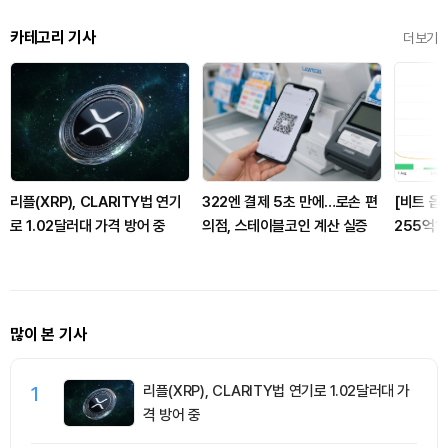
카테고리 기사
더보기
리플(XRP), CLARITY법 연기
322엔 결제 5초 만에…로손 편
[비트 옵
로 1.02달러대 가격 방어 중
의점, 스테이블코인 계산 실증
255억1
달러 풋옵
많이 본 기사
1
리플(XRP), CLARITY법 연기로 1.02달러대 가
격 방어 중