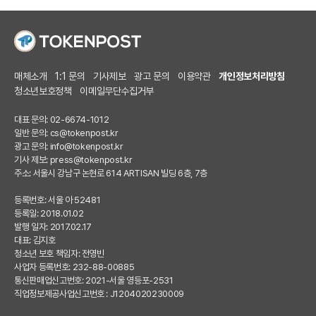
매체소개
1:1 문의
기사제보
광고 문의
이용약관
개인정보처리방침
청소년보호정책
이메일무단수집거부
대표 문의: 02-6674-1012
일반 문의:
cs@tokenpost.kr
광고 문의:
info@tokenpost.kr
기사 제보:
press@tokenpost.kr
주소: 서울시 강남구 논현로 614 ARTISAN 빌딩 6층, 7층
등록번호: 서울 아 52481
등록일: 2018.01.02
발행 일자: 2017.02.17
대표: 김지호
청소년 보호 책임자: 전영빈
사업자 등록번호: 232-88-00885
통신판매업신고번호: 2021-서울 영등포-2531
직업정보제공사업신고번호 : J1204020230009