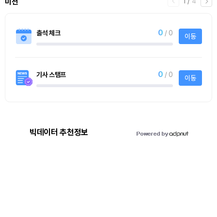
1
/
4
미션
0
출석 체크
/ 0
이동
0
기사 스탬프
/ 0
이동
빅데이터 추천정보