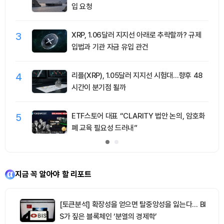
입 요청
3
XRP, 1.06달러 지지선 아래로 추락할까? 규제
입법과 기관 자금 유입 관건
4
리플(XRP), 1.05달러 지지선 시험대…향후 48
시간이 분기점 될까
5
ETF스토어 대표 “CLARITY 법안 논의, 암호화
폐 교육 필요성 드러내”
지금 꼭 알아야 할 리포트
[토큰분석] 확장성을 얻으면 탈중앙성을 잃는다… BI
S가 짚은 블록체인 ‘분열의 경제학’