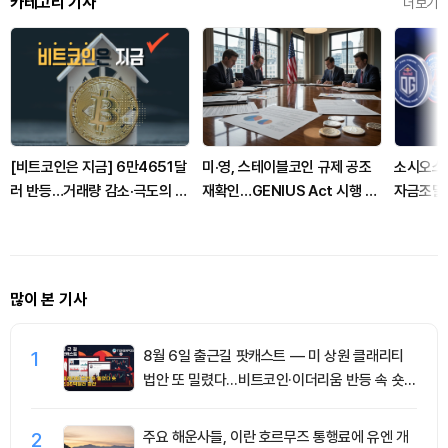
카테고리 기사
더보기
[비트코인은 지금] 6만4651달
미·영, 스테이블코인 규제 공조
소시오스닷
러 반등…거래량 감소·극도의 공
재확인…GENIUS Act 시행 속
자금조달에
포 지속
협력 강화
안…“팬도
많이 본 기사
1
8월 6일 출근길 팟캐스트 — 미 상원 클래리티
법안 또 밀렸다…비트코인·이더리움 반등 속 숏
청산 2.35억달러
2
주요 해운사들, 이란 호르무즈 통행료에 유엔 개