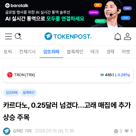
BNB (BNB)
₩
844,906
(-0.82%)
USDC (USDC)
₩
1,422
(+0.02%)
XRP (XRP)
₩
1,491
(-1.57%)
토픽
전체기사
암호화폐
블록체인
테크
경제
마켓
Solana (SOL)
₩
104,654
(-0.65%)
TRON (TRX)
₩
465.1
(-0.28%)
Hyperliquid (HYPE)
₩
79,568
(-2.76%)
암호화폐
블록체인
카르다노, 0.25달러 넘겼다…고래 매집에 추가
Dogecoin (DOGE)
₩
98.74
(-0.64%)
상승 주목
Bitcoin (BTC)
₩
92,093,555
(+0.98%)
김하린 기자
2026.05.16 (토) 11:39
5
3