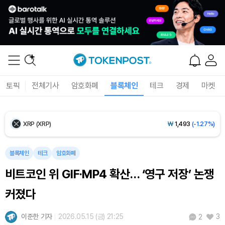
Ethereum (ETH)
₩
2,722,108
(+2.13%)
Tether USDt (USDT)
₩
1,421
(-0.01%)
BNB (BNB)
₩
843,911
(-1.25%)
토픽
전체기사
암호화폐
블록체인
테크
경제
마켓
USDC (USDC)
₩
1,422
(-0.01%)
XRP (XRP)
₩
1,493
(-1.27%)
Solana (SOL)
₩
104,501
(-0.69%)
블록체인
테크
암호화폐
비트코인 위 GIF·MP4 확산… ‘영구 저장’ 논쟁
TRON (TRX)
₩
465.4
(0.00%)
커졌다
Hyperliquid (HYPE)
₩
79,470
(-2.46%)
이준한 기자
2026.05.15 (금) 21:25
3
2
Dogecoin (DOGE)
₩
98.29
(-1.19%)