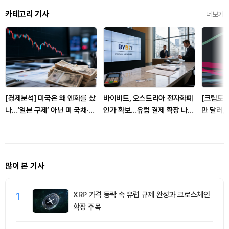
카테고리 기사
더보기
[경제분석] 미국은 왜 엔화를 샀
바이비트, 오스트리아 전자화폐
[크립토 
나…‘일본 구제’ 아닌 미 국채·아
인가 확보…유럽 결제 확장 나선
만 달러, 
시아 통화 방어전
다
많이 본 기사
1
XRP 가격 등락 속 유럽 규제 완성과 크로스체인
확장 주목