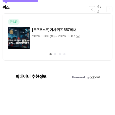
1
/
4
미션
0
출석 체크
/ 0
이동
0
기사 스탬프
/ 0
이동
빅데이터 추천정보