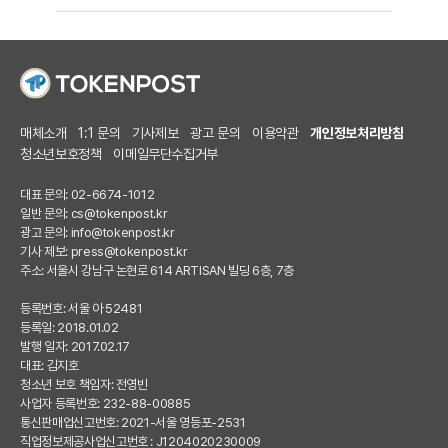
매체소개
1:1 문의
기사제보
광고 문의
이용약관
개인정보처리방침
청소년보호정책
이메일무단수집거부
대표 문의: 02-6674-1012
일반 문의:
cs@tokenpost.kr
광고 문의:
info@tokenpost.kr
기사 제보:
press@tokenpost.kr
주소: 서울시 강남구 논현로 614 ARTISAN 빌딩 6층, 7층
등록번호: 서울 아 52481
등록일: 2018.01.02
발행 일자: 2017.02.17
대표: 김지호
청소년 보호 책임자: 전영빈
사업자 등록번호: 232-88-00885
통신판매업신고번호: 2021-서울 영등포-2531
직업정보제공사업신고번호 : J1204020230009