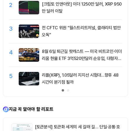
2
[크립토 인앤아웃] 이더 1250만 달러, XRP 950
만 달러 이탈
3
전 CFTC 위원 “월스트리트저널, 클래리티 법안
오독”
4
8월 6일 퇴근길 팟캐스트 — 미국 비트코인·이더
리움 현물 ETF 3억520만달러 순유입, 대형자산
쏠림 강화
5
리플(XRP), 1.05달러 지지선 시험대…향후 48
시간이 분기점 될까
지금 꼭 알아야 할 리포트
[토큰분석] 토큰화 세계의 세 갈래 길… 단일·공통·호