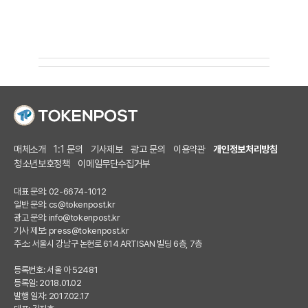
매체소개
1:1 문의
기사제보
광고 문의
이용약관
개인정보처리방침
청소년보호정책
이메일무단수집거부
대표 문의: 02-6674-1012
일반 문의:
cs@tokenpost.kr
광고 문의:
info@tokenpost.kr
기사 제보:
press@tokenpost.kr
주소: 서울시 강남구 논현로 614 ARTISAN 빌딩 6층, 7층
등록번호: 서울 아 52481
등록일: 2018.01.02
발행 일자: 2017.02.17