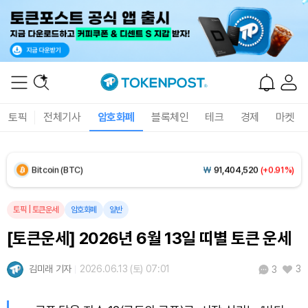
Solana (SOL)
₩
105,163
(+2.46%)
TRON (TRX)
₩
460.7
(+0.14%)
Hyperliquid (HYPE)
₩
76,444
(-2.44%)
토픽
전체기사
암호화폐
블록체인
테크
경제
마켓
Dogecoin (DOGE)
₩
98.93
(+1.50%)
Bitcoin (BTC)
₩
91,404,520
(+0.91%)
토픽
|
토큰운세
암호화폐
일반
[토큰운세] 2026년 6월 13일 띠별 토큰 운세
김미래 기자
2026.06.13 (토) 07:01
3
3