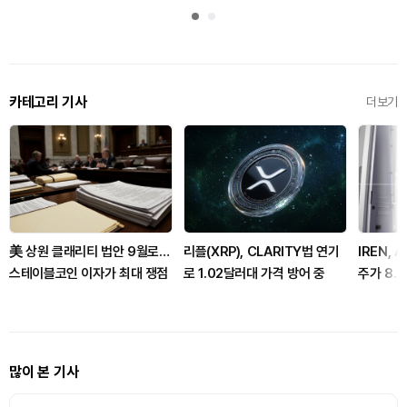
카테고리 기사
더보기
美 상원 클래리티 법안 9월로…
리플(XRP), CLARITY법 연기
IREN, 
스테이블코인 이자가 최대 쟁점
로 1.02달러대 가격 방어 중
주가 8.
많이 본 기사