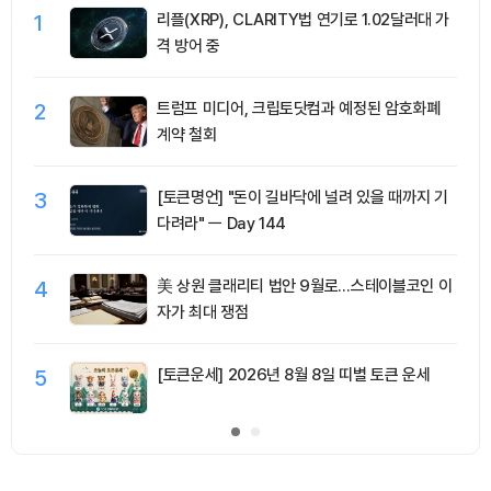
1
리플(XRP), CLARITY법 연기로 1.02달러대 가
격 방어 중
2
트럼프 미디어, 크립토닷컴과 예정된 암호화폐
계약 철회
3
[토큰명언] "돈이 길바닥에 널려 있을 때까지 기
다려라" ㅡ Day 144
4
美 상원 클래리티 법안 9월로…스테이블코인 이
자가 최대 쟁점
5
[토큰운세] 2026년 8월 8일 띠별 토큰 운세