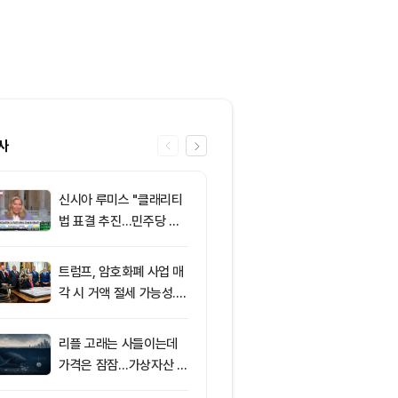
사
신시아 루미스 "클래리티
6
클래리티 법안,
법 표결 추진…민주당 입
앞두고 분기점
장 기록에 남길 것"
불투명
트럼프, 암호화폐 사업 매
7
엘리자베스 워
각 시 거액 절세 가능성...
티 법안 반대…
클래리티 법안 윤리 조항
암호화폐 법안 
주목
리플 고래는 사들이는데
8
‘관세’ 한마디
가격은 잠잠…가상자산 바
6만2000달
닥 신호 주목
피드, 5억달러