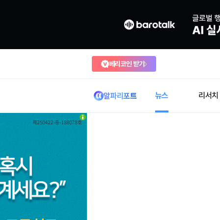
베리코인 받기
뉴스
리서치
알파리포트