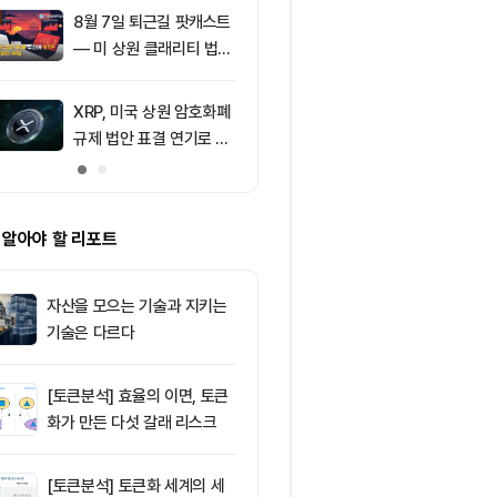
의 공포 경고
8월 7일 퇴근길 팟캐스트
9
[특징주] 금호
— 미 상원 클래리티 법안
락장서 외국인
표결 추진…비트코인 ET
속…장중 매수 
F 3일 연속 유입
포착
XRP, 미국 상원 암호화폐
10
친암호화폐 진영
규제 법안 표결 연기로 급
당 경선서 뜻밖
락
래리티 법안 변
 알아야 할 리포트
자산을 모으는 기술과 지키는
기술은 다르다
[토큰분석] 효율의 이면, 토큰
화가 만든 다섯 갈래 리스크
[토큰분석] 토큰화 세계의 세