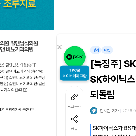
경제
마켓
[특징주] S
TPC로
네이버페이 교환
SK하이닉스
되돌림
링크복사
김서린 기자
2026.0
SK하이닉스가 6%대
공유