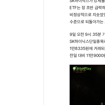
SK하이닉스가 강세를
ETF는 장 초반 급락
비정상적으로 치솟았던
수준으로 되돌아가는 
9일 오전 9시 35분
SK하이닉스단일종목레
1만8335원에 거래되
전일 대비 11만9000원