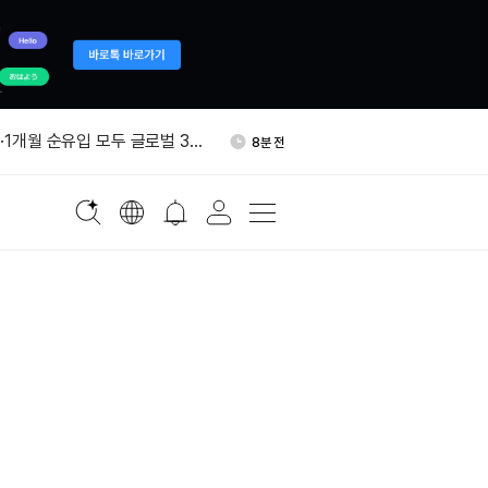
시간 19.94% 하락…여러 토큰
33분 전
락
·1개월 순유입 모두 글로벌 3
8분 전
페이스X A클래스 주식 5억
14분 전
 보유 신고
퇴관리위, 스트라이브 ASST
17분 전
보유
 2천만달러 이상 비트코인 추
28분 전
고
시간 19.94% 하락…여러 토큰
33분 전
락
·1개월 순유입 모두 글로벌 3
8분 전