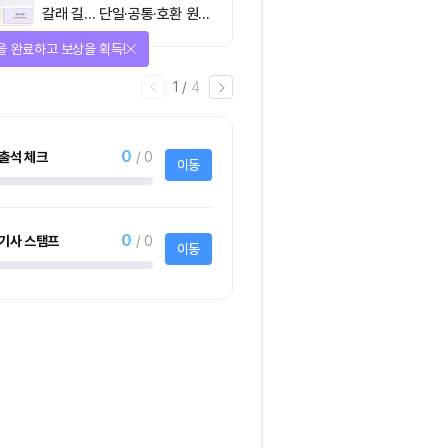
갈래 길… 단일·공통·호환 원장
이 가르는 ‘원자적 결제’의 운
을 완료하고 보상을 획득!
명
1
/
4
0
출석 체크
/ 0
이동
0
기사 스탬프
/ 0
이동