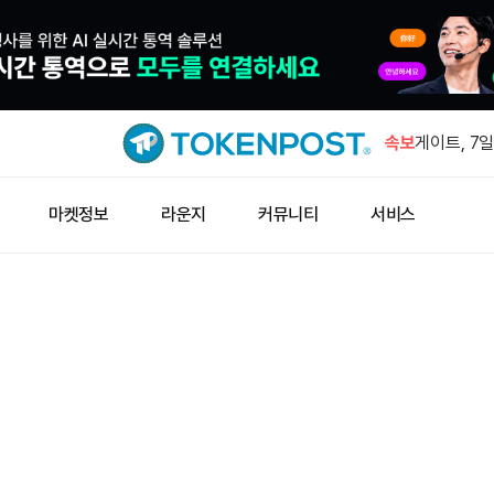
COTI 24
급등 후 반
속보
게이트, 7일
위권
알파벳, 스
마켓정보
라운지
커뮤니티
서비스
5120만주
알래스카 은
1.98만주 
게리 카돈,
가 매수 예
COTI 24
급등 후 반
게이트, 7일
위권