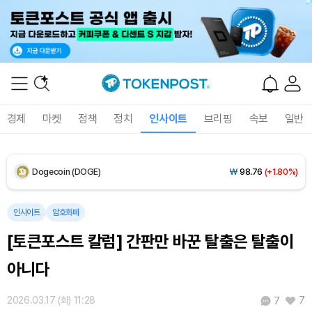
XRP (XRP)
₩
1,456
(+1.73%)
Solana (SOL)
₩
105,133
(+2.95%)
TRON (TRX)
₩
460.8
(+0.01%)
경제
마켓
정책
정치
인사이트
브리핑
속보
일반
Hyperliquid (HYPE)
₩
76,536
(-1.38%)
Dogecoin (DOGE)
₩
98.76
(+1.80%)
Bitcoin (BTC)
₩
91,490,379
(+1.30%)
인사이트
암호화폐
[토큰포스트 칼럼] 간판만 바꾼 탈출은 탈출이
아니다
2026.03.17 (화) 11:28
7
7