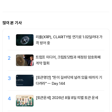
장
많이 본 기사
1
리플(XRP), CLARITY법 연기로 1.02달러대 가
격 방어 중
2
트럼프 미디어, 크립토닷컴과 예정된 암호화폐
계약 철회
3
[토큰명언] "돈이 길바닥에 널려 있을 때까지 기
다려라" ㅡ Day 144
4
[토큰운세] 2026년 8월 8일 띠별 토큰 운세