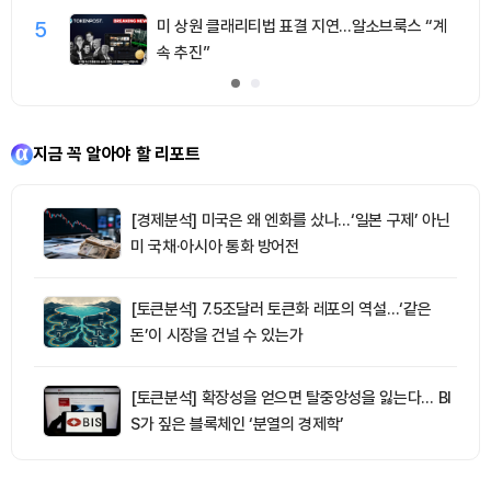
5
미 상원 클래리티법 표결 지연…알소브룩스 “계
속 추진”
지금 꼭 알아야 할 리포트
[경제분석] 미국은 왜 엔화를 샀나…‘일본 구제’ 아닌
미 국채·아시아 통화 방어전
[토큰분석] 7.5조달러 토큰화 레포의 역설…‘같은
돈’이 시장을 건널 수 있는가
[토큰분석] 확장성을 얻으면 탈중앙성을 잃는다… BI
S가 짚은 블록체인 ‘분열의 경제학’