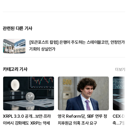
관련된 다른 기사
[토큰포스트 칼럼] 은행이 주도하는 스테이블코인, 안정인가
기회의 상실인가
카테고리 기사
더보기
XRPL 3.3.0 공개…보안·프라
영국 Reform당, SBF 연루 정
CEX·D
이버시 강화에도 XRP는 약세
치후원금 의혹 조사 요구
축…7월 