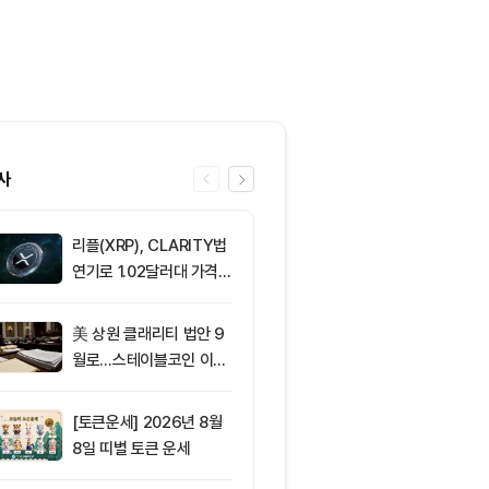
사
리플(XRP), CLARITY법
6
[선물 고수 PI
연기로 1.02달러대 가격
인 달러마진 계
방어 중
p 감소...코
2.05%p 축소
美 상원 클래리티 법안 9
7
서클 7% 급등
월로…스테이블코인 이자
와 Arc 메인넷
가 최대 쟁점
에 투자자 집중
[토큰운세] 2026년 8월
8
솔라나, 무기한
8일 띠별 토큰 운세
제약정 5억 달
며 네트워크 