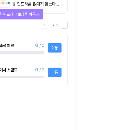
융 인프라를 없애지 않는다…
‘하이브리드 FMI’로 재편할
다양한 상품에 응모하자!
뿐”
2
/
어
4
1명
사토시노트™ Lite
크리스피크림도넛 
하프더즌
사토시노트™ Lite
크리스피크림도넛 어
하프더즌