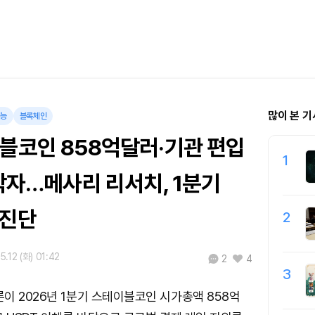
많이 본 기
지능
블록체인
이블코인 858억달러·기관 편입
1
삼박자…메사리 리서치, 1분기
 진단
2
5.12 (화) 01:42
2
4
3
이 2026년 1분기 스테이블코인 시가총액 858억