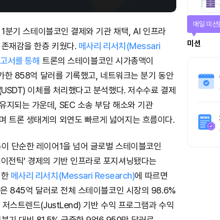
티켓으로 
년 1분기 스테이블코인 결제와 기관 채택, AI 인프라
티켓스토
 존재감을 한층 키웠다.
메사리 리서치(Messari
 보고서를 통해
트론의 스테이블코인 시가총액이
4명
증가한 858억 달러를 기록했고, 네트워크는 분기 동안
(USDT) 이체를 처리했다고 분석했다. 저수수료 결제
지되는 가운데, SEC 소송 부담 해소와 기관
며 트론 생태계의 외연도 빠르게 넓어지는 흐름이다.
론이 단순한 레이어1을 넘어 글로벌 스테이블코인
에이전틱’ 경제의 기반 인프라로 포지셔닝됐다는
성한
메사리 리서치(Messari Research)
에 따르면
량은 845억 달러로 전체 스테이블코인 시장의 98.6%
 저스트렌드(JustLend) 기반 수익 프로그램과 수익
분기 대비 81.5% 급증한 9억6,950만 달러로