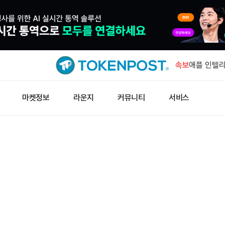
지니어스 스
공식 데이터
속보
애플 인텔리
동 가능
라이트닝 결
마켓정보
라운지
커뮤니티
서비스
즉시 업데이
해시키 계좌
10일 시행
아즈텍 공격
누적 500
지니어스 스
공식 데이터
애플 인텔리
동 가능