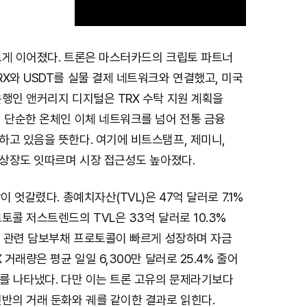
르게 이어졌다. 트론은 마스터카드의 크립토 파트너
M
X와 USDT를 실물 결제 네트워크와 연결했고, 미국
u
행인 앤커리지 디지털은 TRX 수탁 지원 계획을
t
이 단순한 온체인 이체 네트워크를 넘어 전통 금융
e
하고 있음을 뜻한다. 여기에 비트스탬프, 제미니,
 상장도 잇따르며 시장 접근성도 높아졌다.
이 엇갈렸다. 총예치자산(TVL)은 47억 달러로 7.1%
토콜 저스트렌드의 TVL은 33억 달러로 10.3%
D 관련 담보부채 프로토콜이 빠르게 성장하며 자금
 거래량은 평균 일일 6,300만 달러로 25.4% 줄어
세를 나타냈다. 다만 이는 트론 고유의 문제라기보다
반의 거래 둔화와 궤를 같이한 결과로 읽힌다.