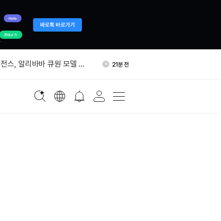
포츠, 폴리마켓·칼시 양쪽에
1시간 전
 공급
전스, 알리바바 큐원 모델 연
21분 전
제 서버 인증정보 탈취됐다…
1시간 전
트 권고
에 0.05% 보험료…승리증권
1시간 전
자, ETH 300개 추가 믹싱…
1시간 전
개로 늘었다
포츠, 폴리마켓·칼시 양쪽에
1시간 전
 공급
전스, 알리바바 큐원 모델 연
21분 전