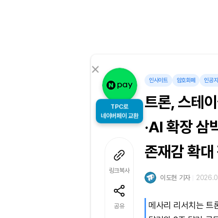
인사이트
암호화폐
인공
트론, 스테
TPC로
네이버페이 교환
·AI 확장 
존재감 확대
링크복사
이도현 기자
2026.0
메사리 리서치는 트론
공유