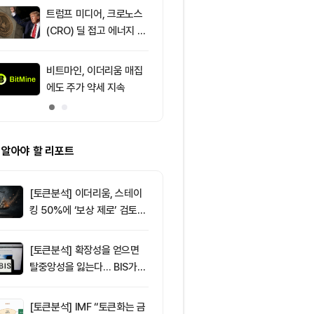
효과 본격화
트럼프 미디어, 크로노스
9
IREN, AI 인
(CRO) 딜 접고 에너지 합
격화로 주가 8
병에 집중
비트마인, 이더리움 매집
10
[DEX 리포트]
에도 주가 약세 지속
량 113억1000
등 1위는 '맨서'
 알아야 할 리포트
[토큰분석] 이더리움, 스테이
킹 50%에 ‘보상 제로’ 검토…
통화정책 개편인가 탈중앙화
역행인가
[토큰분석] 확장성을 얻으면
탈중앙성을 잃는다… BIS가
짚은 블록체인 ‘분열의 경제
학’
[토큰분석] IMF “토큰화는 금