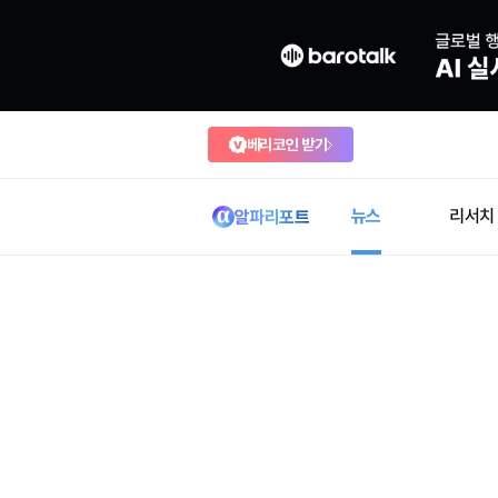
베리코인 받기
뉴스
리서치
알파리포트