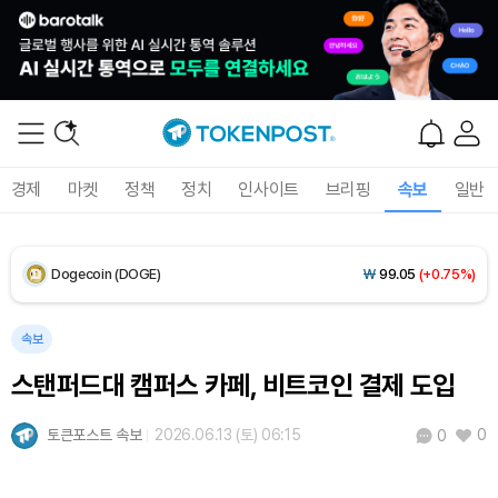
XRP (XRP)
₩
1,475
(-0.99%)
Solana (SOL)
₩
104,800
(+0.30%)
TRON (TRX)
₩
465.6
(-0.12%)
경제
마켓
정책
정치
인사이트
브리핑
속보
일반
Hyperliquid (HYPE)
₩
80,782
(+2.07%)
Dogecoin (DOGE)
₩
99.05
(+0.75%)
Bitcoin (BTC)
₩
92,402,779
(+0.39%)
속보
스탠퍼드대 캠퍼스 카페, 비트코인 결제 도입
토큰포스트 속보
2026.06.13 (토) 06:15
0
0