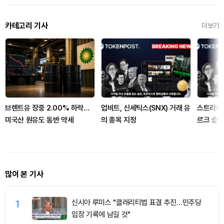
카테고리 기사
더보기
브렌트유 장중 2.00% 하락…
업비트, 신세틱스(SNX) 거래 유
스트라이프
미국산 원유도 동반 약세
의 종목 지정
르크 승인
많이 본 기사
1
신시아 루미스 "클래리티법 표결 추진…민주당
입장 기록에 남길 것"