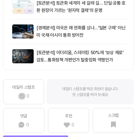
[토큰분석] 토큰화 세계의 세 갈래 길… 단일·공통·호
환 원장이 가르는 ‘원자적 결제’의 운명
[경제분석] 미국은 왜 엔화를 샀나…‘일본 구제’ 아닌
미 국채·아시아 통화 방어전
[토큰분석] 이더리움, 스테이킹 50%에 ‘보상 제로’
검토…통화정책 개편인가 탈중앙화 역행인가
데일리 스탬프
데일리 스탬프를 찍은 회원이 없습니다.
첫 스탬프를 찍어 보세요!
0
스크랩
댓글
추천
0
0