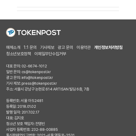
매체소개
1:1 문의
기사제보
광고 문의
이용약관
개인정보처리방침
청소년보호정책
이메일무단수집거부
대표 문의: 02-6674-1012
일반 문의:
cs@tokenpost.kr
광고 문의:
info@tokenpost.kr
기사 제보:
press@tokenpost.kr
주소: 서울시 강남구 논현로 614 ARTISAN 빌딩 6층, 7층
등록번호: 서울 아 52481
등록일: 2018.01.02
발행 일자: 2017.02.17
대표: 김지호
청소년 보호 책임자: 전영빈
사업자 등록번호: 232-88-00885
통신판매업신고번호: 2021-서울 영등포-2531