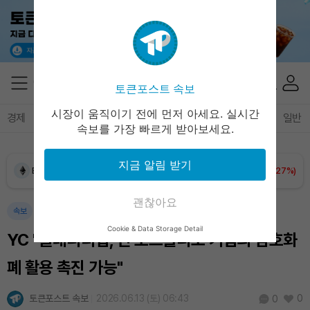
토큰포스트 속보
Dogecoin (DOGE)
₩
99.46
(+1.32%)
시장이 움직이기 전에 먼저 아세요. 실시간
경제
마켓
정책
정치
인사이트
브리핑
속보
일반
속보를 가장 빠르게 받아보세요.
Bitcoin (BTC)
₩
91,411,198
(+0.17%)
지금 알림 받기
Ethereum (ETH)
₩
2,700,548
(+0.27%)
괜찮아요
Tether USDt (USDT)
₩
1,407
(-0.03%)
속보
Cookie & Data Storage Detail
YC "클래리티법, 전 포트폴리오 기업의 암호화
BNB (BNB)
₩
845,087
(+1.37%)
폐 활용 촉진 가능"
USDC (USDC)
₩
1,408
(-0.01%)
토큰포스트 속보
2026.06.13 (토) 06:43
0
0
XRP (XRP)
₩
1,465
(+2.04%)