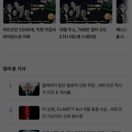
비트코인 1,000개, 익명 지갑서
대형 주소, 768만 달러 규모
패스포트 프
바이낸스로 이체
ETH 리도에 스테이킹
출시…니
기능 추
많이 본 기사
1
클래리티 법안 클로처 신청 주장…비트코인 역사
가 리조 X 게시물
2
미 상원, CLARITY Act 9월 표결 수순…비트코
인·가상자산 규제 분수령