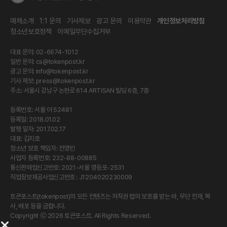
매체소개
1:1 문의
기사제보
광고 문의
이용약관
개인정보처리방침
청소년보호정책
이메일무단수집거부
대표 문의: 02-6674-1012
일반 문의:
cs@tokenpost.kr
광고 문의:
info@tokenpost.kr
기사 제보:
press@tokenpost.kr
주소: 서울시 강남구 논현로 614 ARTISAN 빌딩 6층, 7층
등록번호: 서울 아 52481
등록일: 2018.01.02
발행 일자: 2017.02.17
대표: 김지호
청소년 보호 책임자: 전영빈
사업자 등록번호: 232-88-00885
통신판매업신고번호: 2021-서울 영등포-2531
직업정보제공사업신고번호 : J1204020230009
토큰포스트(tokenpost)의 모든 컨텐츠는 저작권 법의 보호를 받는 바, 무단 전재, 복
사, 배포 등을 금합니다.
Copyright ⓒ 2026 토큰포스트. All Rights Reserved.