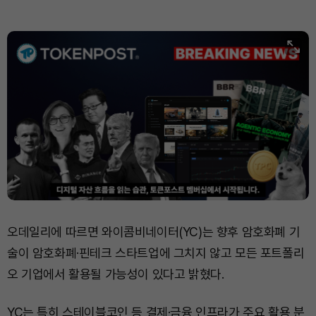
Solana (SOL)
₩
107,249
(+3.48%)
TRON (TRX)
₩
462.7
(+0.42%)
Hyperliquid (HYPE)
₩
77,439
(+1.51%)
Dogecoin (DOGE)
₩
99.46
(+1.32%)
Bitcoin (BTC)
₩
91,411,198
(+0.17%)
오데일리에 따르면 와이콤비네이터(YC)는 향후 암호화폐 기
술이 암호화폐·핀테크 스타트업에 그치지 않고 모든 포트폴리
오 기업에서 활용될 가능성이 있다고 밝혔다.
YC는 특히 스테이블코인 등 결제·금융 인프라가 주요 활용 분