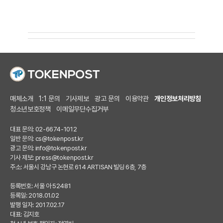
매체소개
1:1 문의
기사제보
광고 문의
이용약관
개인정보처리방침
청소년보호정책
이메일무단수집거부
대표 문의: 02-6674-1012
일반 문의:
cs@tokenpost.kr
광고 문의:
info@tokenpost.kr
기사 제보:
press@tokenpost.kr
주소: 서울시 강남구 논현로 614 ARTISAN 빌딩 6층, 7층
등록번호: 서울 아 52481
등록일: 2018.01.02
발행 일자: 2017.02.17
대표: 김지호