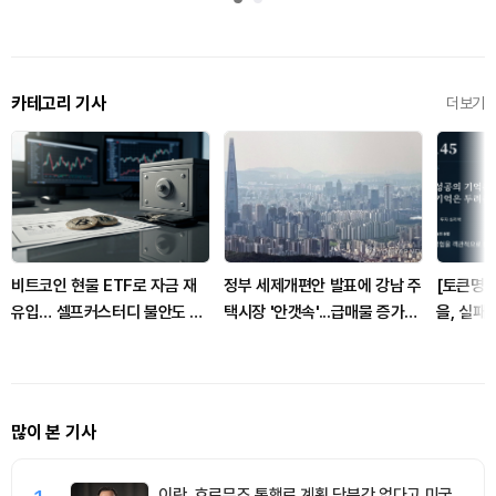
카테고리 기사
더보기
비트코인 현물 ETF로 자금 재
정부 세제개편안 발표에 강남 주
[토큰명언
유입… 셀프커스터디 불안도 자
택시장 '안갯속'...급매물 증가와
을, 실패
극
세입자 불안
는다" ㅡ 
많이 본 기사
이란, 호르무즈 통행료 계획 당분간 없다고 미국