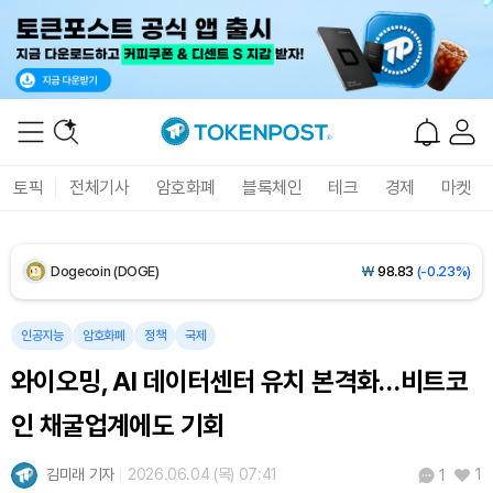
Solana (SOL)
₩
107,602
(+1.61%)
TRON (TRX)
₩
464.0
(+0.28%)
Hyperliquid (HYPE)
₩
76,668
(-0.21%)
토픽
전체기사
암호화폐
블록체인
테크
경제
마켓
Dogecoin (DOGE)
₩
98.83
(-0.23%)
Bitcoin (BTC)
₩
91,423,229
(0.00%)
인공지능
암호화폐
정책
국제
와이오밍, AI 데이터센터 유치 본격화…비트코
인 채굴업계에도 기회
김미래 기자
2026.06.04 (목) 07:41
1
1