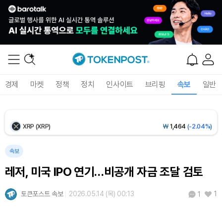
Ethereum (ETH)
₩
2,729,803
(+0.04%)
Tether USDt (USDT)
₩
1,424
(0.00%)
BNB (BNB)
₩
843,313
(-0.30%)
경제
마켓
정책
정치
인사이트
브리핑
속보
일반
USDC (USDC)
₩
1,425
(-0.01%)
XRP (XRP)
₩
1,464
(-2.04%)
Solana (SOL)
₩
105,222
(+0.61%)
속보
레저, 미국 IPO 연기…비공개 자금 조달 검토
TRON (TRX)
₩
467.3
(+0.16%)
토큰포스트 속보
2026.05.14 (목) 00:13
1
1
Hyperliquid (HYPE)
₩
79,427
(-0.05%)
Dogecoin (DOGE)
₩
99.55
(+1.15%)