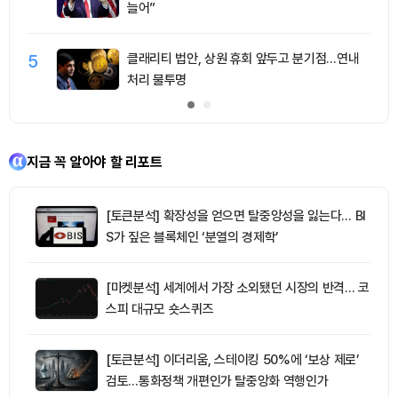
늘어”
5
클래리티 법안, 상원 휴회 앞두고 분기점…연내
처리 불투명
지금 꼭 알아야 할 리포트
[토큰분석] 확장성을 얻으면 탈중앙성을 잃는다… BI
S가 짚은 블록체인 ‘분열의 경제학’
[마켓분석] 세계에서 가장 소외됐던 시장의 반격… 코
스피 대규모 숏스퀴즈
[토큰분석] 이더리움, 스테이킹 50%에 ‘보상 제로’
검토…통화정책 개편인가 탈중앙화 역행인가