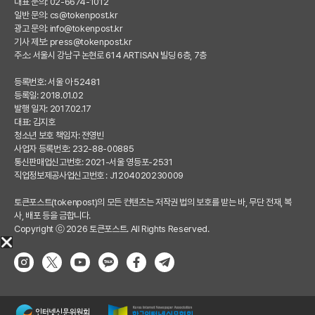
대표 문의: 02-6674-1012
일반 문의:
cs@tokenpost.kr
광고 문의:
info@tokenpost.kr
기사 제보:
press@tokenpost.kr
주소: 서울시 강남구 논현로 614 ARTISAN 빌딩 6층, 7층
등록번호: 서울 아 52481
등록일: 2018.01.02
발행 일자: 2017.02.17
대표: 김지호
청소년 보호 책임자: 전영빈
사업자 등록번호: 232-88-00885
통신판매업신고번호: 2021-서울 영등포-2531
직업정보제공사업신고번호 : J1204020230009
토큰포스트(tokenpost)의 모든 컨텐츠는 저작권 법의 보호를 받는 바, 무단 전재, 복
사, 배포 등을 금합니다.
Copyright ⓒ 2026 토큰포스트. All Rights Reserved.