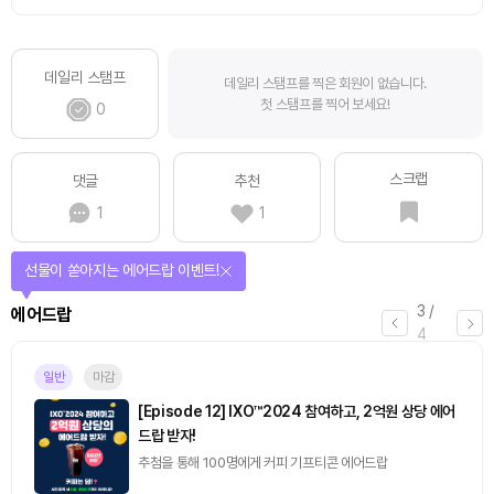
데일리 스탬프
데일리 스탬프를 찍은 회원이 없습니다.
첫 스탬프를 찍어 보세요!
0
스크랩
댓글
추천
1
1
선물이 쏟아지는 에어드랍 이벤트!
3
/
에어드랍
4
일반
마감
[Episode 12] IXO™2024 참여하고, 2억원 상당 에어
드랍 받자!
추첨을 통해 100명에게 커피 기프티콘 에어드랍