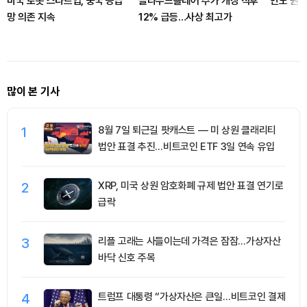
미국 로봇 스타트업, 중국 공급
클라우드플레어 주가 개장 직후
인도 원유
망 의존 지속
12% 급등…사상 최고가
많이 본 기사
1
8월 7일 퇴근길 팟캐스트 — 미 상원 클래리티
법안 표결 추진…비트코인 ETF 3일 연속 유입
2
XRP, 미국 상원 암호화폐 규제 법안 표결 연기로
급락
3
리플 고래는 사들이는데 가격은 잠잠…가상자산
바닥 신호 주목
4
트럼프 대통령 “가상자산은 큰일…비트코인 결제