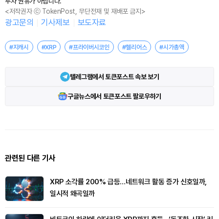
투자 권유가 아닙니다.
<저작권자 ⓒ TokenPost, 무단전재 및 재배포 금지>
광고문의
기사제보
보도자료
#지캐시
#XRP
#프라이버시코인
#헬리어스
#시가총액
텔레그램에서 토큰포스트 속보 보기
구글뉴스에서 토큰포스트 팔로우하기
관련된 다른 기사
XRP 소각률 200% 급등…네트워크 활동 증가 신호일까,
일시적 왜곡일까