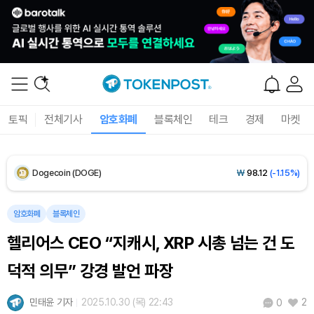
XRP (XRP)
₩
1,489
(-1.27%)
Solana (SOL)
₩
104,342
(-0.67%)
TRON (TRX)
₩
464.9
(-0.58%)
토픽
전체기사
암호화폐
블록체인
테크
경제
마켓
Hyperliquid (HYPE)
₩
78,855
(-3.22%)
Dogecoin (DOGE)
₩
98.12
(-1.15%)
Bitcoin (BTC)
₩
91,821,520
(+0.85%)
암호화폐
블록체인
헬리어스 CEO “지캐시, XRP 시총 넘는 건 도
덕적 의무” 강경 발언 파장
민태윤 기자
2025.10.30 (목) 22:43
2
0