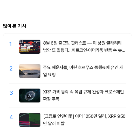
시
안…“팬도
많이 본 기사
1
8월 6일 출근길 팟캐스트 — 미 상원 클래리티
법안 또 밀렸다…비트코인·이더리움 반등 속 숏
청산 2.35억달러
2
주요 해운사들, 이란 호르무즈 통행료에 유엔 개
입 요청
3
XRP 가격 등락 속 유럽 규제 완성과 크로스체인
확장 주목
4
[크립토 인앤아웃] 이더 1250만 달러, XRP 950
만 달러 이탈