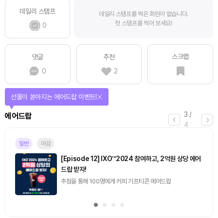
데일리 스탬프
데일리 스탬프를 찍은 회원이 없습니다.
첫 스탬프를 찍어 보세요!
0
스크랩
댓글
추천
0
2
선물이 쏟아지는 에어드랍 이벤트!
3
/
에어드랍
4
일반
마감
[Episode 12] IXO™2024 참여하고, 2억원 상당 에어
드랍 받자!
추첨을 통해 100명에게 커피 기프티콘 에어드랍