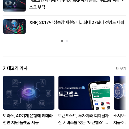
비트코인 하락에 이더리움·XRP까지 흔들…‘동조화 시장’ 리
스크 부각
XRP, 2017년 상승장 재현되나…최대 27달러 전망도 나와
카테고리 기사
더보기
토러스, 40여개 은행에 헤데라
토큰포스트, 투자자와 디지털자
소시오스닷
전면 지원 플랫폼 제공
산 서비스를 잇는 ‘토큰앱스’ 출
자금조달에