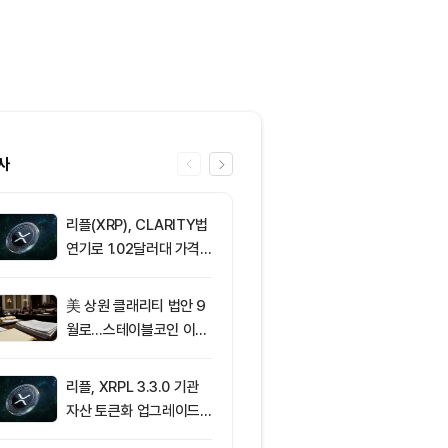
사
리플(XRP), CLARITY법
6
[오후 시세브리
연기로 1.02달러대 가격
폐 시장 혼조세
방어 중
인 64,883달
움 1,912달러
美 상원 클래리티 법안 9
7
[사설] 불확실
월로…스테이블코인 이자
된 시장, 결국 
가 최대 쟁점
부 가른다
리플, XRPL 3.3.0 기관
8
브라질, 1만달
자산 토큰화 업그레이드
부 암호화폐 송
추진…XRP 가격 1.03달
4시간 지연