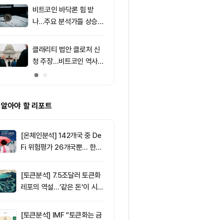
러 지지
비트코인 바닥론 힘 받
9
[저녁 시세브리
나…주요 분석가들 상승
폐 시장 상승세
신호 주목
인 64,971달
움 1,916달러
클래리티 법안 클로처 신
10
리플 XRP, 美
청 주장…비트코인 역사가
에 1달러 지지
리조 X 게시물
 알아야 할 리포트
[온체인분석] 142개국 중 De
Fi 위험평가 26개국뿐… 한국
도 규제 경계 다시 그려야
[토큰분석] 7.5조달러 토큰화
레포의 역설…‘같은 돈’이 시장
을 건널 수 있는가
[토큰분석] IMF “토큰화는 금