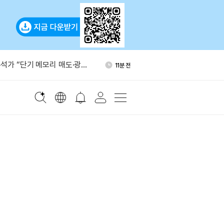
베이스와 USDC 계약 갱신…
58분 전
 없다
석가 “단기 메모리 매도·광통
11분 전
능성”
O 재무자산 70%, 자체 토큰에
27분 전
대응 늦어”
 ETH 2만5000개 롱 34시간
51분 전
다
퍼리퀴드서 4650만달러 규모
51분 전
포지션
베이스와 USDC 계약 갱신…
58분 전
 없다
석가 “단기 메모리 매도·광통
11분 전
능성”