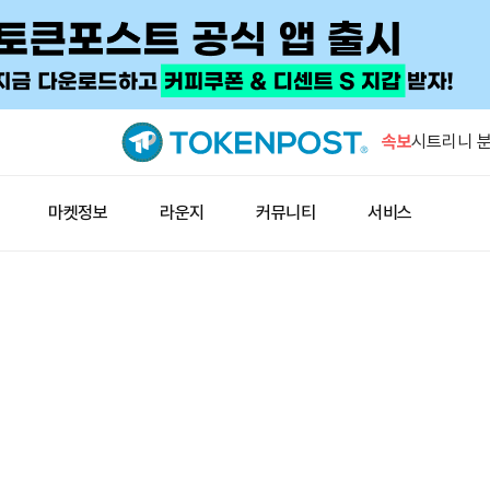
서클, 코인
분기 배당은
속보
시트리니 분
신 매수 가
GSR “DA
마켓정보
라운지
커뮤니티
서비스
집중…헤지 
고래 한 곳,
쪼개 담았
고래, 하이
ETH 롱 
서클, 코인
분기 배당은
시트리니 분
신 매수 가