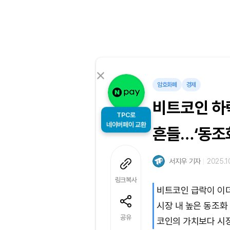
암호화폐
경제
비트코인 하
TPC로
네이버페이 교환
흔들…‘동조화
서지우 기자
2025.1
링크복사
비트코인 급락이 이더
시장 내 높은 동조화
공유
코인의 가치보다 시