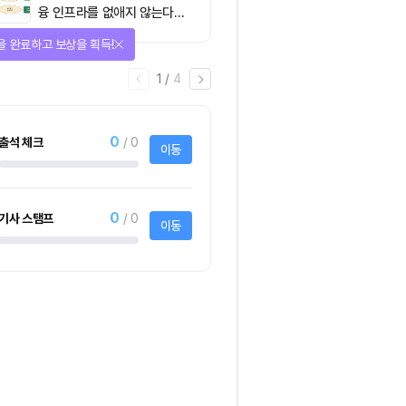
융 인프라를 없애지 않는다…
‘하이브리드 FMI’로 재편할
을 완료하고 보상을 획득!
뿐”
1
/
4
0
출석 체크
/ 0
이동
0
기사 스탬프
/ 0
이동