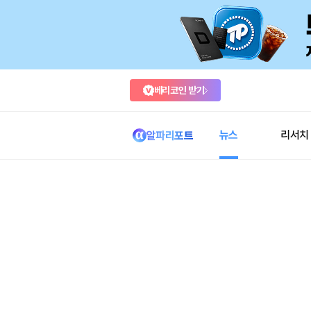
베리코인 받기
뉴스
리서치
알파리포트