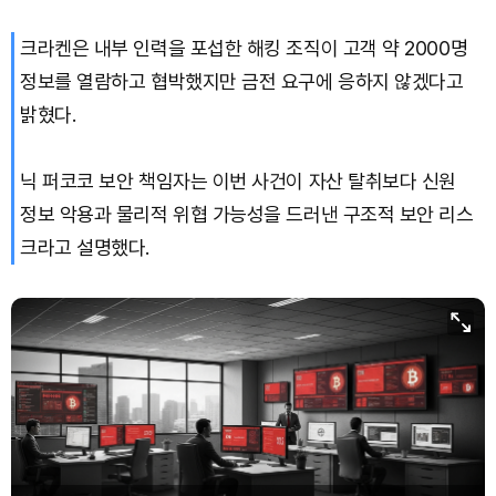
Solana (SOL)
₩
108,211
(+0.33%)
크라켄은 내부 인력을 포섭한 해킹 조직이 고객 약 2000명
정보를 열람하고 협박했지만 금전 요구에 응하지 않겠다고
TRON (TRX)
₩
464.4
(+0.38%)
밝혔다.
Hyperliquid (HYPE)
₩
76,944
(-0.14%)
닉 퍼코코 보안 책임자는 이번 사건이 자산 탈취보다 신원
Dogecoin (DOGE)
₩
99.19
(-0.86%)
정보 악용과 물리적 위협 가능성을 드러낸 구조적 보안 리스
크라고 설명했다.
Bitcoin (BTC)
₩
91,771,439
(+0.21%)