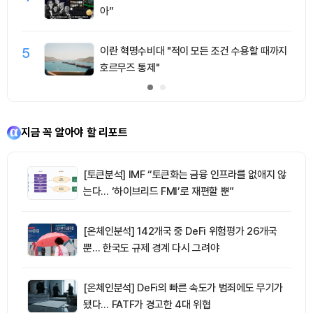
아”
5
이란 혁명수비대 "적이 모든 조건 수용할 때까지
호르무즈 통제"
지금 꼭 알아야 할 리포트
[토큰분석] IMF “토큰화는 금융 인프라를 없애지 않
는다… ‘하이브리드 FMI’로 재편할 뿐”
[온체인분석] 142개국 중 DeFi 위험평가 26개국
뿐… 한국도 규제 경계 다시 그려야
[온체인분석] DeFi의 빠른 속도가 범죄에도 무기가
됐다… FATF가 경고한 4대 위협