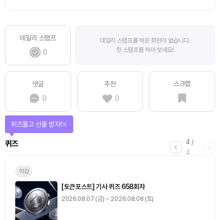
데일리 스탬프
데일리 스탬프를 찍은 회원이 없습니다.
첫 스탬프를 찍어 보세요!
0
스크랩
댓글
추천
0
0
매일 미션을 완료하고 보상을 획득!
1
/
4
미션
0
출석 체크
/ 0
이동
0
기사 스탬프
/ 0