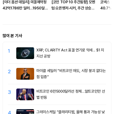
[이더 옵션 데일리] 미결제약정
[코인 TOP 10 주간동향] 모멘
코넥스 토
42억1786만 달러…1950달러
텀·오픈렛저·시커, 주간 상승률
40.7%
콜옵션 거래량 선두
상위…매수 체결강도는
CC·BCH·JUP 500% ‘쏠림’
많이 본 기사
1
XRP, CLARITY Act 표결 연기로 약세... $1 지
지선 공방
2
마이클 세일러 “비트코인 매도, 시장 붕괴 없다는
점 입증”
3
비트코인 6만5000달러선 정체…알트코인만 선
별 반등
4
그레이스케일 “클래리티법, 올해 통과 가능성 낮