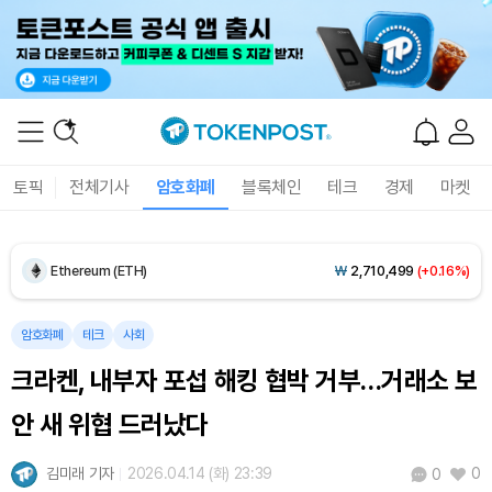
Dogecoin (DOGE)
₩
99.19
(-0.86%)
토픽
전체기사
암호화폐
블록체인
테크
경제
마켓
Bitcoin (BTC)
₩
91,771,439
(+0.21%)
Ethereum (ETH)
₩
2,710,499
(+0.16%)
Tether USDt (USDT)
₩
1,407
(-0.01%)
암호화폐
테크
사회
BNB (BNB)
₩
856,241
(+0.59%)
크라켄, 내부자 포섭 해킹 협박 거부…거래소 보
안 새 위협 드러났다
USDC (USDC)
₩
1,408
(0.00%)
김미래 기자
2026.04.14 (화) 23:39
0
0
XRP (XRP)
₩
1,466
(-0.24%)