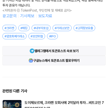
본 기사는 시장 데이터 및 차트 분석을 바탕으로 작성되었으며, 특정 종목에 대한
투자 권유가 아닙니다.
<저작권자 ⓒ TokenPost, 무단전재 및 재배포 금지>
광고문의
기사제보
보도자료
#크라켄
#해킹
#내부자포섭
#거래소보안
#고객정보유출
#암호화폐거래소
#보안위협
#IPO
텔레그램에서 토큰포스트 속보 보기
구글뉴스에서 토큰포스트 팔로우하기
관련된 다른 기사
도이체보르제, 크라켄 모회사에 2억달러 투자…비트코인 7