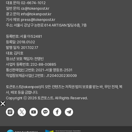
대표 문의: 02-6674-1012
일반 문의:
cs@tokenpost.kr
광고 문의:
info@tokenpost.kr
기사 제보:
press@tokenpost.kr
주소: 서울시 강남구 논현로 614 ARTISAN 빌딩 6층, 7층
등록번호: 서울 아 52481
등록일: 2018.01.02
발행 일자: 2017.02.17
대표: 김지호
청소년 보호 책임자: 전영빈
사업자 등록번호: 232-88-00885
통신판매업신고번호: 2021-서울 영등포-2531
직업정보제공사업신고번호 : J1204020230009
토큰포스트(tokenpost)의 모든 컨텐츠는 저작권 법의 보호를 받는 바, 무단 전재, 복
사, 배포 등을 금합니다.
Copyright ⓒ 2026 토큰포스트. All Rights Reserved.