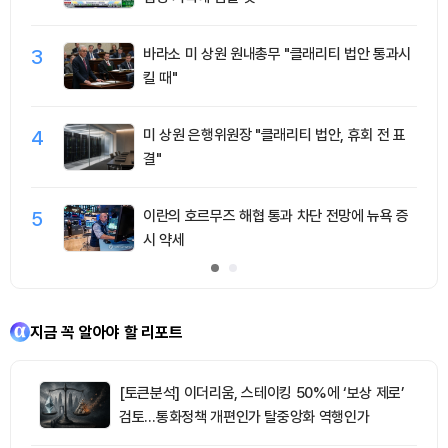
3
바라소 미 상원 원내총무 "클래리티 법안 통과시
킬 때"
4
미 상원 은행위원장 "클래리티 법안, 휴회 전 표
결"
5
이란의 호르무즈 해협 통과 차단 전망에 뉴욕 증
시 약세
지금 꼭 알아야 할 리포트
[토큰분석] 이더리움, 스테이킹 50%에 ‘보상 제로’
검토…통화정책 개편인가 탈중앙화 역행인가