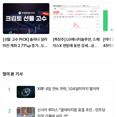
[선물 고수 PICK] 솔라나 달러
[특징주] LG에너지솔루션, 스페
[이더 옵
마진 계좌 2.71%p 증가...도지
이스X 반등에 동반 강세…공급
45억91
코인 달러마진 포지션 2.49%p
망 기대 재부각
러 풋옵션
감소
많이 본 기사
1
XRP 4일 연속 하락, 1.04달러까지 떨어져
2
신시아 루미스 "클래리티법 표결 추진…민주당
입장 기록에 남길 것"