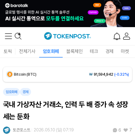
Solana (SOL)
₩
103,448
(-1.18%)
TRON (TRX)
₩
467.0
(-0.03%)
Hyperliquid (HYPE)
₩
79,287
(-0.98%)
토픽
전체기사
암호화폐
블록체인
테크
경제
마켓
Dogecoin (DOGE)
₩
98.72
(-0.43%)
Bitcoin (BTC)
₩
91,594,942
(-0.32%)
암호화폐
경제
국내 가상자산 거래소, 인력 두 배 증가 속 성장
세는 둔화
토큰포스트
2026.05.10 (일) 07:19
7
6