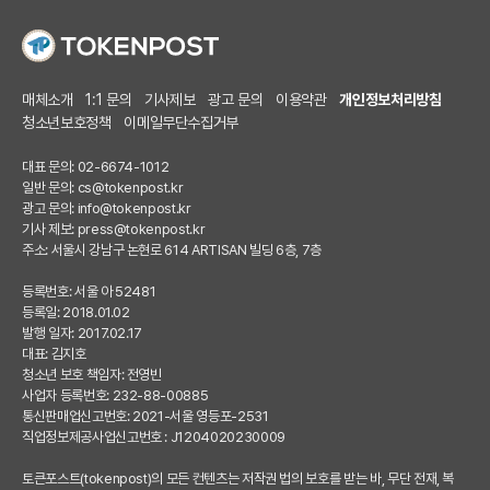
매체소개
1:1 문의
기사제보
광고 문의
이용약관
개인정보처리방침
청소년보호정책
이메일무단수집거부
대표 문의: 02-6674-1012
일반 문의:
cs@tokenpost.kr
광고 문의:
info@tokenpost.kr
기사 제보:
press@tokenpost.kr
주소: 서울시 강남구 논현로 614 ARTISAN 빌딩 6층, 7층
등록번호: 서울 아 52481
등록일: 2018.01.02
발행 일자: 2017.02.17
대표: 김지호
청소년 보호 책임자: 전영빈
사업자 등록번호: 232-88-00885
통신판매업신고번호: 2021-서울 영등포-2531
직업정보제공사업신고번호 : J1204020230009
토큰포스트(tokenpost)의 모든 컨텐츠는 저작권 법의 보호를 받는 바, 무단 전재, 복