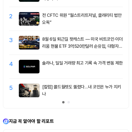
2
전 CFTC 위원 “월스트리트저널, 클래리티 법안
오독”
3
8월 6일 퇴근길 팟캐스트 — 미국 비트코인·이더
리움 현물 ETF 3억520만달러 순유입, 대형자산
쏠림 강화
4
솔라나, 일일 거래량 최고 기록 속 가격 변동 제한
5
[칼럼] 콜드월렛도 뚫렸다…내 코인은 누가 지키
나
지금 꼭 알아야 할 리포트