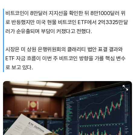
비트코인이 8만달러 지지선을 확인한 뒤 8만1000달러 위
Bitcoin (BTC)
₩
91,548,396
(-0.58%)
로 반등했지만 미국 현물 비트코인 ETF에서 2억3325만달
러가 순유출되며 부담이 커졌다고 전했다.
시장은 미 상원 은행위원회의 클래리티 법안 표결 결과와
ETF 자금 흐름이 이번 주 비트코인 방향을 가를 핵심 변수
로 보고 있다.