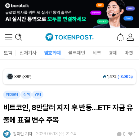
Ethereum (ETH)
₩
2,707,726
(-0.61%)
Tether USDt (USDT)
₩
1,421
(-0.01%)
BNB (BNB)
₩
840,308
(-1.47%)
토픽
전체기사
암호화폐
블록체인
테크
경제
마켓
USDC (USDC)
₩
1,422
(-0.01%)
XRP (XRP)
₩
1,472
(-3.09%)
Solana (SOL)
₩
103,460
(-2.29%)
암호화폐
정책
경제
비트코인, 8만달러 지지 후 반등…ETF 자금 유
TRON (TRX)
₩
465.0
(-0.25%)
출에 표결 변수 주목
Hyperliquid (HYPE)
₩
79,690
(-2.09%)
강이안 기자
2026.05.13 (수) 21:24
1
0
Dogecoin (DOGE)
₩
97.63
(-2.15%)