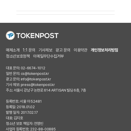
매체소개
1:1 문의
기사제보
광고 문의
이용약관
개인정보처리방침
청소년보호정책
이메일무단수집거부
대표 문의: 02-6674-1012
일반 문의:
cs@tokenpost.kr
광고 문의:
info@tokenpost.kr
기사 제보:
press@tokenpost.kr
주소: 서울시 강남구 논현로 614 ARTISAN 빌딩 6층, 7층
등록번호: 서울 아 52481
등록일: 2018.01.02
발행 일자: 2017.02.17
대표: 김지호
청소년 보호 책임자: 전영빈
사업자 등록번호: 232-88-00885