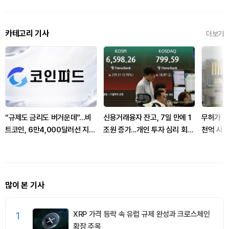
카테고리 기사
더보기
“규제도 금리도 버거운데”…비
신용거래융자 잔고, 7일 만에 1
무허가 보
트코인, 6만4,000달러선 지켰
조원 증가...개인 투자 심리 회복
천억 사
다…코인피드, 고래 매수 주목
조짐
나
많이 본 기사
1
XRP 가격 등락 속 유럽 규제 완성과 크로스체인
확장 주목