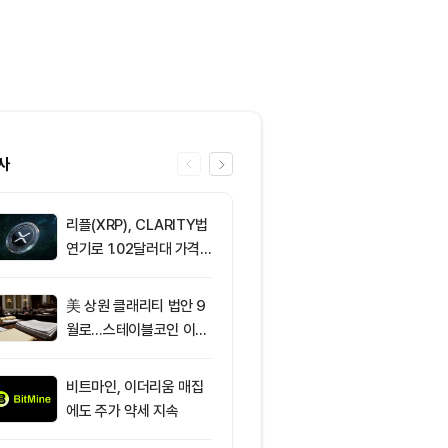
사
리플(XRP), CLARITY법
6
솔라나, 무기한
연기로 1.02달러대 가격
제약정 5억 달
방어 중
며 네트워크 
효과 본격화
美 상원 클래리티 법안 9
7
IREN, AI 인
월로…스테이블코인 이자
격화로 주가 8
가 최대 쟁점
비트마인, 이더리움 매집
8
비트코인 바닥론
에도 주가 약세 지속
나…주요 분석
신호 주목