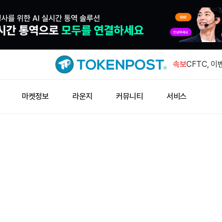
이란 혁명수
호르무즈 해
속보
CFTC, 이
해 소지 경
스탠다드차타
마켓정보
라운지
커뮤니티
서비스
러 도달 전
프랙탈 FB
9일께 예상
신규 주소,
어치 사들
이란 혁명수
호르무즈 해
CFTC, 이
해 소지 경