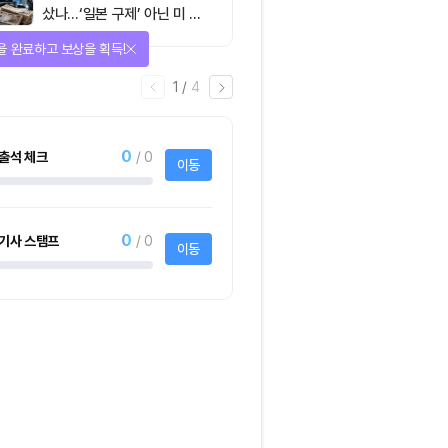
샀나…‘일본 구제’ 아닌 미 국
채·아시아 통화 방어전
을 완료하고 보상을 획득!
1
/
4
0
출석 체크
/ 0
이동
0
기사 스탬프
/ 0
이동