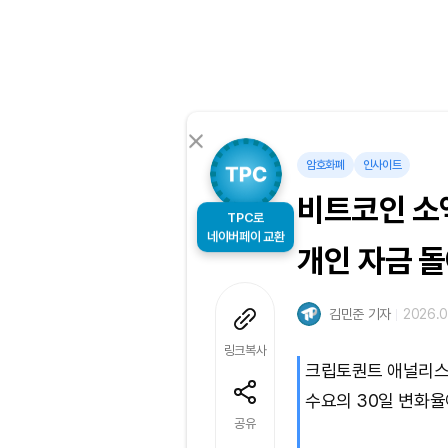
암호화폐
인사이트
비트코인 소액
TPC로
개인 자금 
네이버페이 교환
김민준 기자
2026.0
링크복사
크립토퀀트 애널리스
수요의 30일 변화율
공유