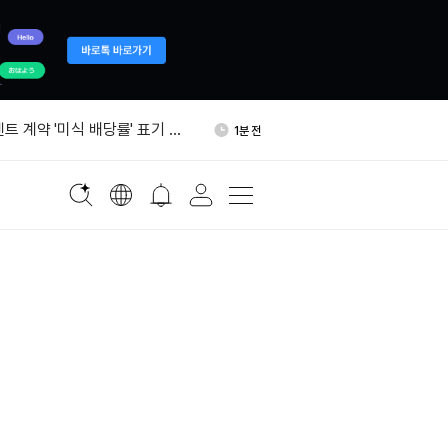
비대, 미국이 조건 충족해야
33분 전
협 연다
벤트 계약 '미식 배당률' 표기 오
1분 전
고했다
드 “비트코인, 올해 10만 달
8분 전
망”
 410만개 소각…첫 반감기 9월
19분 전
 이더리움 2000개 381만달러
26분 전
였다
비대, 미국이 조건 충족해야
33분 전
협 연다
벤트 계약 '미식 배당률' 표기 오
1분 전
고했다