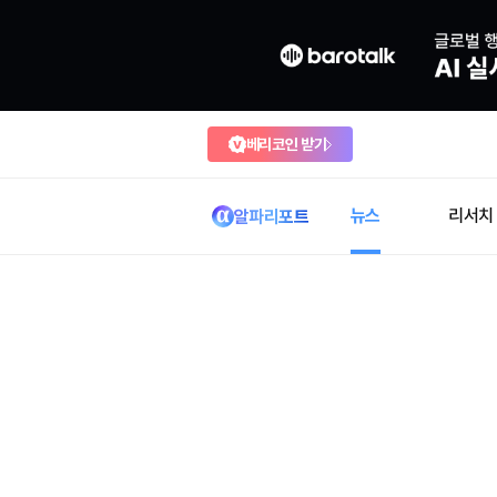
베리코인 받기
뉴스
리서치
알파리포트