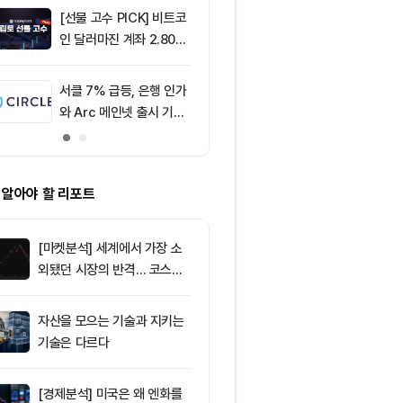
[선물 고수 PICK] 비트코
9
[오후 시세브리
인 달러마진 계좌 2.80%
폐 시장 혼조세
p 감소...코인마진 포지션
인 64,883달
2.05%p 축소
움 1,912달러
서클 7% 급등, 은행 인가
10
[DEX 리포트]
와 Arc 메인넷 출시 기대
량 113억1000
에 투자자 집중
등 1위는 '맨서'
 알아야 할 리포트
[마켓분석] 세계에서 가장 소
외됐던 시장의 반격… 코스피
대규모 숏스퀴즈
자산을 모으는 기술과 지키는
기술은 다르다
[경제분석] 미국은 왜 엔화를