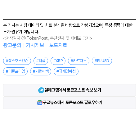
본 기사는 시장 데이터 및 차트 분석을 바탕으로 작성되었으며, 특정 종목에 대한
투자 권유가 아닙니다.
<저작권자 ⓒ TokenPost, 무단전재 및 재배포 금지>
광고문의
기사제보
보도자료
#찰스호스킨슨
#리플
#XRP
#카르다노
#RLUSD
#리플프라임
#기관채택
#규제명확성
텔레그램에서 토큰포스트 속보 보기
구글뉴스에서 토큰포스트 팔로우하기