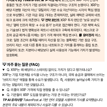
충돌은 ‘토큰 가치가 기업 성과와 직결되는가’라는 구조적 논쟁이다. XRP는
배당·지분형 자산이 아닌 ‘유틸리티 기반 수요 자산’이라는 시각이 핵심 쟁점
으로 부상했다. 기관 자금 유입 기대는 존재하지만, 실제 채택은 규제와 네트
워크 효과에 크게 의존한다.
💡 전략 포인트
XRP 투자 판단은 ‘보유 보상’이
아닌 ‘결제 인프라 확장 → 수요 증가’ 논리로 접근해야 한다. 기관 채택 속도
는 기술보다 법적 명확성과 파트너 네트워크 구축에 좌우된다. 에스크로 구
조와 공급 메커니즘 이해는 장기 가격 해석의 핵심 변수다.
📘 용어정리
에스
크로: 일정 조건이 충족될 때까지 자산을 잠그는 블록체인 기반 잠금 구조.
브리지 자산: 서로 다른 통화 또는 네트워크 간 가치를 중개하는 중립 토큰.
유틸리티 토큰: 지분이나 배당보다 실제 사용성과 기능에서 가치가 발생하는
암호화폐.
💡 자주 묻는 질문 (FAQ)
Q.
XRP는 왜 배당이나 스테이킹 없이도 가치가 있다고 평가되나요?
XRP는 기업 지분처럼 수익을 나누는 구조가 아니라, 국제 송금과 결제에서 쓰이는
‘브리지 자산’ 역할을 통해 수요가 발생합니다. 즉, 사용량이 늘어날수록 가치가 올
라가는 유틸리티 기반 모델입니다.
Q.
리플이 XRP 가격에 직접 영향을 줄 수 있나요?
Q.
기관들이 XRP 도입을 망설이는 가장 큰 이유는 무엇인가요?
TP AI 유의사항
TokenPost.ai 기반 언어 모델을 사용하여 기사를 요약했습니다.
본문의 주요 내용이 제외되거나 사실과 다를 수 있습니다.