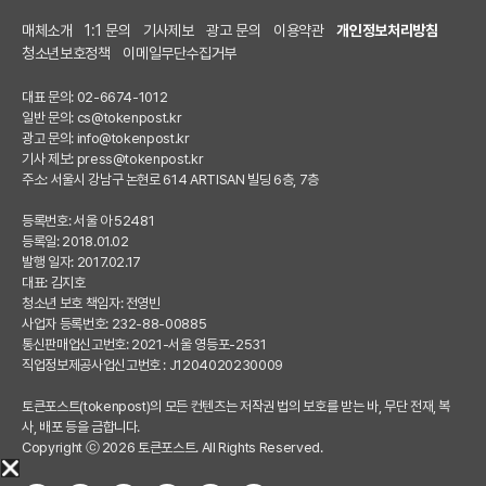
매체소개
1:1 문의
기사제보
광고 문의
이용약관
개인정보처리방침
청소년보호정책
이메일무단수집거부
대표 문의: 02-6674-1012
일반 문의:
cs@tokenpost.kr
광고 문의:
info@tokenpost.kr
기사 제보:
press@tokenpost.kr
주소: 서울시 강남구 논현로 614 ARTISAN 빌딩 6층, 7층
등록번호: 서울 아 52481
등록일: 2018.01.02
발행 일자: 2017.02.17
대표: 김지호
청소년 보호 책임자: 전영빈
사업자 등록번호: 232-88-00885
통신판매업신고번호: 2021-서울 영등포-2531
직업정보제공사업신고번호 : J1204020230009
토큰포스트(tokenpost)의 모든 컨텐츠는 저작권 법의 보호를 받는 바, 무단 전재, 복
사, 배포 등을 금합니다.
Copyright ⓒ 2026 토큰포스트. All Rights Reserved.