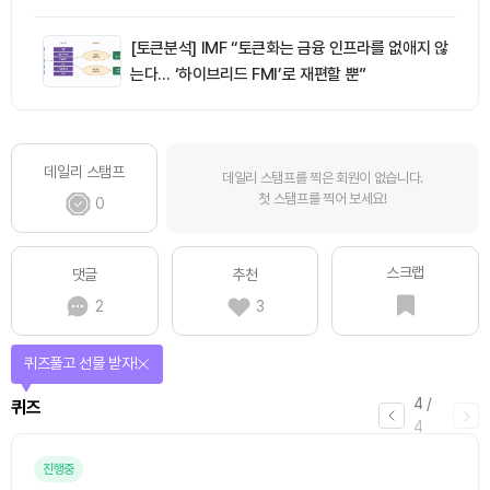
[토큰분석] IMF “토큰화는 금융 인프라를 없애지 않
는다… ‘하이브리드 FMI’로 재편할 뿐”
데일리 스탬프
데일리 스탬프를 찍은 회원이 없습니다.
첫 스탬프를 찍어 보세요!
0
스크랩
댓글
추천
2
3
퀴즈풀고 선물 받자!
4
/
퀴즈
4
진행중