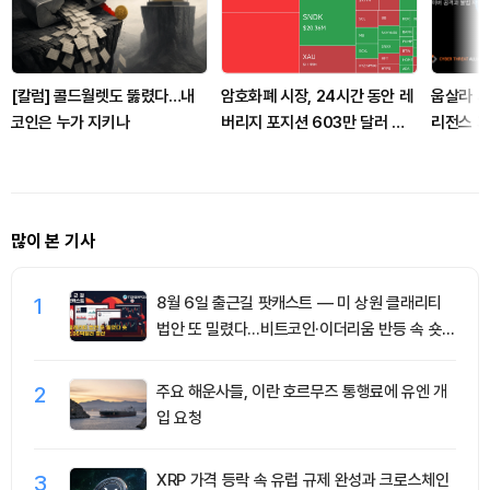
[칼럼] 콜드월렛도 뚫렸다…내
암호화폐 시장, 24시간 동안 레
웁살라 시
코인은 누가 지키나
버리지 포지션 603만 달러 청
리전스 
산
연합 CT
많이 본 기사
1
8월 6일 출근길 팟캐스트 — 미 상원 클래리티
법안 또 밀렸다…비트코인·이더리움 반등 속 숏
청산 2.35억달러
2
주요 해운사들, 이란 호르무즈 통행료에 유엔 개
입 요청
3
XRP 가격 등락 속 유럽 규제 완성과 크로스체인