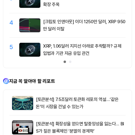
확장 주목
4
[크립토 인앤아웃] 이더 1250만 달러, XRP 950
만 달러 이탈
5
XRP, 1.06달러 지지선 아래로 추락할까? 규제
입법과 기관 자금 유입 관건
지금 꼭 알아야 할 리포트
[토큰분석] 7.5조달러 토큰화 레포의 역설…‘같은
돈’이 시장을 건널 수 있는가
[토큰분석] 확장성을 얻으면 탈중앙성을 잃는다… BI
S가 짚은 블록체인 ‘분열의 경제학’