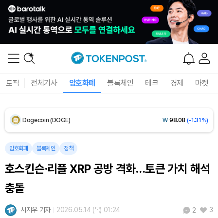
XRP (XRP)
₩
1,488
(-1.56%)
Solana (SOL)
₩
104,133
(-0.92%)
TRON (TRX)
₩
465.0
(-0.42%)
토픽
전체기사
암호화폐
블록체인
테크
경제
마켓
Hyperliquid (HYPE)
₩
78,636
(-3.14%)
Dogecoin (DOGE)
₩
98.08
(-1.31%)
Bitcoin (BTC)
₩
91,599,735
(+0.31%)
암호화폐
블록체인
정책
호스킨슨·리플 XRP 공방 격화…토큰 가치 해석
충돌
서지우 기자
2026.05.14 (목) 01:24
3
2