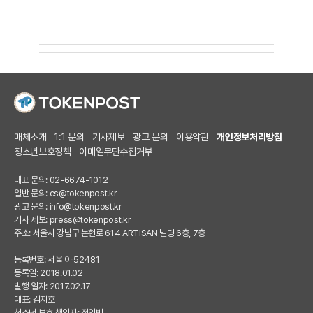
매체소개
1:1 문의
기사제보
광고 문의
이용약관
개인정보처리방침
청소년보호정책
이메일무단수집거부
대표 문의: 02-6674-1012
일반 문의:
cs@tokenpost.kr
광고 문의:
info@tokenpost.kr
기사 제보:
press@tokenpost.kr
주소: 서울시 강남구 논현로 614 ARTISAN 빌딩 6층, 7층
등록번호: 서울 아 52481
등록일: 2018.01.02
발행 일자: 2017.02.17
대표: 김지호
청소년 보호 책임자: 전영빈