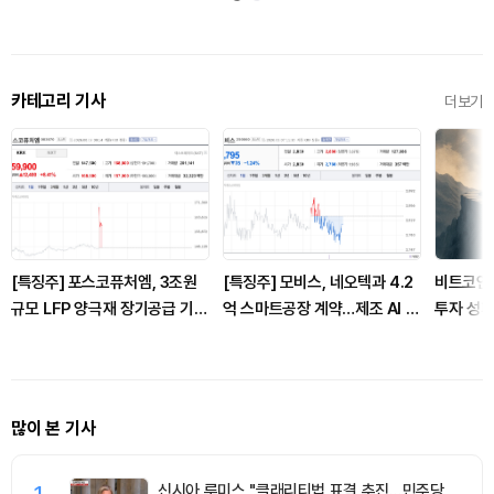
카테고리 기사
더보기
[특징주] 포스코퓨처엠, 3조원
[특징주] 모비스, 네오텍과 4.2
비트코인
규모 LFP 양극재 장기공급 기대
억 스마트공장 계약…제조 AI 수
투자 성패
에 강세
주 확대 부각
많이 본 기사
신시아 루미스 "클래리티법 표결 추진…민주당