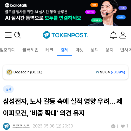
Solana (SOL)
₩
103,940
(-1.43%)
TRON (TRX)
₩
465.4
(-0.12%)
Hyperliquid (HYPE)
₩
79,302
(-0.62%)
암호화폐
블록체인
테크
경제
마켓
정책
정치
인사
Dogecoin (DOGE)
₩
98.64
(-0.89%)
Bitcoin (BTC)
₩
91,694,058
(-0.77%)
경제
삼성전자, 노사 갈등 속에 실적 영향 우려… 제
이피모건, '비중 확대' 의견 유지
토큰포스트
2026.05.08 (금) 20:30
1
1