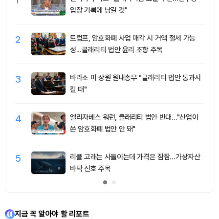
1
입장 기록에 남길 것"
2
트럼프, 암호화폐 사업 매각 시 거액 절세 가능
성...클래리티 법안 윤리 조항 주목
3
바라소 미 상원 원내총무 "클래리티 법안 통과시
킬 때"
4
엘리자베스 워런, 클래리티 법안 반대…"산업이
쓴 암호화폐 법안 안 돼"
5
리플 고래는 사들이는데 가격은 잠잠…가상자산
바닥 신호 주목
지금 꼭 알아야 할 리포트