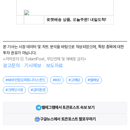
본 기사는 시장 데이터 및 차트 분석을 바탕으로 작성되었으며, 특정 종목에 대한
투자 권유가 아닙니다.
<저작권자 ⓒ TokenPost, 무단전재 및 재배포 금지>
광고문의
기사제보
보도자료
#KKR인컴오퍼튜니티스펀드
#KIO
#고배당
#월배당
#크레딧시장
#금리환경
텔레그램에서 토큰포스트 속보 보기
구글뉴스에서 토큰포스트 팔로우하기