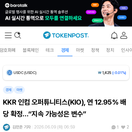
Ethereum (ETH)
₩
2,708,447
(-0.42%)
Tether USDt (USDT)
₩
1,424
(0.00%)
BNB (BNB)
₩
843,568
(-0.51%)
암호화폐
블록체인
테크
경제
마켓
정책
정치
인사
USDC (USDC)
₩
1,425
(-0.01%)
XRP (XRP)
₩
1,472
(-2.70%)
Solana (SOL)
₩
103,467
(-1.93%)
경제
마켓
KKR 인컴 오퍼튜니티스(KIO), 연 12.95% 배
TRON (TRX)
₩
466.0
(-0.10%)
당 확정…“지속 가능성은 변수”
Hyperliquid (HYPE)
₩
79,683
(-2.06%)
김민준 기자
2026.06.09 (화) 06:59
2
1
Dogecoin (DOGE)
₩
98.36
(-1.36%)