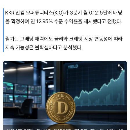
KKR 인컴 오퍼튜니티스(KIO)가 3분기 월 0.1215달러 배당
Bitcoin (BTC)
₩
91,552,633
(-0.45%)
을 확정하며 연 12.95% 수준 수익률을 제시했다고 전했다.
월가는 고배당 매력에도 금리와 크레딧 시장 변동성에 따라
지속 가능성은 불확실하다고 분석했다.