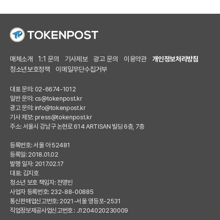
매체소개
1:1 문의
기사제보
광고 문의
이용약관
개인정보처리방침
청소년보호정책
이메일무단수집거부
대표 문의: 02-6674-1012
일반 문의:
cs@tokenpost.kr
광고 문의:
info@tokenpost.kr
기사 제보:
press@tokenpost.kr
주소: 서울시 강남구 논현로 614 ARTISAN 빌딩 6층, 7층
등록번호: 서울 아 52481
등록일: 2018.01.02
발행 일자: 2017.02.17
대표: 김지호
청소년 보호 책임자: 전영빈
사업자 등록번호: 232-88-00885
통신판매업신고번호: 2021-서울 영등포-2531
직업정보제공사업신고번호 : J1204020230009