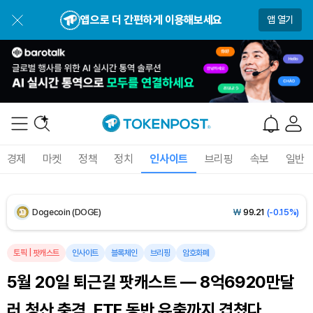
BNB (BNB)
₩
846,143
(-0.66%)
앱으로 더 간편하게 이용해보세요
앱 열기
USDC (USDC)
₩
1,422
(+0.02%)
XRP (XRP)
₩
1,488
(-1.91%)
Solana (SOL)
₩
104,917
(+0.02%)
TRON (TRX)
₩
464.7
(+0.04%)
경제
마켓
정책
정치
인사이트
브리핑
속보
일반
Hyperliquid (HYPE)
₩
80,452
(+0.65%)
Dogecoin (DOGE)
₩
99.21
(-0.15%)
Bitcoin (BTC)
₩
91,959,311
(+0.79%)
토픽
|
팟캐스트
인사이트
블록체인
브리핑
암호화폐
5월 20일 퇴근길 팟캐스트 — 8억6920만달
러 청산 충격, ETF 동반 유출까지 겹쳤다