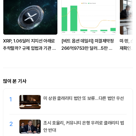
XRP, 1.06달러 지지선 아래로
[비트 옵션 데일리] 미결제약정
미·영, 
추락할까? 규제 입법과 기관 자
266억9753만 달러…5만 달
재확인…G
금 유입 관건
러 풋옵션 거래량 선두
협력 강
많이 본 기사
1
미 상원 클래리티 법안 또 보류…다른 법안 우선
2
조시 호울리, 커뮤니티 은행 우려로 클래리티 법
안 반대