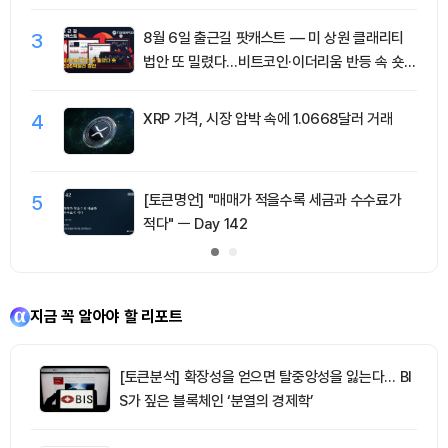
3
8월 6일 출근길 팟캐스트 — 미 상원 클래리티
법안 또 밀렸다…비트코인·이더리움 반등 속 숏
청산 2.35억달러
4
XRP 가격, 시장 압박 속에 1.0668달러 거래
5
[토큰명언] "매매가 적을수록 세금과 수수료가
적다" ㅡ Day 142
지금 꼭 알아야 할 리포트
[토큰분석] 확장성을 얻으면 탈중앙성을 잃는다… BI
S가 짚은 블록체인 ‘분열의 경제학’