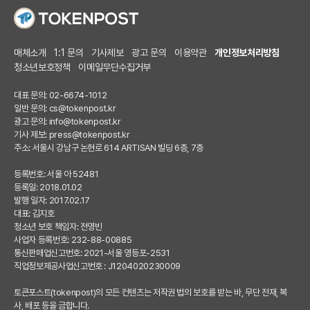
매체소개
1:1 문의
기사제보
광고 문의
이용약관
개인정보처리방침
청소년보호정책
이메일무단수집거부
대표 문의: 02-6674-1012
일반 문의:
cs@tokenpost.kr
광고 문의:
info@tokenpost.kr
기사 제보:
press@tokenpost.kr
주소: 서울시 강남구 논현로 614 ARTISAN 빌딩 6층, 7층
등록번호: 서울 아 52481
등록일: 2018.01.02
발행 일자: 2017.02.17
대표: 김지호
청소년 보호 책임자: 전영빈
사업자 등록번호: 232-88-00885
통신판매업신고번호: 2021-서울 영등포-2531
직업정보제공사업신고번호 : J1204020230009
토큰포스트(tokenpost)의 모든 컨텐츠는 저작권 법의 보호를 받는 바, 무단 전재, 복
사, 배포 등을 금합니다.