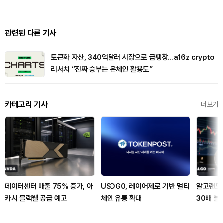
관련된 다른 기사
토큰화 자산, 340억달러 시장으로 급팽창…a16z crypto
리서치 “진짜 승부는 온체인 활용도”
카테고리 기사
더보기
데이터센터 매출 75% 증가, 아
USDG0, 레이어제로 기반 멀티
알고랜드 
카시 블랙웰 공급 예고
체인 유통 확대
30배 늘