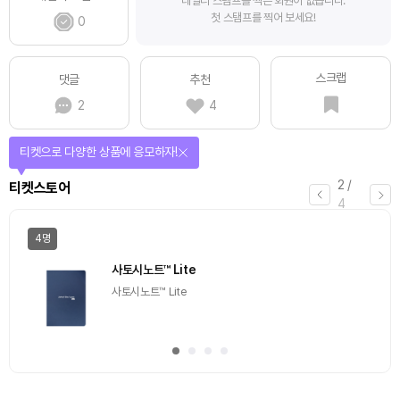
데일리 스탬프를 찍은 회원이 없습니다.
첫 스탬프를 찍어 보세요!
0
스크랩
댓글
추천
2
4
선물이 쏟아지는 에어드랍 이벤트!
3
/
에어드랍
4
일반
마감
[Episode 12] IXO™2024 참여하고, 2억원 상당 에어
드랍 받자!
추첨을 통해 100명에게 커피 기프티콘 에어드랍