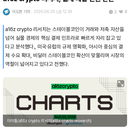
Hyperliquid (HYPE)
₩
81,206
(+3.81%)
이도현 기자
2026.06.26 (금) 12:39
4
2
Dogecoin (DOGE)
₩
99.52
(+0.07%)
a16z crypto 리서치는 스테이블코인이 거래와 저축 자산을
Bitcoin (BTC)
₩
91,799,547
(+0.89%)
넘어 실물 경제의 핵심 결제 인프라로 빠르게 자리 잡고 있
다고 분석했다., 미국·유럽의 규제 명확화, 아시아 중심의 결
제 수요 확대, 비달러 스테이블코인 확산이 맞물리며 시장의
역할이 넓어지고 있다고 전했다.
타이틀/a16z crypto 리서치(a16z crypto research)