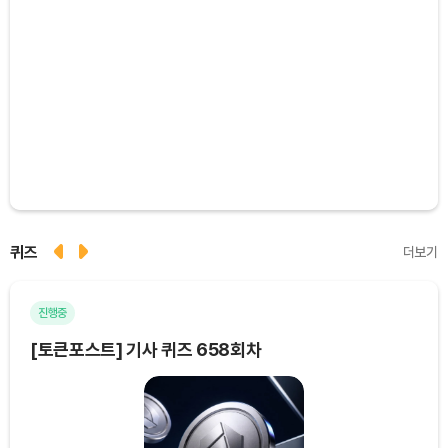
퀴즈
더보기
진행중
마
[토큰포스트] 기사 퀴즈 658회차
[토