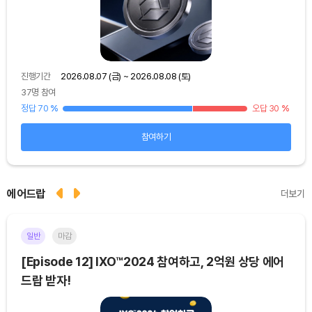
진행기간
2026.08.07 (금) ~ 2026.08.08 (토)
진행
37명 참여
48
25
%
정답 70
%
오답 30
%
정답
참여하기
에어드랍
더보기
일반
마감
이더
[Episode 12] IXO™2024 참여하고, 2억원 상당 에어
[E
드랍 받자!