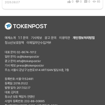
0
0
0
65
2026.08.07
매체소개
1:1 문의
기사제보
광고 문의
이용약관
개인정보처리방침
청소년보호정책
이메일무단수집거부
대표 문의: 02-6674-1012
일반 문의:
cs@tokenpost.kr
광고 문의:
info@tokenpost.kr
기사 제보:
press@tokenpost.kr
주소: 서울시 강남구 논현로 614 ARTISAN 빌딩 6층, 7층
등록번호: 서울 아 52481
등록일: 2018.01.02
발행 일자: 2017.02.17
대표: 김지호
청소년 보호 책임자: 전영빈
사업자 등록번호: 232-88-00885