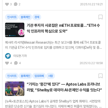
3
2
2025.10.22 19:21
인사이트
블록체인
경제
기관 투자자 사로잡은 mETH 프로토콜…“ETH 수
익 인프라의 핵심으로 도약”
메사리 리서치(Messari Research)는 최근 보고서를 통해 mETH 프로토콜
이 기관급 ETH 수익 인프라로 입지를 강화하고 있으며, 디파이(DeFi) 및 중앙
화 거래소(CEX)를 아우르는 전략적 확장으로 ETH 리스테이킹 시장에서 중대
이도현 기자
한 위치를...
4
4
2025.10.22 18:58
인사이트
블록체인
암호화폐
사람
“가치는 ‘중간’에 있다” — Aptos Labs 프라나브
라발, “Shelby로 데이터·AI·온체인 수익을 잇는다”
(뉴욕=토큰포스트) Aptos Labs가 공개한 Shelby가 업계 화제다. 시연장의
반응은 단순한 신기술 호기심이 아니었다. 이제야 빠진 퍼즐이 맞춰졌다는, 실