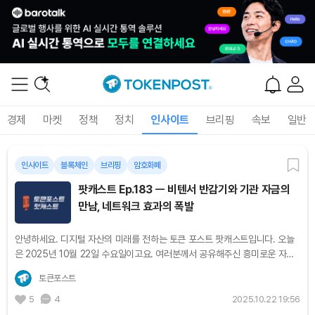
경제
마켓
정책
정치
인사이트
브리핑
속보
일반
인사이트
블록체인
브리핑
암호화폐
팟캐스트 Ep.183 ㅡ 비텐서 반감기와 기관 자금의
만남, 네트워크 효과의 폭발
안녕하세요. 디지털 자산의 미래를 전하는 토큰 포스트 팟캐스트입니다. 오늘
은 2025년 10월 22일 수요일이고요. 여러분께서 공유해주신 흥미로운 자료
가 있어서 가져왔습니다. 알레아 리서치의 비텐서 메모인데요. 이걸 좀 함께 깊
토큰포스트
이...
5
4
2025.10.22 19:56