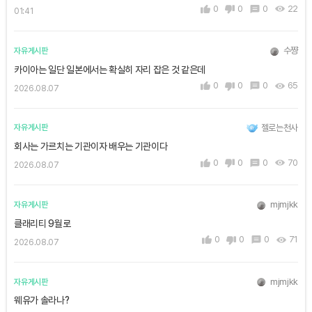
0
0
0
22
01:41
수쨩
자유게시판
카이아는 일단 일본에서는 확실히 자리 잡은 것 같은데
0
0
0
65
2026.08.07
젤로는천사
자유게시판
회사는 가르치는 기관이자 배우는 기관이다
0
0
0
70
2026.08.07
mjmjkk
자유게시판
클래리티 9월로
0
0
0
71
2026.08.07
mjmjkk
자유게시판
웨유가 솔라나?