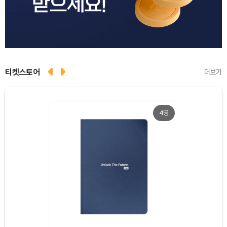
티켓스토어
더보기
Dogecoin (DOGE)
₩
99.62
(+1.12%)
4명
Bitcoin (BTC)
₩
92,497,975
(+0.42%)
Ethereum (ETH)
₩
2,727,441
(+0.09%)
Tether USDt (USDT)
₩
1,424
(+0.01%)
BNB (BNB)
₩
844,769
(+0.20%)
USDC (USDC)
₩
1,425
(-0.01%)