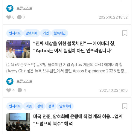
수요자의 안도감에 가까웠다. 인터뷰에 나선 프라나브 라발 인프라 총괄은
토큰포스트
Shelby를...
6
7
2025.10.22 18:32
인사이트
암호화폐
기업
블록체인
“진짜 세상을 위한 블록체인” — 에이버리 칭,
“Aptos는 이제 실험이 아닌 인프라입니다"
(뉴욕=토큰포스트) 글로벌 블록체인 기업 Aptos 재단의 CEO 에이버리 칭
(Avery Ching)은 뉴욕 브루클린에서 열린 Aptos Experience 2025 현장에
서 블록체인은 이제 가상 실험실이 아니라 현실 경제의 기반이 되고 있다고 말
토큰포스트
했다. 그는...
4
4
2025.10.22 18:16
인사이트
마켓
경제
정책
암호화폐
미국 연준, 암호화폐 은행에 직접 계좌 허용…업계
“트럼프의 복수” 해석