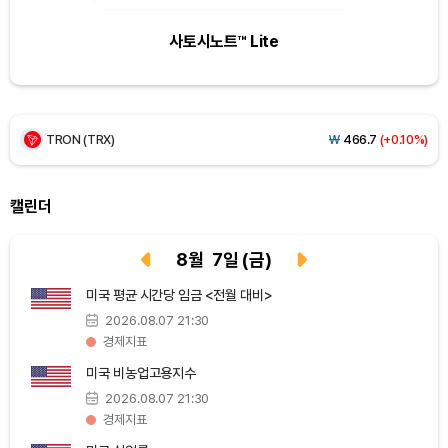
사토시노트™ Lite
XRP (XRP)
₩
1,461
(-1.77%)
Solana (SOL)
₩
105,199
(+0.78%)
TRON (TRX)
₩
466.7
(+0.10%)
Hyperliquid (HYPE)
₩
78,773
(-0.96%)
캘린더
Dogecoin (DOGE)
₩
99.62
(+1.12%)
8
월
7
일
(금)
Bitcoin (BTC)
₩
92,497,975
(+0.42%)
미국 평균 시간당 임금 <전월 대비>
2026.08.07 21:30
경제지표
미국 비농업고용지수
2026.08.07 21:30
경제지표