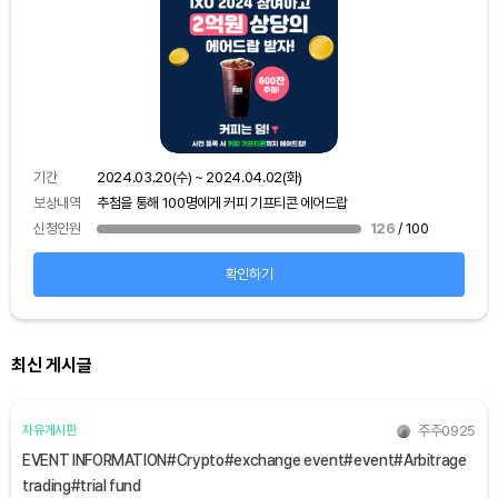
기간
보상
기간
2024.03.20(수) ~ 2024.04.02(화)
신청
보상내역
추첨을 통해 100명에게 커피 기프티콘 에어드랍
신청인원
126
/ 100
확인하기
최신 게시글
주주0925
자유게시판
EVENT INFORMATION#Crypto#exchange event#event#Arbitrage
trading#trial fund