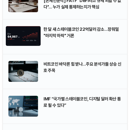
[온체인분석] FATF "DeFi라고 규제 피할 수 없
다"… 누가 실제 통제하는지가 핵심
한 달 새 스테이블코인 22억달러 감소…장줘얼
"마지막 하락" 거론
비트코인 바닥론 힘 받나…주요 분석가들 상승 신
호 주목
IMF “국가별 스테이블코인, 디지털 달러 확산 통
로 될 수 있다”