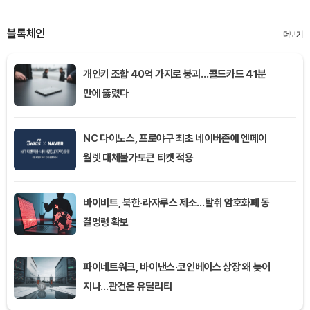
블록체인
더보기
개인키 조합 40억 가지로 붕괴…콜드카드 41분
만에 뚫렸다
NC 다이노스, 프로야구 최초 네이버존에 엔페이
월렛 대체불가토큰 티켓 적용
바이비트, 북한·라자루스 제소…탈취 암호화폐 동
결명령 확보
파이네트워크, 바이낸스·코인베이스 상장 왜 늦어
지나…관건은 유틸리티