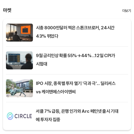
마켓
더보기
시총 8000만달러 찍은 스톤크브로커, 24시간
43% 뛰었다
9월 금리인상 확률 55%→44%…12일 CPI가
시험대
IPO 시장, 종목별 투자 열기 '극과 극'... 딜리셔스
vs 케이앤에스아이앤씨
서클 7% 급등, 은행 인가와 Arc 메인넷 출시 기대
에 투자자 집중