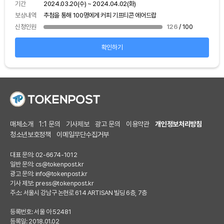
보상
기간
2024.03.20(수) ~ 2024.04.02(화)
신청
보상내역
추첨을 통해 100명에게 커피 기프티콘 에어드랍
신청인원
126
/ 100
확인하기
매체소개
1:1 문의
기사제보
광고 문의
이용약관
개인정보처리방침
청소년보호정책
이메일무단수집거부
대표 문의: 02-6674-1012
일반 문의:
cs@tokenpost.kr
광고 문의:
info@tokenpost.kr
기사 제보:
press@tokenpost.kr
주소: 서울시 강남구 논현로 614 ARTISAN 빌딩 6층, 7층
등록번호: 서울 아 52481
등록일: 2018.01.02