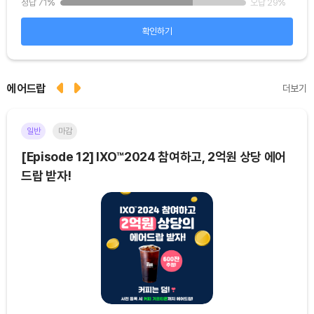
5
%
정답 71
%
오답 29
%
정답 
확인하기
에어드랍
더보기
일반
마감
이더
[Episode 12] IXO™2024 참여하고, 2억원 상당 에어
[E
드랍 받자!
기간