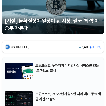
Ethereum (ETH)
₩
2,701,722
(-0.29%)
[사설] 불확실성이 일상이 된 시장, 결국 ‘체력’이
Tether USDt (USDT)
₩
1,407
(+0.01%)
승부 가른다
BNB (BNB)
₩
838,847
(+0.81%)
USDC (USDC)
₩
1,408
(-0.01%)
XRP (XRP)
₩
1,463
(+0.35%)
토큰포스트, 투자자와 디지털자산 서비스를 잇는
‘토큰앱스’ 출시
Solana (SOL)
₩
106,158
(+2.31%)
TRON (TRX)
₩
463.0
(+0.34%)
토큰포스트, 2027년 가상자산 과세 대비 '무료 세
Hyperliquid (HYPE)
₩
76,749
(-3.91%)
금 계산기' 출시