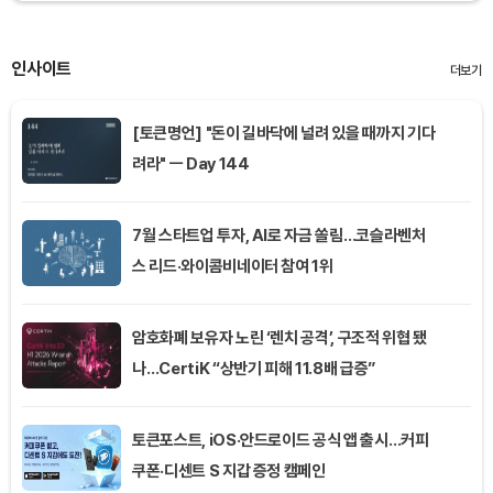
인사이트
더보기
[토큰명언] "돈이 길바닥에 널려 있을 때까지 기다
려라" ㅡ Day 144
7월 스타트업 투자, AI로 자금 쏠림…코슬라벤처
스 리드·와이콤비네이터 참여 1위
암호화폐 보유자 노린 ‘렌치 공격’, 구조적 위협 됐
나…CertiK “상반기 피해 11.8배 급증”
토큰포스트, iOS·안드로이드 공식 앱 출시…커피
쿠폰·디센트 S 지갑 증정 캠페인