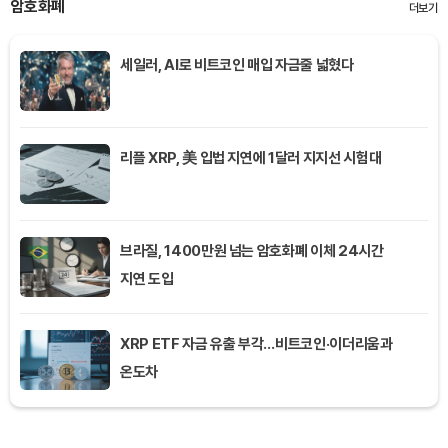
암호화폐
더보기
세일러, AI로 비트코인 매입 자금줄 넓혔다
리플 XRP, 美 입법 지연에 1달러 지지선 시험대
브라질, 1400만원 넘는 암호화폐 이체 24시간
지연 도입
XRP ETF 자금 유출 부각…비트코인·이더리움과
온도차