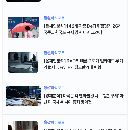
Dogecoin (DOGE)
₩
99.07
(+0.67%)
Bitcoin (BTC)
₩
91,487,146
(-0.47%)
알파리포트
[온체인분석] 142개국 중 DeFi 위험평가 26개
국뿐… 한국도 규제 경계 다시 그려야
알파리포트
[온체인분석] DeFi의 빠른 속도가 범죄에도 무기
가 됐다… FATF가 경고한 4대 위협
알파리포트
[경제분석] 미국은 왜 엔화를 샀나…‘일본 구제’ 아
닌 미 국채·아시아 통화 방어전
알파리포트