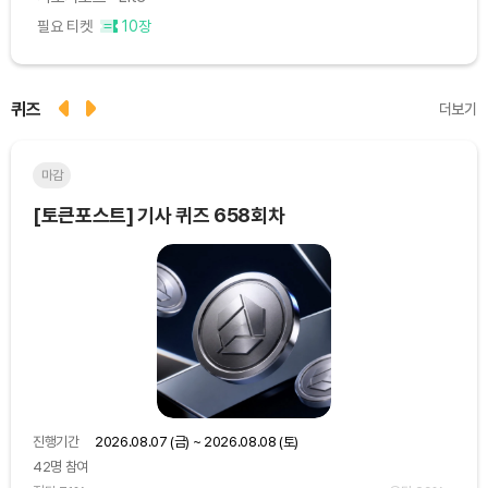
필요 티켓
10장
퀴즈
더보기
마감
마
[토큰포스트] 기사 퀴즈 658회차
[토
진행기간
2026.08.07 (금) ~ 2026.08.08 (토)
진행
42명 참여
48