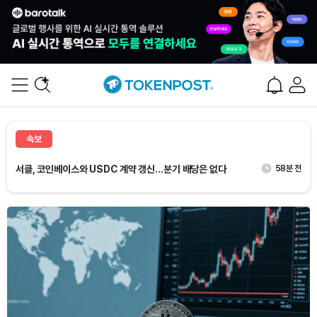
서클, 코인베이스와 USDC 계약 갱신…분기 배당은 없다
58분 전
시트리니 분석가 “단기 메모리 매도·광통신 매수 가능성”
11분 전
GSR “DAO 재무자산 70%, 자체 토큰에 집중…헤지 대응
27분 전
늦어”
고래 한 곳, ETH 2만5000개 롱 34시간 쪼개 담았다
51분 전
고래, 하이퍼리퀴드서 4650만달러 규모 ETH 롱 포지션
51분 전
속보
서클, 코인베이스와 USDC 계약 갱신…분기 배당은 없다
58분 전
시트리니 분석가 “단기 메모리 매도·광통신 매수 가능성”
11분 전
Dogecoin (DOGE)
₩
99.07
(+0.67%)
Bitcoin (BTC)
₩
91,487,146
(-0.47%)