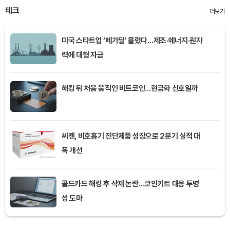
테크
더보기
미국 스타트업 ‘메가딜’ 몰렸다…제조·에너지·원자
력에 대형 자금
해킹 뒤 처음 움직인 비트코인…현금화 신호일까
씨젠, 비호흡기 진단제품 성장으로 2분기 실적 대
폭 개선
콜드카드 해킹 후 삭제 논란…코인키트 대응 투명
성 도마