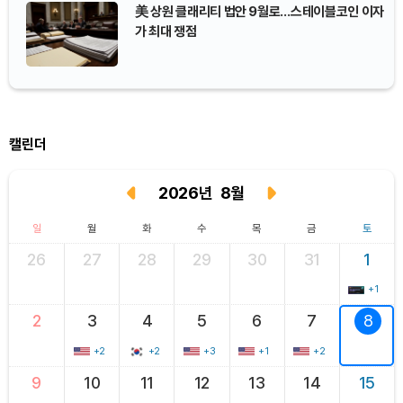
美 상원 클래리티 법안 9월로…스테이블코인 이자
가 최대 쟁점
캘린더
2026
년
8
월
일
월
화
수
목
금
토
26
27
28
29
30
31
1
+1
2
3
4
5
6
7
8
+2
+2
+3
+1
+2
9
10
11
12
13
14
15