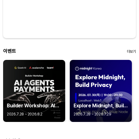
이벤트
더보기
Builder Workshop: AI
Explore Midnight, Build
Agent Payments -
Privacy
2026.7.28 ~ 2026.8.2
2026.7.28 ~ 2026.7.29
Q402