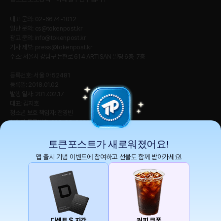
대표 문의: 02-6674-1012
일반 문의:
cs@tokenpost.kr
광고 문의:
info@tokenpost.kr
기사 제보:
press@tokenpost.kr
주소: 서울시 강남구 논현로 614 ARTISAN 빌딩 6층, 7층
등록번호: 서울 아 52481
등록일: 2018.01.02
발행 일자: 2017.02.17
대표: 김지호
청소년 보호 책임자: 전영빈
사업자 등록번호: 232-88-00885
통신판매업신고번호: 2021-서울 영등포-2531
직업정보제공사업신고번호 : J1204020230009
토큰포스트가 새로워졌어요!
앱 출시 기념 이벤트에 참여하고 선물도 함께 받아가세요!
토큰포스트(tokenpost)의 모든 컨텐츠는 저작권 법의 보호를 받는 바, 무단 전재, 복
사, 배포 등을 금합니다.
Copyright ⓒ 2026 토큰포스트. All Rights Reserved.
디센트 S 지갑
커피 쿠폰