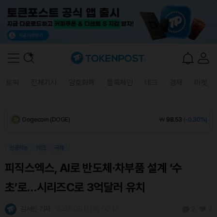
XRP (XRP)
₩
1,453
(-0.51%)
Solana (SOL)
₩
107,903
(+0.15%)
TRON (TRX)
₩
466.9
(+0.63%)
토픽
전체기사
암호화폐
블록체인
테크
경제
마켓
Hyperliquid (HYPE)
₩
76,773
(-0.23%)
Dogecoin (DOGE)
₩
98.53
(-0.30%)
Bitcoin (BTC)
₩
91,598,059
(+0.14%)
인공지능
테크
국제
피직스엑스, AI로 반도체·차부품 설계 ‘수
초’로…시리즈C로 3억달러 유치
김서린 기자
2026.06.11 (목) 00:17
2
2