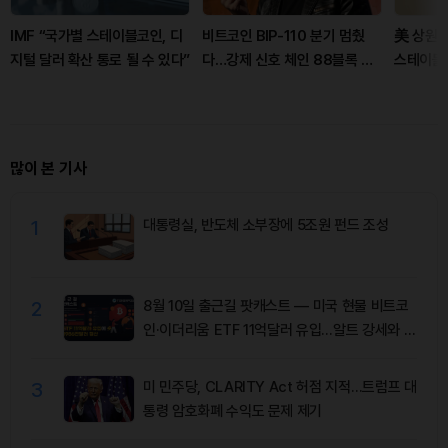
IMF “국가별 스테이블코인, 디
비트코인 BIP-110 분기 멈췄
美 상원 
지털 달러 확산 통로 될 수 있다”
다…강제 신호 체인 88블록 뒤
스테이블
처져
많이 본 기사
1
대통령실, 반도체 소부장에 5조원 펀드 조성
2
8월 10일 출근길 팟캐스트 — 미국 현물 비트코
인·이더리움 ETF 11억달러 유입…알트 강세와 숏
청산 동반
3
미 민주당, CLARITY Act 허점 지적…트럼프 대
통령 암호화폐 수익도 문제 제기