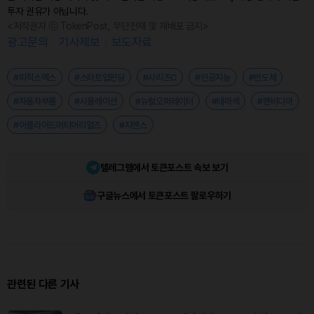
투자 권유가 아닙니다.
<저작권자 ⓒ TokenPost, 무단전재 및 재배포 금지>
광고문의
기사제보
보도자료
#피직스엑스
#스타트업펀딩
#시리즈C
#인공지능
#반도체
#자동차부품
#시뮬레이션
#뉴럴오퍼레이터
#테마섹
#엔비디아
#어플라이드머티어리얼즈
#지멘스
텔레그램에서 토큰포스트 속보 보기
구글뉴스에서 토큰포스트 팔로우하기
관련된 다른 기사