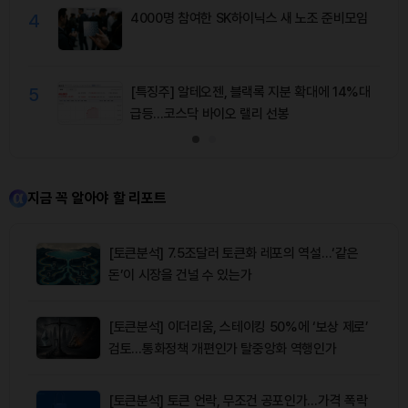
4
4000명 참여한 SK하이닉스 새 노조 준비모임
5
[특징주] 알테오젠, 블랙록 지분 확대에 14%대
급등…코스닥 바이오 랠리 선봉
지금 꼭 알아야 할 리포트
[토큰분석] 7.5조달러 토큰화 레포의 역설…‘같은
돈’이 시장을 건널 수 있는가
[토큰분석] 이더리움, 스테이킹 50%에 ‘보상 제로’
검토…통화정책 개편인가 탈중앙화 역행인가
[토큰분석] 토큰 언락, 무조건 공포인가…가격 폭락