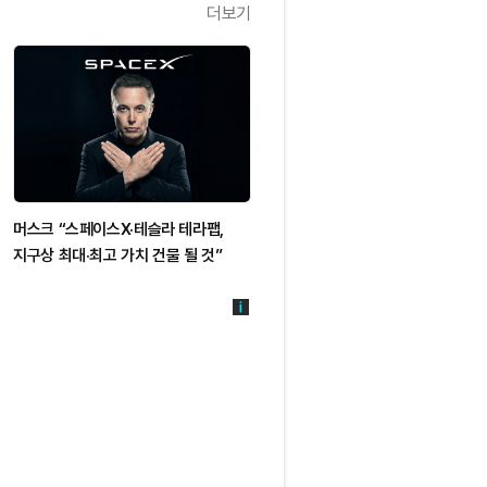
더보기
머스크 “스페이스X·테슬라 테라팹,
지구상 최대·최고 가치 건물 될 것”