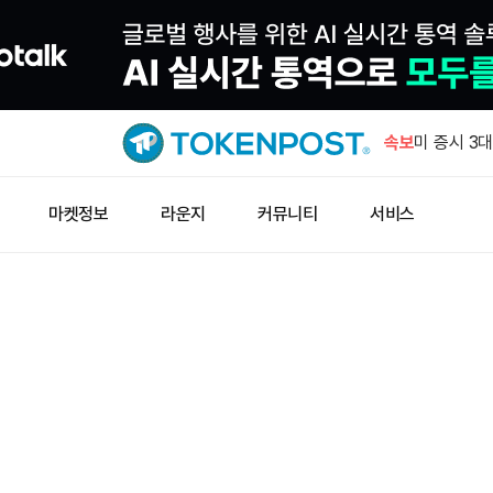
노르데아, 
231주 추가
속보
미 증시 3
약세
러시아 7월
마켓정보
라운지
커뮤니티
서비스
럴 상회
웰스파고, 
예금 서비스
창펑자오 “
소득세 0%
노르데아, 
231주 추가
미 증시 3
약세