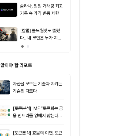
달러 순유입, 대형자산 쏠
솔라나, 일일 거래량 최고
9
미 상원 은행위
림 강화
기록 속 가격 변동 제한
리티 법안, 휴회
[칼럼] 콜드월렛도 뚫렸
10
XRP 4일 연속 
다…내 코인은 누가 지키
달러까지 떨어
나
 알아야 할 리포트
자산을 모으는 기술과 지키는
기술은 다르다
[토큰분석] IMF “토큰화는 금
융 인프라를 없애지 않는다…
‘하이브리드 FMI’로 재편할
뿐”
[토큰분석] 효율의 이면, 토큰