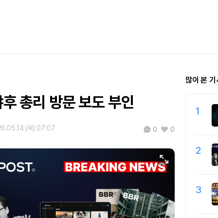
많이 본 기
냐후 총리 방문 보도 부인
1
6.05.14 (목) 07:07
0
0
2
3