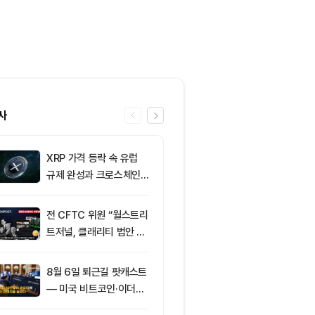
사
XRP 가격 등락 속 유럽
6
그레이스케일, X
규제 완성과 크로스체인
SOL 비중 올
확장 주목
줄였다
전 CFTC 위원 “월스트리
7
토큰포스트, 
트저널, 클래리티 법안 오
지털자산 서비
독”
‘토큰앱스’ 출
8월 6일 퇴근길 팟캐스트
8
미 반도체주 약
— 미국 비트코인·이더리
매도 전환...코
움 현물 ETF 3억520만
급락