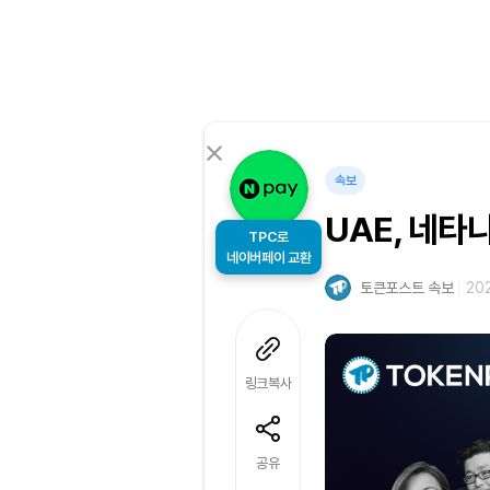
속보
UAE, 네타
TPC로
네이버페이 교환
토큰포스트 속보
202
링크복사
공유