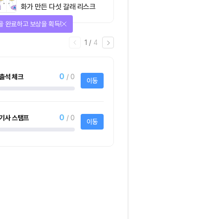
화가 만든 다섯 갈래 리스크
을 완료하고 보상을 획득!
1
/
4
0
출석 체크
/ 0
이동
0
기사 스탬프
/ 0
이동