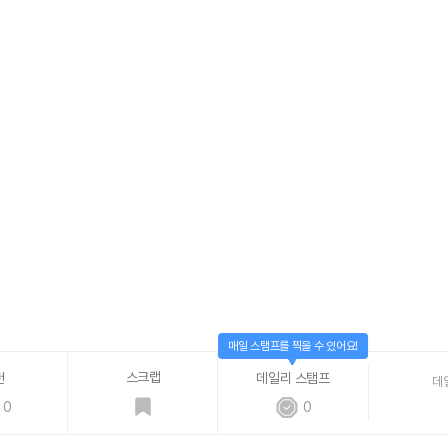
매일 스탬프를 찍을 수 있어요!
스크랩
천
데일리 스탬프
데
0
0