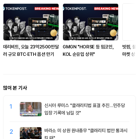
데리비트, 오늘 23억2500만달
GMGN "HORSE 등 밈코인,
빗썸, 블
러 규모 BTC·ETH 옵션 만기
KOL 순유입 상위"
마켓 상장
많이 본 기사
1
신시아 루미스 "클래리티법 표결 추진…민주당
입장 기록에 남길 것"
2
바라소 미 상원 원내총무 "클래리티 법안 통과시
킬 때"