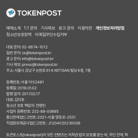
매체소개
1:1 문의
기사제보
광고 문의
이용약관
개인정보처리방침
청소년보호정책
이메일무단수집거부
대표 문의: 02-6674-1012
일반 문의:
cs@tokenpost.kr
광고 문의:
info@tokenpost.kr
기사 제보:
press@tokenpost.kr
주소: 서울시 강남구 논현로 614 ARTISAN 빌딩 6층, 7층
등록번호: 서울 아 52481
등록일: 2018.01.02
발행 일자: 2017.02.17
대표: 김지호
청소년 보호 책임자: 전영빈
사업자 등록번호: 232-88-00885
통신판매업신고번호: 2021-서울 영등포-2531
직업정보제공사업신고번호 : J1204020230009
토큰포스트(tokenpost)의 모든 컨텐츠는 저작권 법의 보호를 받는 바, 무단 전재, 복