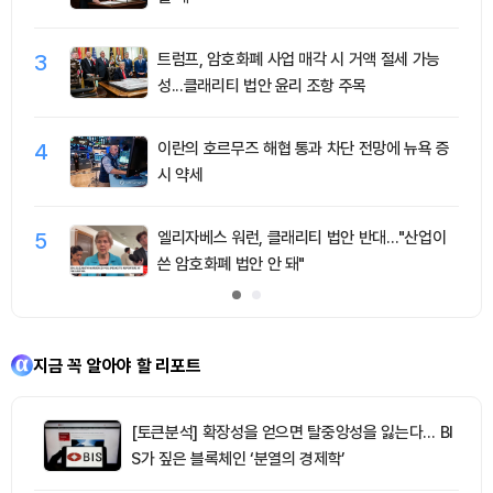
3
트럼프, 암호화폐 사업 매각 시 거액 절세 가능
성...클래리티 법안 윤리 조항 주목
4
이란의 호르무즈 해협 통과 차단 전망에 뉴욕 증
시 약세
5
엘리자베스 워런, 클래리티 법안 반대…"산업이
쓴 암호화폐 법안 안 돼"
지금 꼭 알아야 할 리포트
[토큰분석] 확장성을 얻으면 탈중앙성을 잃는다… BI
S가 짚은 블록체인 ‘분열의 경제학’