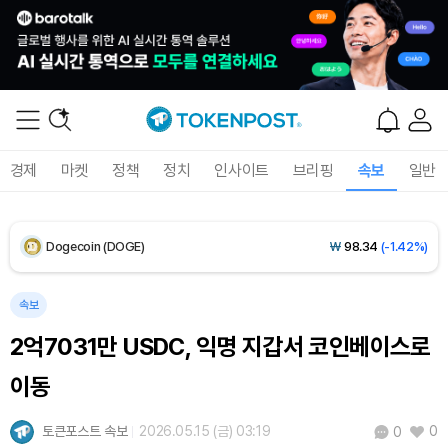
XRP (XRP)
₩
1,451
(-3.12%)
Solana (SOL)
₩
103,509
(-2.09%)
TRON (TRX)
₩
466.6
(+0.42%)
경제
마켓
정책
정치
인사이트
브리핑
속보
일반
Hyperliquid (HYPE)
₩
78,906
(-2.09%)
Dogecoin (DOGE)
₩
98.34
(-1.42%)
Bitcoin (BTC)
₩
91,433,354
(-1.15%)
속보
2억7031만 USDC, 익명 지갑서 코인베이스로
이동
토큰포스트 속보
2026.05.15 (금) 03:19
0
0