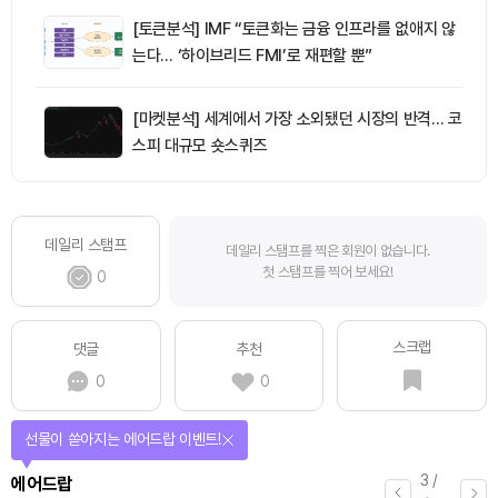
[토큰분석] IMF “토큰화는 금융 인프라를 없애지 않
는다… ‘하이브리드 FMI’로 재편할 뿐”
[마켓분석] 세계에서 가장 소외됐던 시장의 반격… 코
스피 대규모 숏스퀴즈
데일리 스탬프
데일리 스탬프를 찍은 회원이 없습니다.
첫 스탬프를 찍어 보세요!
0
스크랩
댓글
추천
0
0
선물이 쏟아지는 에어드랍 이벤트!
3
/
에어드랍