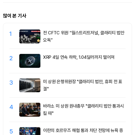
많이 본 기사
1
전 CFTC 위원 “월스트리트저널, 클래리티 법안
오독”
2
XRP 4일 연속 하락, 1.04달러까지 떨어져
3
미 상원 은행위원장 "클래리티 법안, 휴회 전 표
결"
4
바라소 미 상원 원내총무 "클래리티 법안 통과시
킬 때"
5
이란의 호르무즈 해협 통과 차단 전망에 뉴욕 증