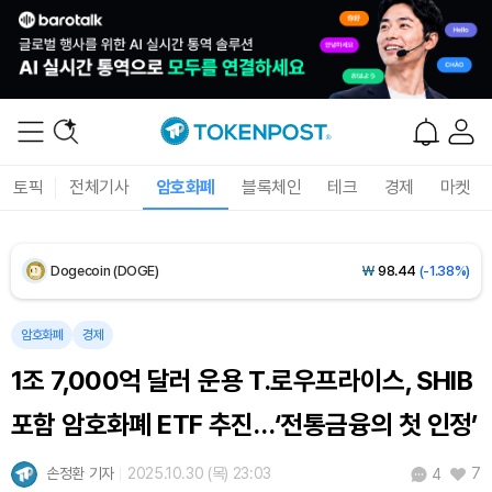
XRP (XRP)
₩
1,474
(-2.60%)
Solana (SOL)
₩
103,471
(-2.00%)
TRON (TRX)
₩
465.6
(-0.10%)
토픽
전체기사
암호화폐
블록체인
테크
경제
마켓
Hyperliquid (HYPE)
₩
79,479
(-2.12%)
Dogecoin (DOGE)
₩
98.44
(-1.38%)
Bitcoin (BTC)
₩
91,585,145
(-0.58%)
암호화폐
경제
1조 7,000억 달러 운용 T.로우프라이스, SHIB
포함 암호화폐 ETF 추진…‘전통금융의 첫 인정’
손정환 기자
2025.10.30 (목) 23:03
7
4