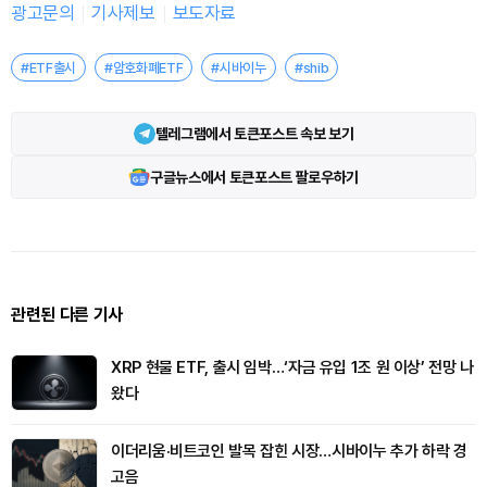
광고문의
기사제보
보도자료
#ETF출시
#암호화폐ETF
#시바이누
#shib
텔레그램에서 토큰포스트 속보 보기
구글뉴스에서 토큰포스트 팔로우하기
관련된 다른 기사
XRP 현물 ETF, 출시 임박…‘자금 유입 1조 원 이상’ 전망 나
왔다
이더리움·비트코인 발목 잡힌 시장…시바이누 추가 하락 경
고음