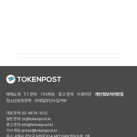
매체소개
1:1 문의
기사제보
광고 문의
이용약관
개인정보처리방침
청소년보호정책
이메일무단수집거부
대표 문의: 02-6674-1012
일반 문의:
cs@tokenpost.kr
광고 문의:
info@tokenpost.kr
기사 제보:
press@tokenpost.kr
주소: 서울시 강남구 논현로 614 ARTISAN 빌딩 6층, 7층