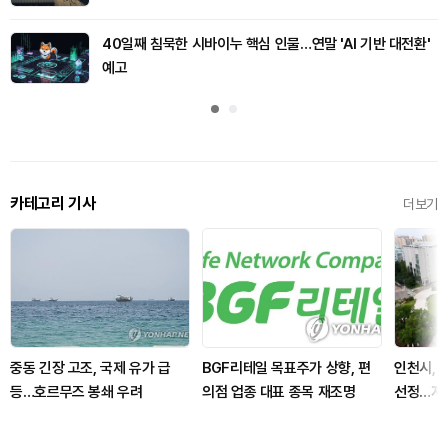
40일째 침묵한 시바이누 핵심 인물…연말 'AI 기반 대전환'
예고
카테고리 기사
더보기
중동 긴장 고조, 국제 유가 급
BGF리테일 목표주가 상향, 편
인천시, 
등…호르무즈 봉쇄 우려
의점 업종 대표 종목 재조명
선정…지역