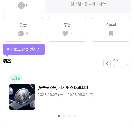
첫 스탬프를 찍어 보세요!
0
스크랩
댓글
추천
4
7
퀴즈풀고 선물 받자!
4
/
퀴즈
4
진행중
[토큰포스트] 기사 퀴즈 658회차
2026.08.07 (금) ~ 2026.08.08 (토)