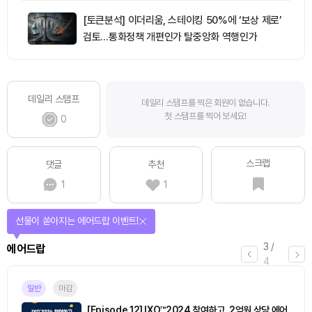
[토큰분석] 이더리움, 스테이킹 50%에 ‘보상 제로’
검토…통화정책 개편인가 탈중앙화 역행인가
데일리 스탬프
데일리 스탬프를 찍은 회원이 없습니다.
첫 스탬프를 찍어 보세요!
0
스크랩
댓글
추천
1
1
선물이 쏟아지는 에어드랍 이벤트!
3
/
에어드랍
4
일반
마감
[Episode 12] IXO™2024 참여하고, 2억원 상당 에어