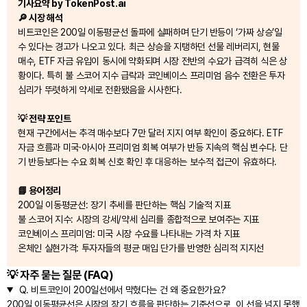
기사요약 by TokenPost.ai
🔎 시장 해석
비트코인은 200일 이동평균선 돌파에 실패하며 단기 반등이 ‘가짜 상승’일
수 있다는 경고가 나오고 있다. 최근 상승을 지탱하던 선물 레버리지, 현물
매수, ETF 자금 유입이 동시에 약화되며 시장 전반의 수요가 급격히 식은 상
황이다. 특히 불 스코어 지수 급락과 코인베이스 프리미엄 음수 전환은 투자
심리가 뚜렷하게 약세로 전환됐음을 시사한다.
💡 전략 포인트
현재 구간에서는 추격 매수보다 7만 달러 지지 여부 확인이 중요하다. ETF
자금 흐름과 미국·아시아 프리미엄 회복 여부가 반등 지속의 핵심 변수다. 단
기 반등보다는 수요 회복 신호 확인 후 대응하는 보수적 접근이 유효하다.
📘 용어정리
200일 이동평균선: 장기 추세를 판단하는 핵심 기술적 지표
불 스코어 지수: 시장의 강세/약세 심리를 종합적으로 보여주는 지표
코인베이스 프리미엄: 미국 시장 수요를 나타내는 가격 차 지표
온체인 실현가격: 투자자들의 평균 매입 단가를 반영한 심리적 지지선
💡 자주 묻는 질문 (FAQ)
Q.
비트코인이 200일선에서 막혔다는 건 왜 중요한가요?
200일 이동평균선은 시장의 장기 흐름을 판단하는 기준선으로, 이 선을 넘지 못했