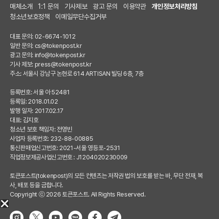
매체소개
1:1 문의
기사제보
광고 문의
이용약관
개인정보처리방침
청소년보호정책
이메일무단수집거부
대표 문의: 02-6674-1012
일반 문의:
cs@tokenpost.kr
광고 문의:
info@tokenpost.kr
기사 제보:
press@tokenpost.kr
주소: 서울시 강남구 논현로 614 ARTISAN 빌딩 6층, 7층
등록번호: 서울 아 52481
등록일: 2018.01.02
발행 일자: 2017.02.17
대표: 김지호
청소년 보호 책임자: 전영빈
사업자 등록번호: 232-88-00885
통신판매업신고번호: 2021-서울 영등포-2531
직업정보제공사업신고번호 : J1204020230009
토큰포스트(tokenpost)의 모든 컨텐츠는 저작권 법의 보호를 받는 바, 무단 전재, 복
사, 배포 등을 금합니다.
Copyright ⓒ 2026 토큰포스트. All Rights Reserved.