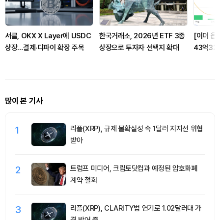
서클, OKX X Layer에 USDC
한국거래소, 2026년 ETF 3종
[이더 옵
상장…결제·디파이 확장 주목
상장으로 투자자 선택지 확대
43억32
러 콜옵션
많이 본 기사
1
리플(XRP), 규제 불확실성 속 1달러 지지선 위협
받아
2
트럼프 미디어, 크립토닷컴과 예정된 암호화폐
계약 철회
3
리플(XRP), CLARITY법 연기로 1.02달러대 가
격 방어 중