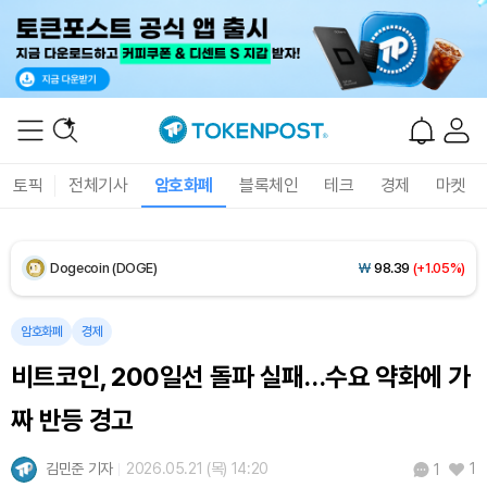
XRP (XRP)
₩
1,450
(-0.03%)
Solana (SOL)
₩
104,072
(+1.80%)
TRON (TRX)
₩
461.2
(+0.19%)
Hyperliquid (HYPE)
₩
76,161
(-2.79%)
토픽
전체기사
암호화폐
블록체인
테크
경제
마켓
Dogecoin (DOGE)
₩
98.39
(+1.05%)
Bitcoin (BTC)
₩
91,348,848
(+0.95%)
암호화폐
경제
비트코인, 200일선 돌파 실패…수요 약화에 가
짜 반등 경고
김민준 기자
2026.05.21 (목) 14:20
1
1