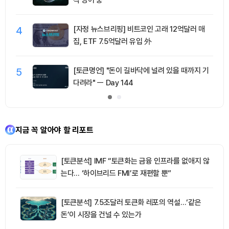
4
[자정 뉴스브리핑] 비트코인 고래 12억달러 매
집, ETF 7.5억달러 유입 外
5
[토큰명언] "돈이 길바닥에 널려 있을 때까지 기
다려라" ㅡ Day 144
지금 꼭 알아야 할 리포트
[토큰분석] IMF “토큰화는 금융 인프라를 없애지 않
는다… ‘하이브리드 FMI’로 재편할 뿐”
[토큰분석] 7.5조달러 토큰화 레포의 역설…‘같은
돈’이 시장을 건널 수 있는가