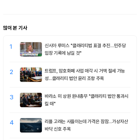
기 기대
많이 본 기사
1
신시아 루미스 "클래리티법 표결 추진…민주당
입장 기록에 남길 것"
2
트럼프, 암호화폐 사업 매각 시 거액 절세 가능
성...클래리티 법안 윤리 조항 주목
3
바라소 미 상원 원내총무 "클래리티 법안 통과시
킬 때"
4
리플 고래는 사들이는데 가격은 잠잠…가상자산
바닥 신호 주목