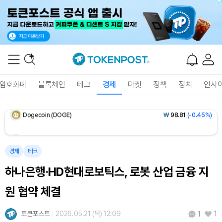
Solana (SOL)
₩
103,930
(-1.05%)
TRON (TRX)
₩
465.8
(+0.06%)
Hyperliquid (HYPE)
₩
79,377
(-0.23%)
암호화폐
블록체인
테크
경제
마켓
정책
정치
인사
Dogecoin (DOGE)
₩
98.81
(-0.45%)
Bitcoin (BTC)
₩
91,710,743
(-0.56%)
경제
테크
하나은행·HD현대로보틱스, 로봇 산업 금융 지
원 협약 체결
토큰포스트
2026.05.21 (목) 12:09
1
1