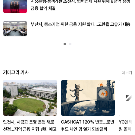
시중은행·정책기관·조선사, 협력업체 지원 위해 8천억 상생
금융 협약 체결
부산시, 중소기업 위한 금융 지원 확대…고환율·고유가 대응
카테고리 기사
더보기
인천시, 시금고 운영 은행 새로
CASHCAT 120% 반등…로빈
YG엔터, 
선정…지역 금융 지형 변화 예고
후드 체인 밈 열기 되살릴까
원 돌파…