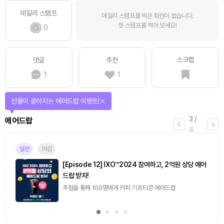
데일리 스탬프
데일리 스탬프를 찍은 회원이 없습니다.
첫 스탬프를 찍어 보세요!
0
스크랩
댓글
추천
1
1
선물이 쏟아지는 에어드랍 이벤트!
3
/
에어드랍
4
일반
마감
[Episode 12] IXO™2024 참여하고, 2억원 상당 에어
드랍 받자!
추첨을 통해 100명에게 커피 기프티콘 에어드랍