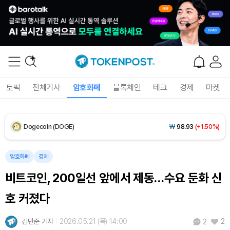
Solana (SOL)
₩
105,163
(+2.46%)
TRON (TRX)
₩
460.7
(+0.14%)
Hyperliquid (HYPE)
₩
76,444
(-2.44%)
토픽
전체기사
암호화폐
블록체인
테크
경제
마켓
Dogecoin (DOGE)
₩
98.93
(+1.50%)
Bitcoin (BTC)
₩
91,404,520
(+0.91%)
암호화폐
경제
비트코인, 200일선 앞에서 제동…수요 둔화 신
호 커졌다
김민준 기자
2026.05.21 (목) 14:00
2
2