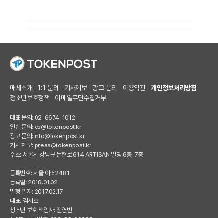
매체소개
1:1 문의
기사제보
광고 문의
이용약관
개인정보처리방침
청소년보호정책
이메일무단수집거부
대표 문의: 02-6674-1012
일반 문의:
cs@tokenpost.kr
광고 문의:
info@tokenpost.kr
기사 제보:
press@tokenpost.kr
주소: 서울시 강남구 논현로 614 ARTISAN 빌딩 6층, 7층
등록번호: 서울 아 52481
등록일: 2018.01.02
발행 일자: 2017.02.17
대표: 김지호
청소년 보호 책임자: 전영빈