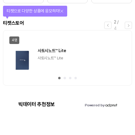
선물이 쏟아지는 에어드랍 이벤트!
3
/
에어드랍
4
일반
마감
[Episode 12] IXO™2024 참여하고, 2억원 상당 에어
드랍 받자!
추첨을 통해 100명에게 커피 기프티콘 에어드랍
빅데이터 추천정보