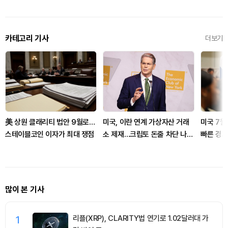
카테고리 기사
더보기
美 상원 클래리티 법안 9월로…
미국, 이란 연계 가상자산 거래
미국 7월
스테이블코인 이자가 최대 쟁점
소 제재…크립토 돈줄 차단 나섰
빠른 경기
다
많이 본 기사
1
리플(XRP), CLARITY법 연기로 1.02달러대 가