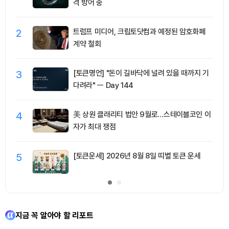
격 방어 중
2
트럼프 미디어, 크립토닷컴과 예정된 암호화폐
계약 철회
3
[토큰명언] "돈이 길바닥에 널려 있을 때까지 기
다려라" ㅡ Day 144
4
美 상원 클래리티 법안 9월로…스테이블코인 이
자가 최대 쟁점
5
[토큰운세] 2026년 8월 8일 띠별 토큰 운세
지금 꼭 알아야 할 리포트