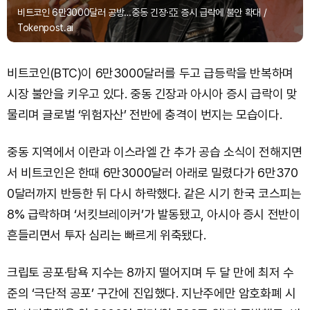
비트코인 6만3000달러 공방…중동 긴장·亞 증시 급락에 불안 확대 /
Tokenpost.ai
비트코인(BTC)이 6만3000달러를 두고 급등락을 반복하며
시장 불안을 키우고 있다. 중동 긴장과 아시아 증시 급락이 맞
물리며 글로벌 ‘위험자산’ 전반에 충격이 번지는 모습이다.
중동 지역에서 이란과 이스라엘 간 추가 공습 소식이 전해지면
서 비트코인은 한때 6만3000달러 아래로 밀렸다가 6만370
0달러까지 반등한 뒤 다시 하락했다. 같은 시기 한국 코스피는
8% 급락하며 ‘서킷브레이커’가 발동됐고, 아시아 증시 전반이
흔들리면서 투자 심리는 빠르게 위축됐다.
크립토 공포·탐욕 지수는 8까지 떨어지며 두 달 만에 최저 수
준의 ‘극단적 공포’ 구간에 진입했다. 지난주에만 암호화폐 시