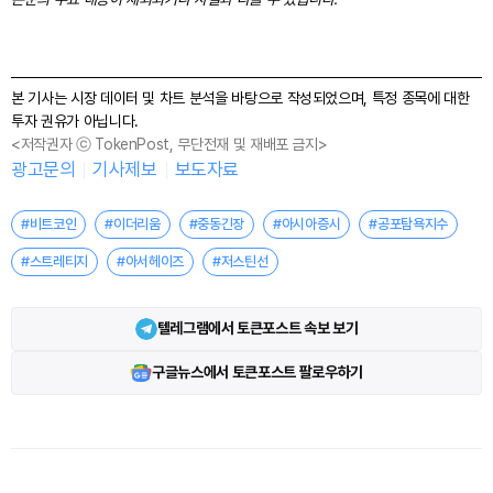
본 기사는 시장 데이터 및 차트 분석을 바탕으로 작성되었으며, 특정 종목에 대한
투자 권유가 아닙니다.
<저작권자 ⓒ TokenPost, 무단전재 및 재배포 금지>
광고문의
기사제보
보도자료
#비트코인
#이더리움
#중동긴장
#아시아증시
#공포탐욕지수
#스트레티지
#아서헤이즈
#저스틴선
텔레그램에서 토큰포스트 속보 보기
구글뉴스에서 토큰포스트 팔로우하기