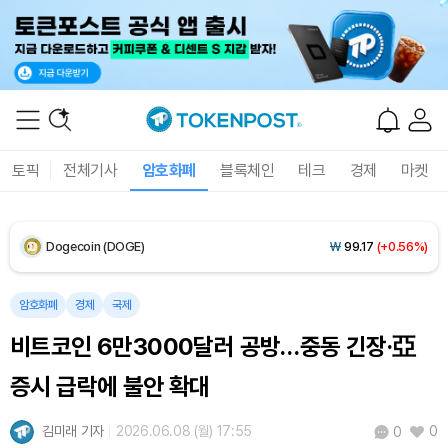
XRP (XRP)
₩
1,465
(+0.31%)
Solana (SOL)
₩
106,189
(+2.20%)
TRON (TRX)
₩
462.8
(+0.36%)
토픽
전체기사
암호화폐
블록체인
테크
경제
마켓
Hyperliquid (HYPE)
₩
77,003
(-3.26%)
Dogecoin (DOGE)
₩
99.17
(+0.56%)
Bitcoin (BTC)
₩
91,480,424
(-0.32%)
암호화폐
경제
국제
비트코인 6만3000달러 공방…중동 긴장·亞
증시 급락에 불안 확대
김미래 기자
2026.06.08 (월) 17:55
0
0