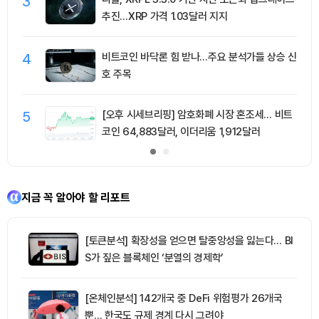
3
추진…XRP 가격 1.03달러 지지
4
비트코인 바닥론 힘 받나…주요 분석가들 상승 신
호 주목
5
[오후 시세브리핑] 암호화폐 시장 혼조세… 비트
코인 64,883달러, 이더리움 1,912달러
지금 꼭 알아야 할 리포트
[토큰분석] 확장성을 얻으면 탈중앙성을 잃는다… BI
S가 짚은 블록체인 ‘분열의 경제학’
[온체인분석] 142개국 중 DeFi 위험평가 26개국
뿐… 한국도 규제 경계 다시 그려야