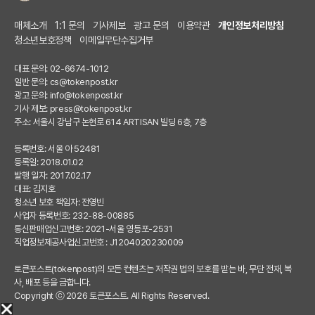
매체소개
1:1 문의
기사제보
광고 문의
이용약관
개인정보처리방침
청소년보호정책
이메일무단수집거부
대표 문의: 02-6674-1012
일반 문의:
cs@tokenpost.kr
광고 문의:
info@tokenpost.kr
기사 제보:
press@tokenpost.kr
주소: 서울시 강남구 논현로 614 ARTISAN 빌딩 6층, 7층
등록번호: 서울 아 52481
등록일: 2018.01.02
발행 일자: 2017.02.17
대표: 김지호
청소년 보호 책임자: 전영빈
사업자 등록번호: 232-88-00885
통신판매업신고번호: 2021-서울 영등포-2531
직업정보제공사업신고번호 : J1204020230009
토큰포스트(tokenpost)의 모든 컨텐츠는 저작권 법의 보호를 받는 바, 무단 전재, 복
사, 배포 등을 금합니다.
Copyright ⓒ 2026 토큰포스트. All Rights Reserved.