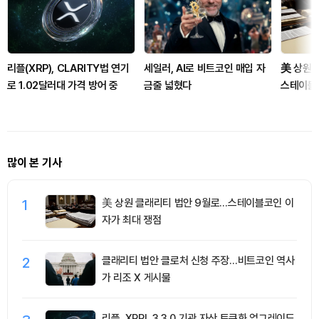
리플(XRP), CLARITY법 연기
세일러, AI로 비트코인 매입 자
美 상원 
로 1.02달러대 가격 방어 중
금줄 넓혔다
스테이블
많이 본 기사
1
美 상원 클래리티 법안 9월로…스테이블코인 이
자가 최대 쟁점
2
클래리티 법안 클로처 신청 주장…비트코인 역사
가 리조 X 게시물
리플, XRPL 3.3.0 기관 자산 토큰화 업그레이드