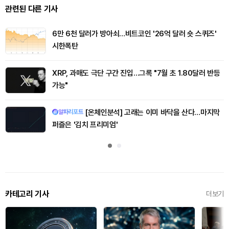
관련된 다른 기사
6만 6천 달러가 방아쇠…비트코인 '26억 달러 숏 스퀴즈'
시한폭탄
XRP, 과매도 극단 구간 진입…그록 "7월 초 1.80달러 반등
가능"
[온체인분석] 고래는 이미 바닥을 산다…마지막
알파리포트
퍼즐은 '김치 프리미엄'
카테고리 기사
더보기