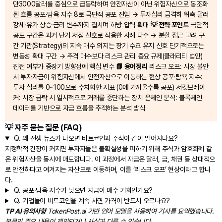
만3000달러를 중심으로 급등락하며 안전자산이 아닌 위험자산으로 동조화
된 흐름 공포·탐욕 지수 8로 극단적 공포 진입 → 투자심리 급격히 위축 달러
강세·유가 상승·금리 변수까지 겹치며 하방 압력 확대
💡 전략 포인트
극단적
공포 구간은 과거 단기 저점 신호로 작용한 사례 다수 → 분할 접근 고려 구
간 기관(Strategy)의 지속 매수 의지는 장기 수요 유지 신호 단기적으로는
변동성 확대 구간 → 추격 매수보다 리스크 관리 중요 규제(클래리티 법안)
진전 여부가 중장기 방향성에 핵심 변수
📘 용어정리
리스크 오프: 시장 불안
시 투자자금이 위험자산에서 안전자산으로 이동하는 현상 공포·탐욕 지수:
투자 심리를 0~100으로 수치화한 지표 (0에 가까울수록 공포) 서킷브레이
커: 시장 급락 시 일시적으로 거래를 중단하는 장치 온체인 분석: 블록체인
데이터를 기반으로 자금 흐름을 추적하는 분석 방식
💡 자주 묻는 질문 (FAQ)
Q.
왜 전쟁 뉴스가 나오면 비트코인과 주식이 같이 떨어지나요?
지정학적 긴장이 커지면 투자자들은 불확실성을 피하기 위해 주식과 암호화폐 같
은 위험자산을 동시에 매도합니다. 이 과정에서 자금은 달러, 금, 채권 등 상대적으
로 안전하다고 여겨지는 자산으로 이동하며, 이를 ‘리스크 오프’ 현상이라고 합니
다.
Q.
공포·탐욕 지수가 낮으면 지금이 매수 기회인가요?
Q.
기업들이 비트코인을 계속 사면 가격이 반드시 오르나요?
TP AI 유의사항
TokenPost.ai 기반 언어 모델을 사용하여 기사를 요약했습니다.
본문의 주요 내용이 제외되거나 사실과 다를 수 있습니다.