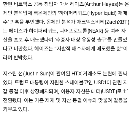
한편 비트멕스 공동 창업자 아서 헤이즈(Arthur Hayes)는 온
체인 분석업체 룩온체인의 ‘하이퍼리퀴드(Hyperliquid) 재매
수’ 의혹을 부인했다. 온체인 분석가 재크엑스비티(ZachXBT)
는 헤이즈가 하이퍼리퀴드, 니어프로토콜(NEAR) 등 여러 자
산을 홍보 후 매도했다며 ‘추종자 대상 유동성 출구’를 만들었
다고 비판했다. 헤이즈는 “자발적 매수자에게 매도했을 뿐”이
라며 반박했다.
저스틴 선(Justin Sun)이 관여된 HTX 거래소도 논란에 휩싸
였다. 트럼프 대통령이 지원한 스테이블코인 USD1이 관련 지
갑 동결 이후 상장폐지되며, 이용자 자산은 테더(USDT)로 1:1
전환됐다. 이는 기존 제재 및 자산 동결 이슈와 맞물려 갈등을
키우고 있다.